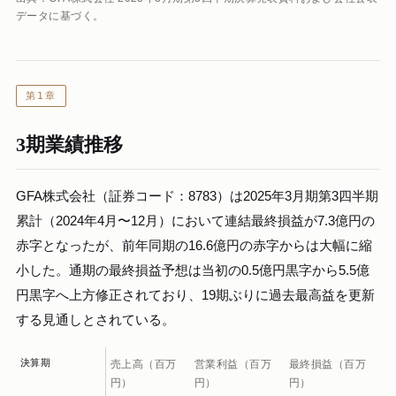
データに基づく。
第1章
3期業績推移
GFA株式会社（証券コード：8783）は2025年3月期第3四半期
累計（2024年4月〜12月）において連結最終損益が7.3億円の
赤字となったが、前年同期の16.6億円の赤字からは大幅に縮
小した。通期の最終損益予想は当初の0.5億円黒字から5.5億
円黒字へ上方修正されており、19期ぶりに過去最高益を更新
する見通しとされている。
決算期
売上高（百万
営業利益（百万
最終損益（百万
円）
円）
円）