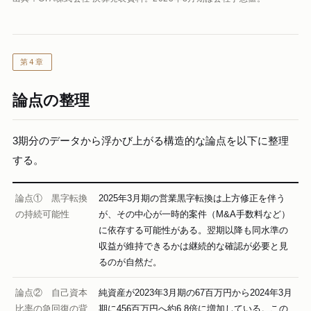
第4章
論点の整理
3期分のデータから浮かび上がる構造的な論点を以下に整理
する。
論点① 黒字転換
2025年3月期の営業黒字転換は上方修正を伴う
の持続可能性
が、その中心が一時的案件（M&A手数料など）
に依存する可能性がある。翌期以降も同水準の
収益が維持できるかは継続的な確認が必要と見
るのが自然だ。
論点② 自己資本
純資産が2023年3月期の67百万円から2024年3月
比率の急回復の背
期に456百万円へ約6.8倍に増加している。この