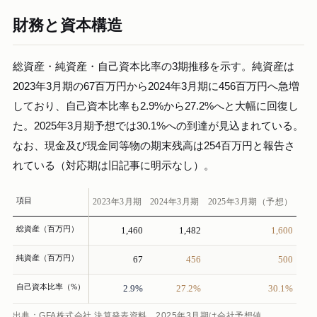
財務と資本構造
総資産・純資産・自己資本比率の3期推移を示す。純資産は
2023年3月期の67百万円から2024年3月期に456百万円へ急増
しており、自己資本比率も2.9%から27.2%へと大幅に回復し
た。2025年3月期予想では30.1%への到達が見込まれている。
なお、現金及び現金同等物の期末残高は254百万円と報告さ
れている（対応期は旧記事に明示なし）。
項目
2023年3月期
2024年3月期
2025年3月期（予想）
総資産（百万円）
1,460
1,482
1,600
純資産（百万円）
67
456
500
自己資本比率（%）
2.9%
27.2%
30.1%
出典：GFA株式会社 決算発表資料。2025年3月期は会社予想値。