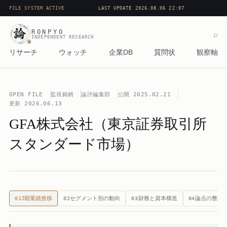
FILE SYSTEM ACTIVE
LAST UPDATE 2026.08.06 22:07
RONPYO
⌕
INDEPENDENT RESEARCH
リサーチ
ウォッチ
企業DB
質問状
観察軸
OPEN FILE
監視銘柄
論評編集部
公開
2025.02.21
更新
2026.06.13
GFA株式会社（東京証券取引所
スタンダード市場）
3期業績推移
セグメント別の動向
財務と資本構造
論点の整理
01
02
03
04