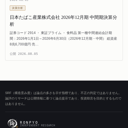
決算分析
日本たばこ産業株式会社 2026年12月期 中間期決算分
析
証券コード 2914 ・ 東証プライム ・ 食料品 第一種中間連結会計期
間：2026年1月1日～2026年6月30日（2026年12月期・中間） 総資産
8兆6,700億円 売…
公開
2026.08.05
SRF（構造歪み度）は論点の多さを示す指標であり、不正の判定ではありません。
論評のリサーチは公開情報に基づく論点提示であり、投資助言を目的とするもので
はありません。
RONPYO
INDEPENDENT RESEARCH