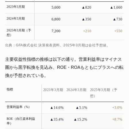
2023年3月期
5,600
▲820
▲1,660
2024年3月期
6,800
▲350
▲730
2025年3月期（予
7,200
+210
+550
想）
出典：GFA株式会社 決算発表資料。2025年3月期は会社予想値。
主要収益性指標の推移は以下の通り。営業利益率はマイナス
圏から黒字転換を見込み、ROE・ROAもともにプラスへの転
換が予想されている。
指標
2023年3月期
2024年3月期
2025年3月期（予
想）
営業利益率（%）
▲14.6%
▲5.1%
+3.0%
ROE（自己資本利益
▲35.4%
▲15.2%
+8.7%
率）