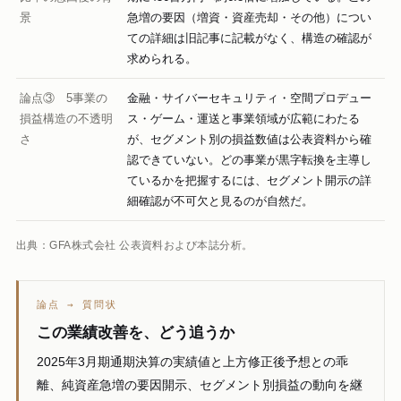
景
急増の要因（増資・資産売却・その他）につい
ての詳細は旧記事に記載がなく、構造の確認が
求められる。
論点③ 5事業の
金融・サイバーセキュリティ・空間プロデュー
損益構造の不透明
ス・ゲーム・運送と事業領域が広範にわたる
さ
が、セグメント別の損益数値は公表資料から確
認できていない。どの事業が黒字転換を主導し
ているかを把握するには、セグメント開示の詳
細確認が不可欠と見るのが自然だ。
出典：GFA株式会社 公表資料および本誌分析。
論点 → 質問状
この業績改善を、どう追うか
2025年3月期通期決算の実績値と上方修正後予想との乖
離、純資産急増の要因開示、セグメント別損益の動向を継