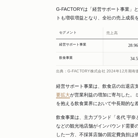
G-FACTORYは「経営サポート事業
トも増収増益となり、全社の売上成長
セグメント
売上高
経営サポート事業
28.
飲食事業
34
出典：G-FACTORY株式会社 2024年12月期
経営サポート事業は、飲食店の出退店支
要拡大
が営業利益の増加に寄与した。
を抱える飲食業界において中長期的な
飲食事業は、主力ブランド「名代 宇
などの観光地店舗がインバウンド需要の
した一方、不採算店舗の固定費負担は