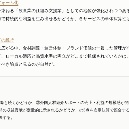
フォーム化
を束ねる「飲食業の仕組み支援業」としての地位が強化されつつあ
独で持続的な利益を生み出せるかどうか、各サービスの単体採算性
。
ドの維持
に広がる中、食材調達・運営体制・ブランド価値の一貫した管理が
て、ローカル適応と品質水準の両立がどこまで担保されているかは
すべき論点と見るのが自然だ。
度以降も続くかどうか、②外国人材紹介サポートの売上・利益の規模感が開
開の収益貢献が定量的に示されるかどうか、の3点を次期決算で照合す
映する。