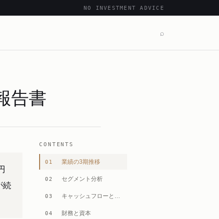
NO INVESTMENT ADVICE
⌕
券報告書
CONTENTS
業績の3期推移
01
円
セグメント分析
02
が続
キャッシュフローとの整合
03
財務と資本
04