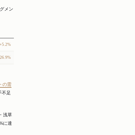
セグメン
+5.2%
26.9%
トの需
手不足
・浅草
%に達