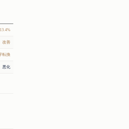
13.4%
改善
字転換
悪化