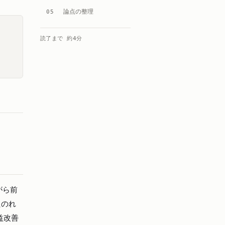
論点の整理
05
読了まで 約
4
分
がら前
たのれ
益改善