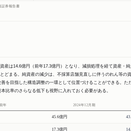
有価証券報告書
、純資産は14.6億円（前年17.3億円）となり、減損処理を経て資産・
%にとどまる。純資産の減少は、不採算店舗見直しに伴うのれん等の
改善を目指した構造調整の一環として位置づけることができる。た
資本比率のさらなる低下も視野に入れておく必要がある。
前年
2024年12月期
45.6億円
4
17.3億円
1