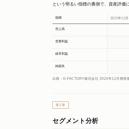
という明るい指標の裏側で、資産評価
指標
2023年12
売上高
営業利益
経常利益
純損失
出典：G-FACTORY株式会社 2024年12月期
第2章
セグメント分析