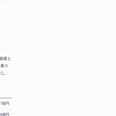
純資産と
資産ス
だし、
3.7億円
4.6億円