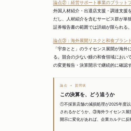
論点②：経営サポート事業のプラット
外国人材紹介・出退店支援・調達支援
だし、人材紹介を含むサービス群が単
証券報告書の範囲では詳細が限られる
論点③：海外展開リスクと和食ブラン
「宇奈とと」のライセンス展開が海外
る。競合の少ない鰻の和食領域におい
の変更報告・決算開示で継続的に確認
論点 → 質問状
この決算を、どう追うか
①不採算店舗の減損処理が2025年
されるかどうか、③海外ライセンス展
開示に変化があれば、企業カルテに反