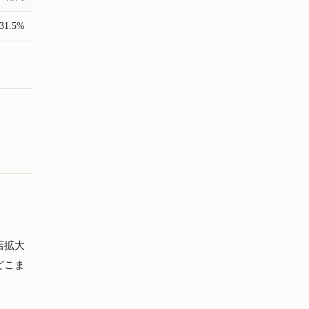
31.5%
店拡大
どこま