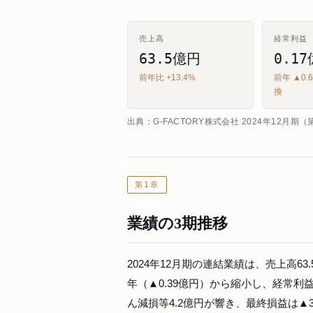
売上高
経常利益
63.5億円
0.1
前年比 +13.4%
前年 ▲0
換
出典：G-FACTORY株式会社 2024年12月期
第1章
業績の3期推移
2024年12月期の連結業績は、売上高6
年（▲0.39億円）から縮小し、経常利
ん減損等4.2億円が響き、最終損益は▲