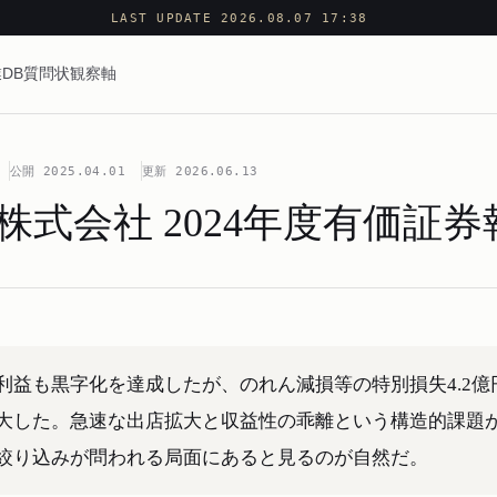
LAST UPDATE 2026.08.07 17:38
DB
質問状
観察軸
公開
2025.04.01
更新
2026.06.13
RY株式会社 2024年度有価証
利益も黒字化を達成したが、のれん減損等の特別損失4.2億
大した。急速な出店拡大と収益性の乖離という構造的課題
絞り込みが問われる局面にあると見るのが自然だ。