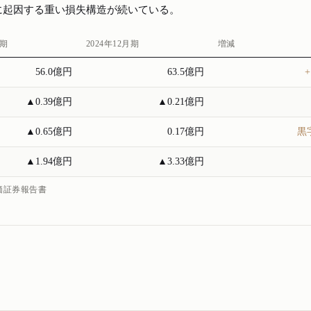
に起因する重い損失構造が続いている。
月期
2024年12月期
増減
56.0億円
63.5億円
+
▲0.39億円
▲0.21億円
▲0.65億円
0.17億円
黒
▲1.94億円
▲3.33億円
有価証券報告書