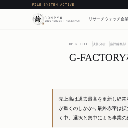
FILE SYSTEM ACTIVE
RONPYO
リサーチ
ウォッチ
企業
INDEPENDENT RESEARCH
OPEN FILE
決算分析
論評編集部
G-FACTO
売上高は過去最高を更新し経常
が重くのしかかり最終赤字は拡
く中、選択と集中による事業の