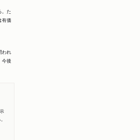
る。た
は有価
問われ
、今後
示
る。