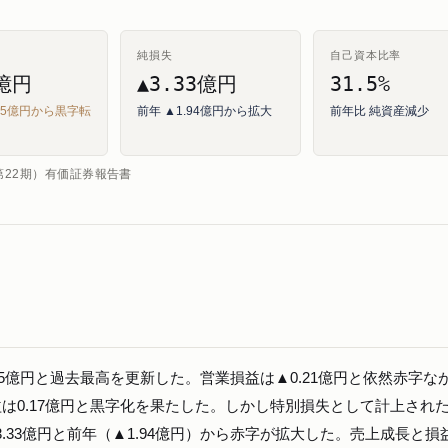
純損失
自己資本比率
7億円
▲3.33億円
31.5%
.65億円から黒字転
前年 ▲1.94億円から拡大
前年比 純資産減少
（第22期）有価証券報告書
3.5億円と過去最高を更新した。営業損益は▲0.21億円と依然赤字な
益は0.17億円と黒字化を果たした。しかし特別損失として計上され
3.33億円と前年（▲1.94億円）から赤字が拡大した。売上成長と損