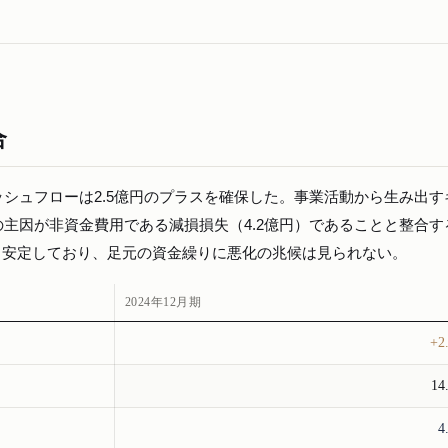
合
シュフローは2.5億円のプラスを確保した。事業活動から生み出す
主因が非資金費用である減損損失（4.2億円）であることと整合す
円と安定しており、足元の資金繰りに悪化の兆候は見られない。
2024年12月期
+2
1
4