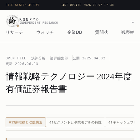
FILE SYSTEM ACTIVE
LAST UPDATE 2026.08.07 17:38
RONPYO
⌕
INDEPENDENT RESEARCH
リサーチ
ウォッチ
企業DB
質問状
観察軸
OPEN FILE
決算分析
論評編集部
公開
2025.04.02
更新
2026.06.13
情報戦略テクノロジー 2024年度
有価証券報告書
3期推移と収益構造
セグメントと事業モデルの特性
キャッシュフロ
01
02
03