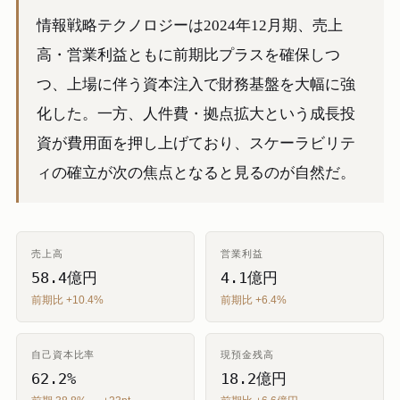
情報戦略テクノロジーは2024年12月期、売上
高・営業利益ともに前期比プラスを確保しつ
つ、上場に伴う資本注入で財務基盤を大幅に強
化した。一方、人件費・拠点拡大という成長投
資が費用面を押し上げており、スケーラビリテ
ィの確立が次の焦点となると見るのが自然だ。
売上高
営業利益
58.4億円
4.1億円
前期比 +10.4%
前期比 +6.4%
自己資本比率
現預金残高
62.2%
18.2億円