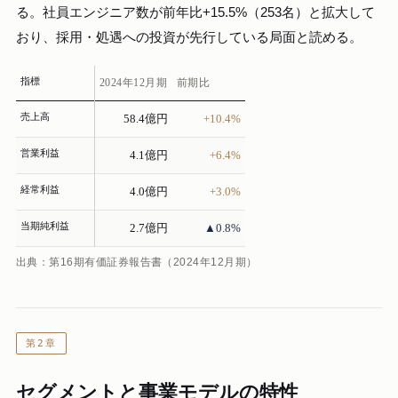
る。社員エンジニア数が前年比+15.5%（253名）と拡大して
おり、採用・処遇への投資が先行している局面と読める。
指標
2024年12月期
前期比
売上高
58.4億円
+10.4%
営業利益
4.1億円
+6.4%
経常利益
4.0億円
+3.0%
当期純利益
2.7億円
▲0.8%
出典：第16期有価証券報告書（2024年12月期）
第2章
セグメントと事業モデルの特性