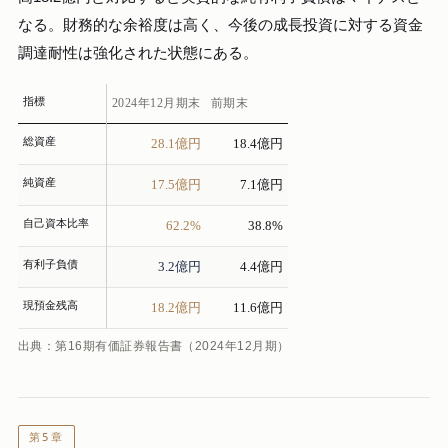
なる。財務的な余裕度は高く、今後の成長投資に対する資金
調達耐性は強化された状態にある。
指標
2024年12月期末
前期末
総資産
28.1億円
18.4億円
純資産
17.5億円
7.1億円
自己資本比率
62.2%
38.8%
有利子負債
3.2億円
4.4億円
現預金残高
18.2億円
11.6億円
出典：第16期有価証券報告書（2024年12月期）
第5章