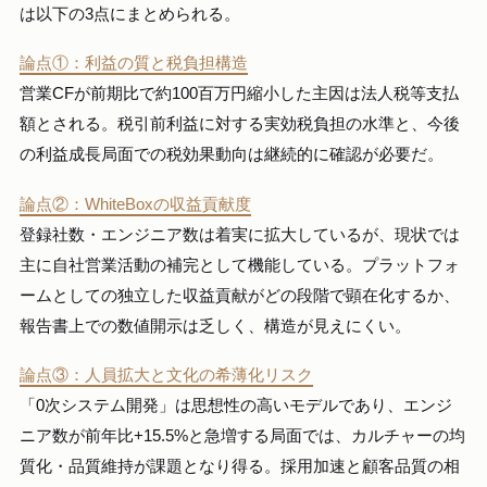
は以下の3点にまとめられる。
論点①：利益の質と税負担構造
営業CFが前期比で約100百万円縮小した主因は法人税等支払
額とされる。税引前利益に対する実効税負担の水準と、今後
の利益成長局面での税効果動向は継続的に確認が必要だ。
論点②：WhiteBoxの収益貢献度
登録社数・エンジニア数は着実に拡大しているが、現状では
主に自社営業活動の補完として機能している。プラットフォ
ームとしての独立した収益貢献がどの段階で顕在化するか、
報告書上での数値開示は乏しく、構造が見えにくい。
論点③：人員拡大と文化の希薄化リスク
「0次システム開発」は思想性の高いモデルであり、エンジ
ニア数が前年比+15.5%と急増する局面では、カルチャーの均
質化・品質維持が課題となり得る。採用加速と顧客品質の相