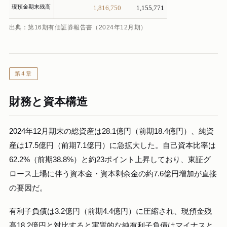
現預金期末残高
1,816,750
1,155,771
出典：第16期有価証券報告書（2024年12月期）
第4章
財務と資本構造
2024年12月期末の総資産は28.1億円（前期18.4億円）、純資
産は17.5億円（前期7.1億円）に急拡大した。自己資本比率は
62.2%（前期38.8%）と約23ポイント上昇しており、東証グ
ロース上場に伴う資本金・資本剰余金の約7.6億円増加が直接
の要因だ。
有利子負債は3.2億円（前期4.4億円）に圧縮され、現預金残
高18.2億円と対比すると実質的な純有利子負債はマイナスと