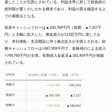
達したことが主因とされている。利益水準に対して税負担の
絶対額が重くのしかかる構造であり、利益の質を確認する上
での着眼点となる。
投資キャッシュフローは▲100,769千円（前期：▲7,327千
円）と大幅に拡大した。敷金差入が123百万円に達してお
り、本社移転・支店開設に伴う拠点拡大が主因とされる。財
務キャッシュフローは+567,959千円で、新株発行による収入
+749,765千円が主体。長期借入金返済▲181,404千円が相殺
されている。
CF区分
2024年12月期（千円）
前期（千円）
営業CF
+193,789
+292,204
投資CF
▲100,769
▲7,327
財務CF
+567,959
▲196,602