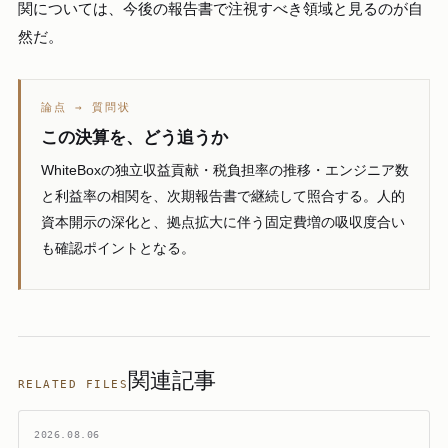
関については、今後の報告書で注視すべき領域と見るのが自
然だ。
論点 → 質問状
この決算を、どう追うか
WhiteBoxの独立収益貢献・税負担率の推移・エンジニア数
と利益率の相関を、次期報告書で継続して照合する。人的
資本開示の深化と、拠点拡大に伴う固定費増の吸収度合い
も確認ポイントとなる。
関連記事
RELATED FILES
2026.08.06