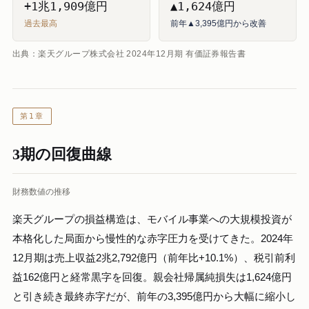
+1兆1,909億円
▲1,624億円
過去最高
前年▲3,395億円から改善
出典：楽天グループ株式会社 2024年12月期 有価証券報告書
第1章
3期の回復曲線
財務数値の推移
楽天グループの損益構造は、モバイル事業への大規模投資が
本格化した局面から慢性的な赤字圧力を受けてきた。2024年
12月期は売上収益2兆2,792億円（前年比+10.1%）、税引前利
益162億円と経常黒字を回復。親会社帰属純損失は1,624億円
と引き続き最終赤字だが、前年の3,395億円から大幅に縮小し