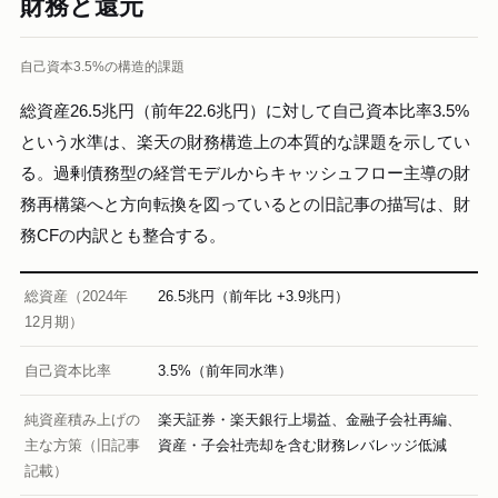
財務と還元
自己資本3.5%の構造的課題
総資産26.5兆円（前年22.6兆円）に対して自己資本比率3.5%
という水準は、楽天の財務構造上の本質的な課題を示してい
る。過剰債務型の経営モデルからキャッシュフロー主導の財
務再構築へと方向転換を図っているとの旧記事の描写は、財
務CFの内訳とも整合する。
総資産（2024年
26.5兆円（前年比 +3.9兆円）
12月期）
自己資本比率
3.5%（前年同水準）
純資産積み上げの
楽天証券・楽天銀行上場益、金融子会社再編、
主な方策（旧記事
資産・子会社売却を含む財務レバレッジ低減
記載）