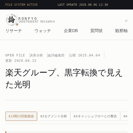
FILE SYSTEM ACTIVE
LAST UPDATE 2026.08.06 12:38
RONPYO
⌕
INDEPENDENT RESEARCH
リサーチ
ウォッチ
企業DB
質問状
観察軸
OPEN FILE
決算分析
論評編集部
公開
2025.04.04
更新
2026.06.13
楽天グループ、黒字転換で見え
た光明
3期の回復曲線
セグメント分析
キャッシュフローとの整合
財
01
02
03
04