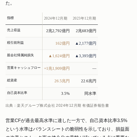
た。
指標
2024年12月期
2023年12月期
売上収益
2兆2,792億円
2兆683億円
税引前利益
162億円
▲2,177億円
親会社帰属純損失
▲1,624億円
▲3,395億円
営業キャッシュフロー
+1兆1,909億円
—
総資産
26.5兆円
22.6兆円
自己資本比率
3.5%
同水準
出典：楽天グループ株式会社 2024年12月期 有価証券報告書
営業CFが過去最高水準に達した一方で、自己資本比率3.5%
という水準はバランスシートの脆弱性を示しており、損益面