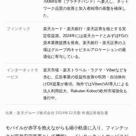
700MHz帯（プラチナバンド）へ参入し、ネット
ワーク品質の改善と加入者純増の基盤を確保し
た。
フィンテック
楽天カード・楽天銀行・楽天証券を核とする安
定収益源。2024年には楽天カードとみずほFGの
資本業務提携を発表。楽天銀行・楽天証券の上
場はグループ内キャピタルアロケーションの最
適化に寄与している。
インターネットサ
楽天市場・楽天トラベル・ラクマ・Viberなどを
ービス
含む。広告事業の収益性改善やB2B・自治体向
けDX提案が奏功。海外ではViberのAI導入による
法人利用拡大、Rakuten Koboの欧州市場強化も
進行中。
出典：楽天グループ株式会社 2024年12月期 有価証券報告書
モバイルが赤字を抱えながらも縮小軌道に入り、フィンテッ