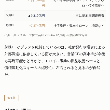
+1兆1,909億
モバイル赤字縮小・フィンテック収
円
益・債権流動化
投資CF
▲9,217億円
主に基地局関連投資
財務CF
+7,574億円
社債発行・資本性ローン・増資など
出典：楽天グループ株式会社 2024年12月期 有価証券報告書
財務CFがプラスを維持しているのは、社債発行や増資による
外部調達に依存している面が大きい。営業CFの高水準が今後
も再現可能かどうかは、モバイル事業の損益改善ペースと、
債権流動化スキームの継続性に左右されると見るのが自然
だ。
第4章