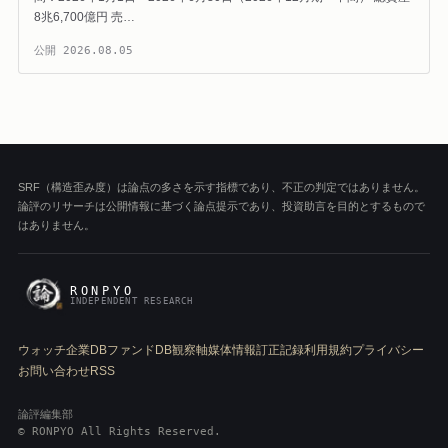
8兆6,700億円 売…
公開
2026.08.05
SRF（構造歪み度）は論点の多さを示す指標であり、不正の判定ではありません。
論評のリサーチは公開情報に基づく論点提示であり、投資助言を目的とするもので
はありません。
RONPYO
INDEPENDENT RESEARCH
ウォッチ
企業DB
ファンドDB
観察軸
媒体情報
訂正記録
利用規約
プライバシー
お問い合わせ
RSS
論評編集部
© RONPYO All Rights Reserved.