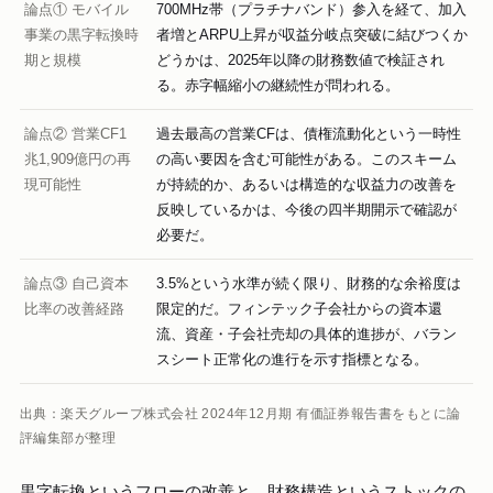
論点① モバイル
700MHz帯（プラチナバンド）参入を経て、加入
事業の黒字転換時
者増とARPU上昇が収益分岐点突破に結びつくか
期と規模
どうかは、2025年以降の財務数値で検証され
る。赤字幅縮小の継続性が問われる。
論点② 営業CF1
過去最高の営業CFは、債権流動化という一時性
兆1,909億円の再
の高い要因を含む可能性がある。このスキーム
現可能性
が持続的か、あるいは構造的な収益力の改善を
反映しているかは、今後の四半期開示で確認が
必要だ。
論点③ 自己資本
3.5%という水準が続く限り、財務的な余裕度は
比率の改善経路
限定的だ。フィンテック子会社からの資本還
流、資産・子会社売却の具体的進捗が、バラン
スシート正常化の進行を示す指標となる。
出典：楽天グループ株式会社 2024年12月期 有価証券報告書をもとに論
評編集部が整理
黒字転換というフローの改善と、財務構造というストックの