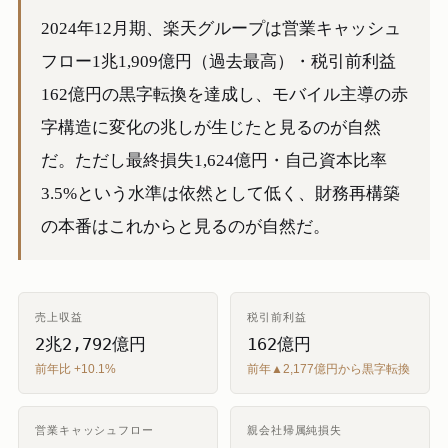
2024年12月期、楽天グループは営業キャッシュ
フロー1兆1,909億円（過去最高）・税引前利益
162億円の黒字転換を達成し、モバイル主導の赤
字構造に変化の兆しが生じたと見るのが自然
だ。ただし最終損失1,624億円・自己資本比率
3.5%という水準は依然として低く、財務再構築
の本番はこれからと見るのが自然だ。
売上収益
税引前利益
2兆2,792億円
162億円
前年比 +10.1%
前年▲2,177億円から黒字転換
営業キャッシュフロー
親会社帰属純損失