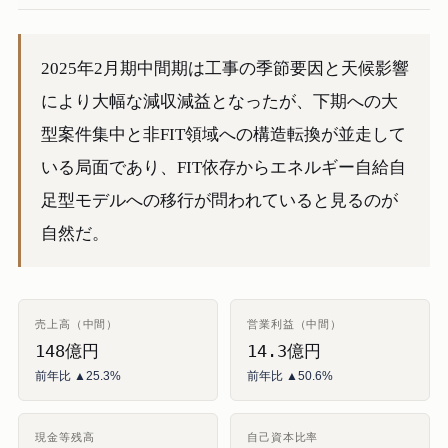
2025年2月期中間期は工事の季節要因と天候影響
により大幅な減収減益となったが、下期への大
型案件集中と非FIT領域への構造転換が並走して
いる局面であり、FIT依存からエネルギー自給自
足型モデルへの移行が問われていると見るのが
自然だ。
売上高（中間）
営業利益（中間）
148億円
14.3億円
前年比 ▲25.3%
前年比 ▲50.6%
現金等残高
自己資本比率