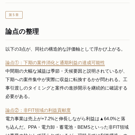
第5章
論点の整理
以下の3点が、同社の構造的な評価軸として浮かび上がる。
論点①：下期の案件消化と通期利益の達成可能性
中間期の大幅な減益は季節・天候要因と説明されているが、
下期への案件集中が実際に収益に転換するかが問われる。工
事引渡しのタイミングと案件の進捗開示を継続的に確認する
必要がある。
論点②：非FIT領域の利益貢献度
電力事業は売上が+7.2%と伸長しながら利益は▲64.0%と落
ち込んだ。PPA・電力卸・蓄電池・BEMSといった非FIT領域