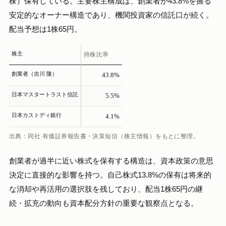
株）保有している。主要株主構成は、創業者が43.8%を握る
安定的なオーナー構造であり、機関投資家の信託口が続く。
配当予想は1株65円。
株主
持株比率
創業者（吉川 隆）
43.8%
日本マスタートラスト信託
5.5%
日本カストディ銀行
4.1%
出典：同社 有価証券報告書・決算短信（株主情報）をもとに整理。
創業者が過半に近い株式を保有する構造は、資本政策の意思
決定に直接的な影響を持つ。自己株式13.8%の保有は将来的
な消却や再活用の選択肢を残しており、配当1株65円の継
続・拡充の動向も資本配分方針の重要な観察点となる。