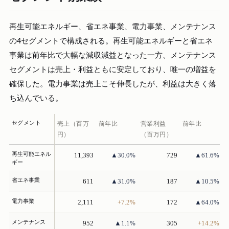
再生可能エネルギー、省エネ事業、電力事業、メンテナンス
の4セグメントで構成される。再生可能エネルギーと省エネ
事業は前年比で大幅な減収減益となった一方、メンテナンス
セグメントは売上・利益ともに安定しており、唯一の増益を
確保した。電力事業は売上こそ伸長したが、利益は大きく落
ち込んでいる。
セグメント
売上（百万
前年比
営業利益
前年比
円）
（百万円）
再生可能エネル
11,393
▲30.0%
729
▲61.6%
ギー
省エネ事業
611
▲31.0%
187
▲10.5%
電力事業
2,111
+7.2%
172
▲64.0%
メンテナンス
952
▲1.1%
305
+14.2%