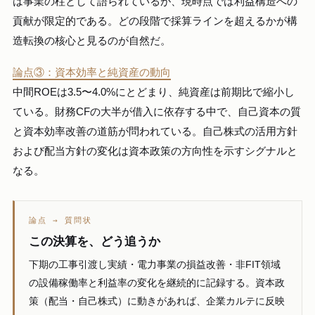
は事業の柱として語られているが、現時点では利益構造への
貢献が限定的である。どの段階で採算ラインを超えるかが構
造転換の核心と見るのが自然だ。
論点③：資本効率と純資産の動向
中間ROEは3.5〜4.0%にとどまり、純資産は前期比で縮小し
ている。財務CFの大半が借入に依存する中で、自己資本の質
と資本効率改善の道筋が問われている。自己株式の活用方針
および配当方針の変化は資本政策の方向性を示すシグナルと
なる。
論点 → 質問状
この決算を、どう追うか
下期の工事引渡し実績・電力事業の損益改善・非FIT領域
の設備稼働率と利益率の変化を継続的に記録する。資本政
策（配当・自己株式）に動きがあれば、企業カルテに反映