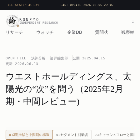
FILE SYSTEM ACTIVE
LAST UPDATE 2026.08.06 22:07
RONPYO
⌕
INDEPENDENT RESEARCH
リサーチ
ウォッチ
企業DB
質問状
観察軸
OPEN FILE
決算分析
論評編集部
公開
2025.04.15
更新
2026.06.13
ウエストホールディングス、太
陽光の“次”を問う（2025年2月
期・中間レビュー)
3期推移と中間期の構造
セグメント別業績
キャッシュフローと流動
01
02
03