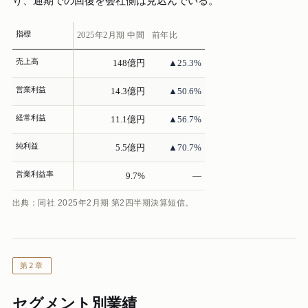
り、通期での回復を会社側は見込んでいる。
指標
2025年2月期 中間
前年比
売上高
148億円
▲25.3%
営業利益
14.3億円
▲50.6%
経常利益
11.1億円
▲56.7%
純利益
5.5億円
▲70.7%
営業利益率
9.7%
—
出典：同社 2025年2月期 第2四半期決算短信。
第2章
セグメント別業績