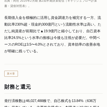
出典：同社 2025年2月期 第2四半期決算短信（キャッシュフロー計算
書・貸借対照表）。
長期借入金を積極的に活用し資金調達力を補完する一方、流
動比率230%超・現金約300億円という流動性水準は高い。た
だし純資産が前期比で▲19.9億円と縮小しており、自己資本
比率24.5%という水準の推移は今後も注視が必要だ。中間ベ
ースのROEは3.5〜4.0%とされており、資本効率の改善余地
が明確に残っている。
第4章
財務と還元
発行済株数は46,027,488株で、自己株式を13.84%（636万