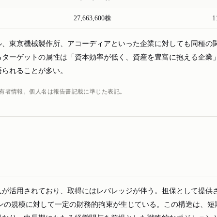
27,663,600株
1
ル、東京機械製作所、アコーディアといった企業に対しても同種の
るターゲットの属性は「資本効率が低く、資産を豊富に抱える企業
語られることが多い。
の保有者情報。個人名は報告書記載に準じた表記。
入が活用されており、取得にはレバレッジが伴う。担保として提供
ジションの規模に対して一定の財務的拘束が生じている。この構造は、短