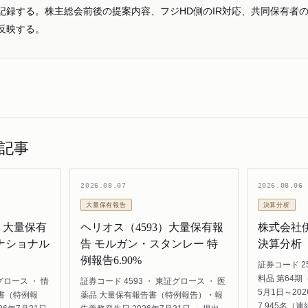
記録する。株主総会前後の提案内容、フジHD側のIR対応、共同保有者
反映する。
記事
2026.08.07
2026.08.06
大量保有報告
決算分析
）大量保有
ヘリオス（4593）大量保有報
株式会社伊
ナショナル
告 モルガン・スタンレー 特
決算分析
例報告6.90%
証券コード 2
料品 第64期
グロース ・ 情
証券コード 4593 ・ 東証グロース ・ 医
5月1日～202
書（特例報
薬品 大量保有報告書（特例報告）・報
7,945名（連