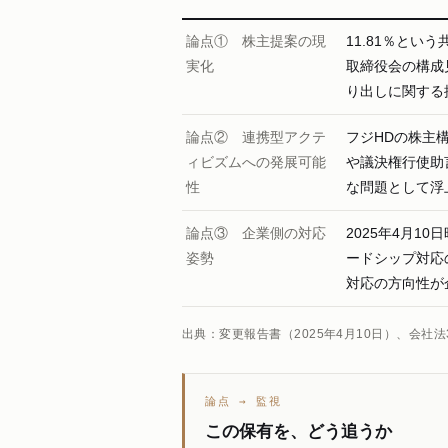
論点① 株主提案の現
11.81％と
実化
取締役会の構成
り出しに関する
論点② 連携型アクテ
フジHDの株主
ィビズムへの発展可能
や議決権行使助
性
な問題として浮
論点③ 企業側の対応
2025年4月
姿勢
ードシップ対応
対応の方向性が
出典：変更報告書（2025年4月10日）、会社
論点 → 監視
この保有を、どう追うか