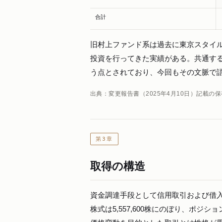
合計
旧村上ファンド系は過去に東京スタイ
投資を行ってきた実績がある。共通す
う点とされており、今回もその文脈で
出典：変更報告書（2025年4月10日）記載
第3章
取得の構造
資金調達手段として信用取引および借
株式は5,557,600株にのぼり、ポ