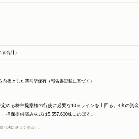
株（4者合計）
を前提とした関与型保有（報告書記載に基づく）
3条が定める株主提案権の行使に必要な10％ラインを上回る。4者の資
担保提供済み株式は5,557,600株にのぼる。
品取引法に基づく提出）。