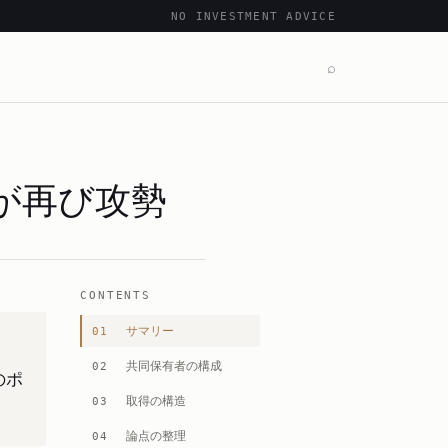
NO INVESTMENT ADVICE
⌕
が再び攻勢
CONTENTS
サマリー
01
共同保有者の構成
02
のポ
取得の構造
03
論点の整理
04