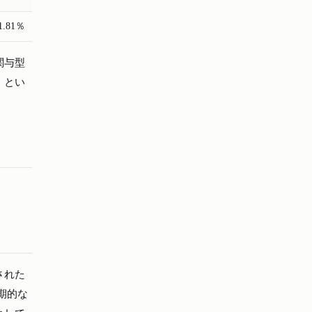
1.81％
関与型
」とい
された
期的な