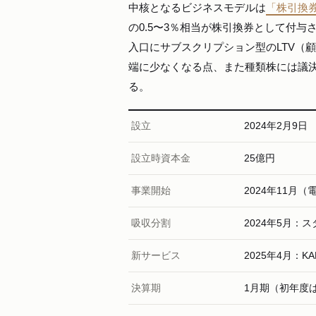
中核となるビジネスモデルは
「株引換
の0.5〜3％相当が株引換券として付
入口にサブスクリプション型のLTV（
端に少なくなる点、また種類株には議
る。
設立
2024年2月9日
設立時資本金
25億円
事業開始
2024年11月
吸収分割
2024年5月
新サービス
2025年4月：K
決算期
1月期（初年度は