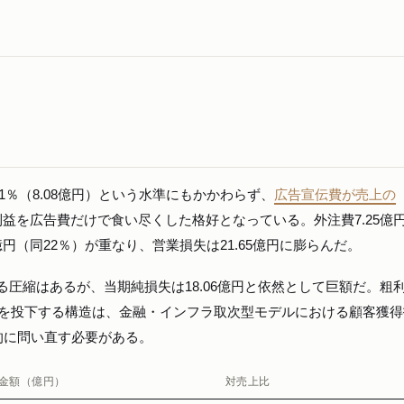
1％（8.08億円）という水準にもかかわらず、
広告宣伝費が売上の
益を広告費だけで食い尽くした格好となっている。外注費7.25億
億円（同22％）が重なり、営業損失は21.65億円に膨らんだ。
よる圧縮はあるが、当期純損失は18.06億円と依然として巨額だ。粗
費を投下する構造は、金融・インフラ取次型モデルにおける顧客獲得
的に問い直す必要がある。
金額（億円）
対売上比