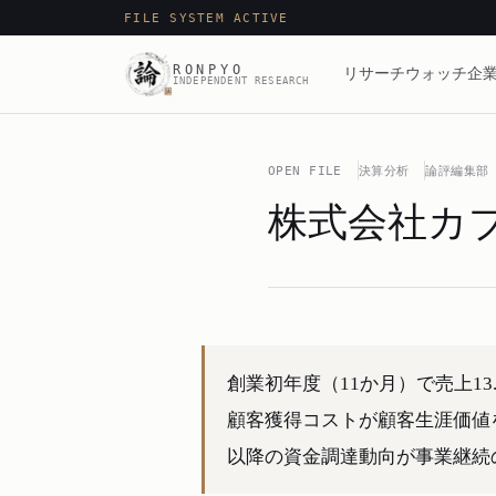
FILE SYSTEM ACTIVE
RONPYO
リサーチ
ウォッチ
企業
INDEPENDENT RESEARCH
OPEN FILE
決算分析
論評編集部
株式会社カブ
創業初年度（11か月）で売上13.
顧客獲得コストが顧客生涯価値
以降の資金調達動向が事業継続