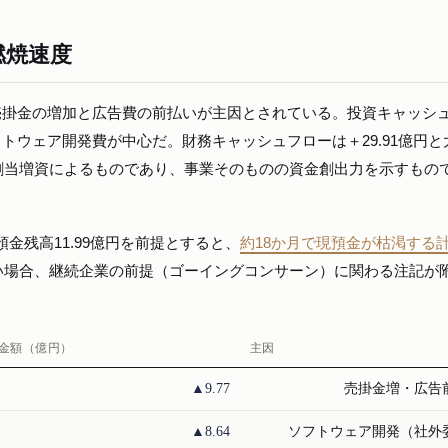
燃焼速度
。売掛金の増加と広告費の前払いが主因とされている。投資キャッシ
フトウェア開発費が中心だ。財務キャッシュフローは＋29.91億円と
割当増資によるものであり、事業そのものの資金創出力を示すもの
預金残高11.99億円を前提とすると、
約18か月で現預金が枯渇する
い場合、継続企業の前提（ゴーイングコンサーン）に関わる注記が
金額（億円）
主因
▲9.77
売掛金増・広告
▲8.64
ソフトウェア開発（社外