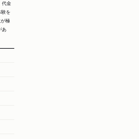
、代金
体験を
数が極
があ