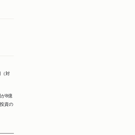
円（対
利が8億
投資の