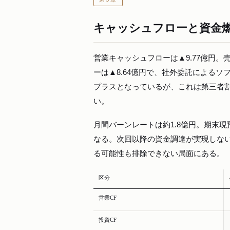
キャッシュフローと資金
営業キャッシュフローは▲9.77億円
ーは▲8.64億円で、社外委託によるソ
プラスとなっているが、これは第三者
い。
月間バーンレートは約1.8億円。期末現
なる。次回以降の資金調達が実現しな
る可能性も排除できない局面にある。
区分
営業CF
投資CF