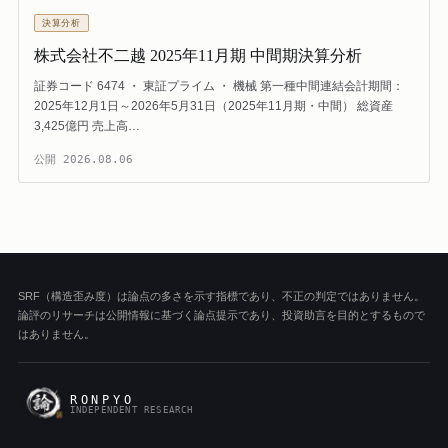
決算分析
株式会社不二越 2025年11月期 中間期決算分析
証券コード 6474 ・ 東証プライム ・ 機械 第一種中間連結会計期間：
2025年12月1日～2026年5月31日（2025年11月期・中間） 総資産
3,425億円 売上高…
公開
2026.08.06
SRF（構造歪み度）は論点の多さを示す指標であり、不正の判定ではありません。
論評のリサーチは公開情報に基づく論点提示であり、投資助言を目的とするもので
はありません。
RONPYO
INDEPENDENT RESEARCH