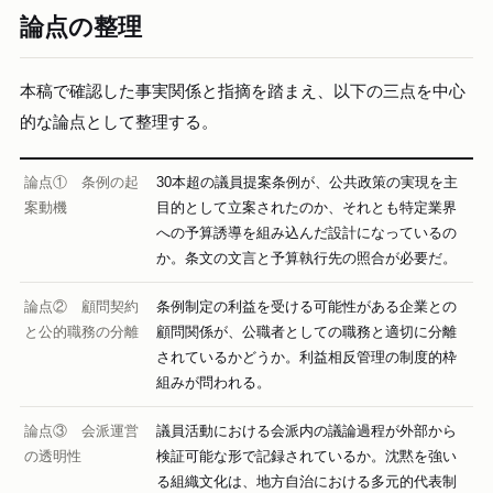
論点の整理
本稿で確認した事実関係と指摘を踏まえ、以下の三点を中心
的な論点として整理する。
論点① 条例の起
30本超の議員提案条例が、公共政策の実現を主
案動機
目的として立案されたのか、それとも特定業界
への予算誘導を組み込んだ設計になっているの
か。条文の文言と予算執行先の照合が必要だ。
論点② 顧問契約
条例制定の利益を受ける可能性がある企業との
と公的職務の分離
顧問関係が、公職者としての職務と適切に分離
されているかどうか。利益相反管理の制度的枠
組みが問われる。
論点③ 会派運営
議員活動における会派内の議論過程が外部から
の透明性
検証可能な形で記録されているか。沈黙を強い
る組織文化は、地方自治における多元的代表制