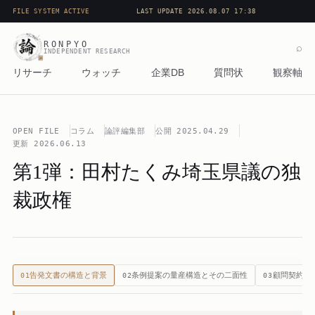
FILE SYSTEM ACTIVE
LAST UPDATE 2026.08.07 17:38
RONPYO
⌕
INDEPENDENT RESEARCH
リサーチ
ウォッチ
企業DB
質問状
観察軸
OPEN FILE
コラム
論評編集部
公開
2025.04.29
更新
2026.06.13
第1弾：田村たくみ埼玉県議の独
裁政権
告発文書の構造と背景
条例提案の量産構造とその二面性
顧問契約と
01
02
03