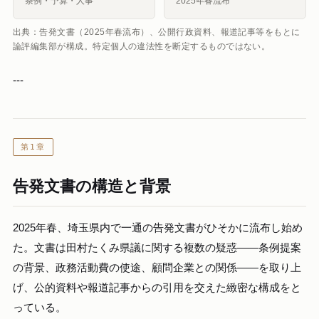
条例・予算・人事
2025年春流布
出典：告発文書（2025年春流布）、公開行政資料、報道記事等をもとに
論評編集部が構成。特定個人の違法性を断定するものではない。
---
第1章
告発文書の構造と背景
2025年春、埼玉県内で一通の告発文書がひそかに流布し始め
た。文書は田村たくみ県議に関する複数の疑惑——条例提案
の背景、政務活動費の使途、顧問企業との関係——を取り上
げ、公的資料や報道記事からの引用を交えた緻密な構成をと
っている。