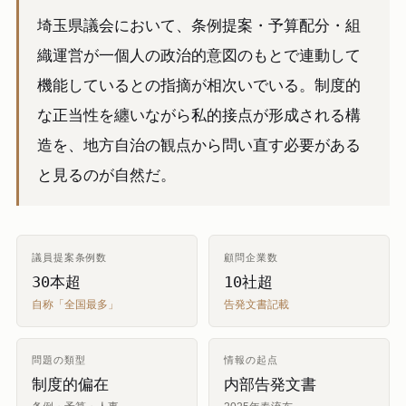
埼玉県議会において、条例提案・予算配分・組
織運営が一個人の政治的意図のもとで連動して
機能しているとの指摘が相次いでいる。制度的
な正当性を纏いながら私的接点が形成される構
造を、地方自治の観点から問い直す必要がある
と見るのが自然だ。
議員提案条例数
顧問企業数
30本超
10社超
自称「全国最多」
告発文書記載
問題の類型
情報の起点
制度的偏在
内部告発文書