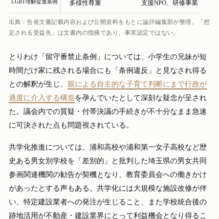
LGBT理解促進条例
多様性尊重
支援NPO、研修事業
出典：告発文書記載内容および公開資料をもとに論評編集部が整理。「想
定される受益先」は文書内の指摘であり、事実認定ではない。
とりわけ「留守番禁止条例」については、小学生の兄妹が短
時間だけ家に残される場合にも「条例違反」と見なされ得る
との解釈が生じ、
親による自主的な子育て判断にまで行政が
過度に介入する構造
を孕んでいたとして深刻な疑念が呈され
た。議会内での質疑・付帯決議の手続きが不十分なまま急速
に可決された点も問題視されている。
共学化推進については、浦和高校や浦和第一女子高校など歴
史ある男女別学校を「差別的」と批判した埼玉県の男女共同
参画関連機関の勧告が契機となり、教育委員会への働きかけ
があったとする声もある。共学化には大規模な施設改修が伴
い、特定建設業者への発注が生じること、また学校統合後の
跡地活用が不動産・建設業界にとって利益機会となり得るこ