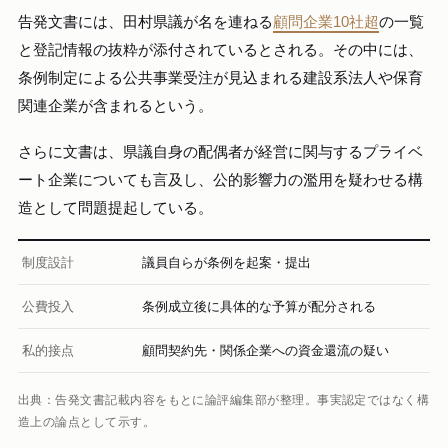
告発文書には、田村県議が名を連ねる
顧問企業10社超
の一覧
と登記情報の抜粋が添付されているとされる。その中には、
条例制定による公共事業受注が見込まれる建設系法人や保育
関連企業が含まれるという。
さらに文書は、県議自身の配偶者が経営に関与するプライベ
ート企業についても言及し、公的影響力の濫用を疑わせる構
造として問題提起している。
制度設計
議員自らが条例を起案・提出
公費投入
条例成立後に具体的な予算が配分される
私的接点
顧問契約先・関係企業への資金還流の疑い
出典：告発文書記載内容をもとに論評編集部が整理。事実認定ではなく構
造上の論点として示す。