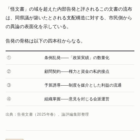
「怪文書」の域を超えた内部告発と評されるこの文書の流布
は、同県議が築いたとされる支配構造に対する、市民側から
の異論の表面化を示している。
告発の骨格は以下の四本柱からなる。
①
条例乱発——「政策実績」の数量化
②
顧問契約——権力と資金の私的接点
③
予算誘導——制度を媒介とした利益の流通
④
組織掌握——意見を封じる会派運営
出典：告発文書（2025年春）、論評編集部整理