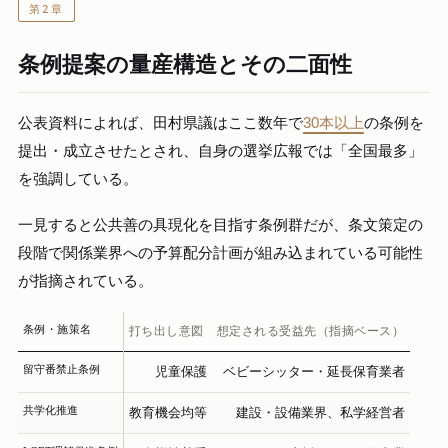
第2章
条例提案の量産構造とその二面性
公表資料によれば、田村県議はここ数年で
30本以上
の条例を
提出・成立させたとされ、自身の選挙広報では「全国最多」
を強調している。
一見すると公共善の具現化を目指す条例群だが、条文策定の
段階で関係業界への予算配分計画が組み込まれている可能性
が指摘されている。
条例・施策名
打ち出し意図
想定される受益先（指摘ベース）
留守番禁止条例
児童保護
ベビーシッター・延長保育業者
共学化推進
教育機会均等
建設・設備業界、私学経営者