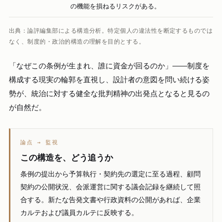
の機能を損ねるリスクがある。
出典：論評編集部による構造分析。特定個人の違法性を断定するものでは
なく、制度的・政治的構造の理解を目的とする。
「なぜこの条例が生まれ、誰に資金が回るのか」——制度を
構成する現実の輪郭を直視し、設計者の意図を問い続ける姿
勢が、統治に対する健全な批判精神の出発点となると見るの
が自然だ。
論点 → 監視
この構造を、どう追うか
条例の提出から予算執行・契約先の選定に至る過程、顧問
契約の公開状況、会派運営に関する議会記録を継続して照
合する。新たな告発文書や行政資料の公開があれば、企業
カルテおよび議員カルテに反映する。