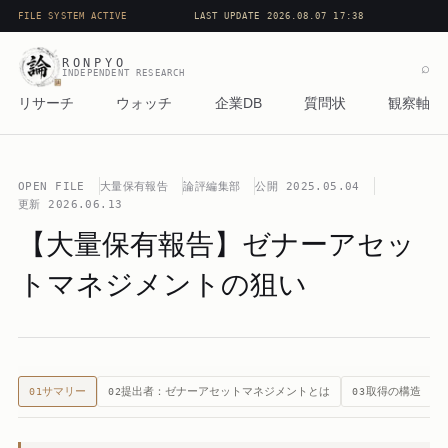
FILE SYSTEM ACTIVE
LAST UPDATE 2026.08.07 17:38
RONPYO
⌕
INDEPENDENT RESEARCH
リサーチ
ウォッチ
企業DB
質問状
観察軸
OPEN FILE
大量保有報告
論評編集部
公開
2025.05.04
更新
2026.06.13
【大量保有報告】ゼナーアセッ
トマネジメントの狙い
サマリー
提出者：ゼナーアセットマネジメントとは
取得の構造
01
02
03