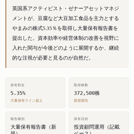
英国系アクティビスト・ゼナーアセットマネジ
メントが、豆腐など大豆加工食品を主力とする
やまみの株式5.35％を取得し大量保有報告書を
提出した。資本効率や経営体制の改善を視野に
入れた関与が今後どのように展開するか、継続
的な注視が必要と見るのが自然だ。
保有割合
取得株数
5.35%
372,500株
大量保有ライン超え
新規報告
報告種別
保有目的
大量保有報告書（新
投資顧問運用（記載
規）
ベース）