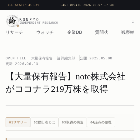
FILE SYSTEM ACTIVE
LAST UPDATE 2026.08.07 17:38
RONPYO
⌕
INDEPENDENT RESEARCH
リサーチ
ウォッチ
企業DB
質問状
観察軸
OPEN FILE
大量保有報告
論評編集部
公開
2025.05.08
更新
2026.06.13
【大量保有報告】note株式会社
がココナラ219万株を取得
サマリー
提出者とは
取得の構造
論点の整理
01
02
03
04