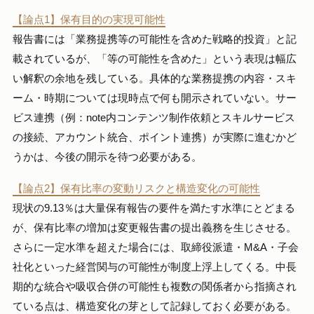
【論点1】保有目的の実現可能性
報告書には「業務提携等の可能性を含めた戦略的投資」と記
載されているが、「等の可能性を含めた」という表現は幅広
い解釈の余地を残している。具体的な業務提携の内容・スキ
ーム・時期については現時点で何も開示されていない。サー
ビス連携（例：note内コンテンツ制作依頼とスキルサービス
の接続、アカウント統合、ポイント連携）が実際に進むかど
うかは、今後の開示を待つ必要がある。
【論点2】保有比率の変動リスクと構造変化の可能性
現状の9.13％は大量保有報告の要件を満たす水準にとどまる
が、保有比率の増加は変更報告書の提出義務を生じさせる。
さらに一定水準を超えた場合には、取締役派遣・M&A・子会
社化といった経営関与の可能性が制度上浮上してくる。中長
期的な統合や吸収合併の可能性も複数の関係者から指摘され
ている点は、構造変化の芽として記録しておく必要がある。