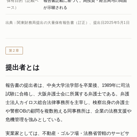
保有目的（記載ベ
報告書記載に基づく。純投資・経営関与の両面
ース）
が示唆される
出典：関東財務局提出の大量保有報告書（訂正）、提出日2025年5月1日
第2章
提出者とは
報告書の提出者は、中央大学法学部を卒業後、1989年に司法
試験に合格し、大阪弁護士会に所属する弁護士である。弁護
士法人カイロス総合法律事務所を主宰し、検察出身の弁護士
や警察OBの顧問を複数抱える同事務所は、企業の法務支援や
危機管理を強みとしている。
実業家としては、不動産・ゴルフ場・法務省管轄のサービサ