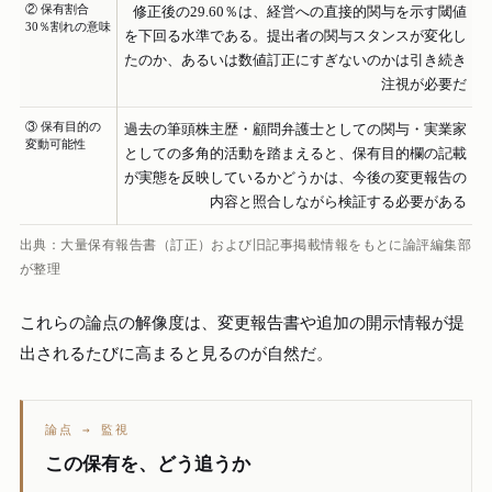
② 保有割合
修正後の29.60％は、経営への直接的関与を示す閾値
30％割れの意味
を下回る水準である。提出者の関与スタンスが変化し
たのか、あるいは数値訂正にすぎないのかは引き続き
注視が必要だ
③ 保有目的の
過去の筆頭株主歴・顧問弁護士としての関与・実業家
変動可能性
としての多角的活動を踏まえると、保有目的欄の記載
が実態を反映しているかどうかは、今後の変更報告の
内容と照合しながら検証する必要がある
出典：大量保有報告書（訂正）および旧記事掲載情報をもとに論評編集部
が整理
これらの論点の解像度は、変更報告書や追加の開示情報が提
出されるたびに高まると見るのが自然だ。
論点 → 監視
この保有を、どう追うか