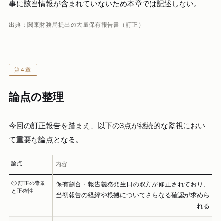
事に該当情報が含まれていないため本章では記述しない。
出典：関東財務局提出の大量保有報告書（訂正）
第4章
論点の整理
今回の訂正報告を踏まえ、以下の3点が継続的な監視におい
て重要な論点となる。
論点
内容
① 訂正の背景
保有割合・報告義務発生日の双方が修正されており、
と正確性
当初報告の経緯や根拠についてさらなる確認が求めら
れる