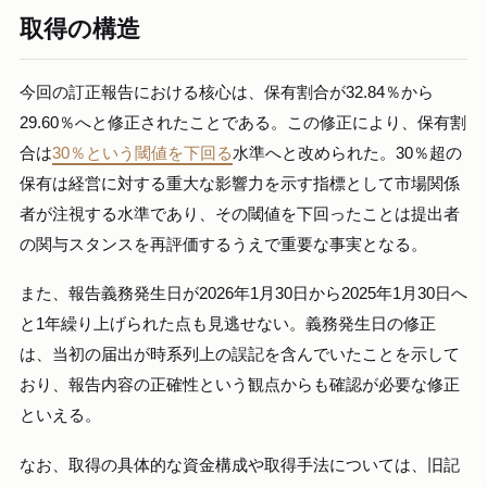
取得の構造
今回の訂正報告における核心は、保有割合が32.84％から
29.60％へと修正されたことである。この修正により、保有割
合は
30％という閾値を下回る
水準へと改められた。30％超の
保有は経営に対する重大な影響力を示す指標として市場関係
者が注視する水準であり、その閾値を下回ったことは提出者
の関与スタンスを再評価するうえで重要な事実となる。
また、報告義務発生日が2026年1月30日から2025年1月30日へ
と1年繰り上げられた点も見逃せない。義務発生日の修正
は、当初の届出が時系列上の誤記を含んでいたことを示して
おり、報告内容の正確性という観点からも確認が必要な修正
といえる。
なお、取得の具体的な資金構成や取得手法については、旧記