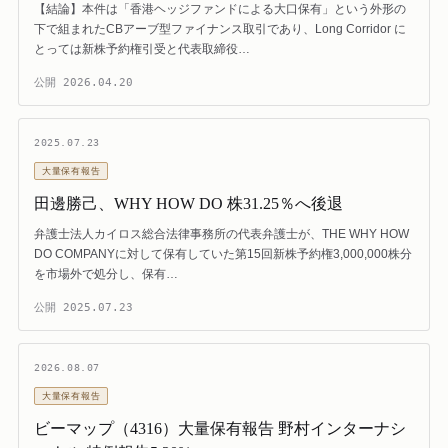
【結論】本件は「香港ヘッジファンドによる大口保有」という外形の
下で組まれたCBアーブ型ファイナンス取引であり、Long Corridor に
とっては新株予約権引受と代表取締役…
公開
2026.04.20
2025.07.23
大量保有報告
田邊勝己、WHY HOW DO 株31.25％へ後退
弁護士法人カイロス総合法律事務所の代表弁護士が、THE WHY HOW
DO COMPANYに対して保有していた第15回新株予約権3,000,000株分
を市場外で処分し、保有…
公開
2025.07.23
2026.08.07
大量保有報告
ビーマップ（4316）大量保有報告 野村インターナシ