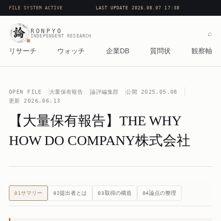
FILE SYSTEM ACTIVE
LAST UPDATE 2026.08.07 17:38
RONPYO
⌕
INDEPENDENT RESEARCH
リサーチ
ウォッチ
企業DB
質問状
観察軸
OPEN FILE
大量保有報告
論評編集部
公開
2025.05.08
更新
2026.06.13
【大量保有報告】THE WHY
HOW DO COMPANY株式会社
サマリー
提出者とは
取得の構造
論点の整理
01
02
03
04