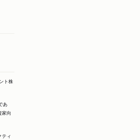
ント株
であ
資家向
クティ