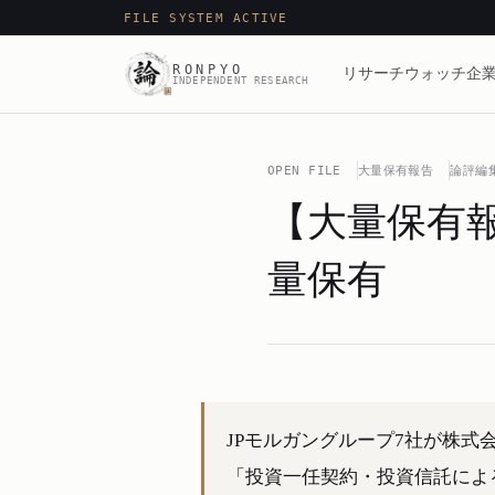
FILE SYSTEM ACTIVE
RONPYO
リサーチ
ウォッチ
企業
INDEPENDENT RESEARCH
OPEN FILE
大量保有報告
論評編
【大量保有報
量保有
JPモルガングループ7社が株式会
「投資一任契約・投資信託によ