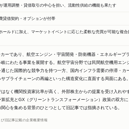
券が運用調整・貸借取引の中心を担い、流動性供給の機能も果たす
費貸借契約・オプションが付帯
ホールドに加え、マーケットイベントに応じた柔軟な売買が可能な複合
業メーカーであり、航空エンジン・宇宙開発・防衛機器・エネルギープ
多岐にわたる事業を展開する。航空宇宙分野では民間航空機用エン
を通じた国際的な競争力を持つ一方、国内インフラ需要の停滞・カ
ルサプライチェーンの再編といった構造変化に直面する局面にある
ではなく機関投資家比率が高く、外部株主からの提案を受け入れや
予算拡充とGX（グリーントランスフォーメーション）政策の双方に
の関心を集める背景のひとつとして旧記事では指摘されている。
および旧記事記載の企業概要情報