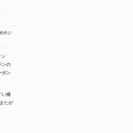
的ポジ
ラン
ジンの
ーボン
。
すい構
またが