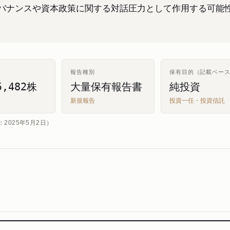
バナンスや資本政策に関する対話圧力として作用する可能
報告種別
保有目的（記載ベー
5,482株
大量保有報告書
純投資
新規報告
投資一任・投資信託
025年5月2日）