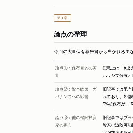
第4章
論点の整理
今回の大量保有報告書から導かれる主な
論点①：保有目的の実
記載上は「純投
態
パッシブ保有と
論点②：資本政策・ガ
旧記事では配当
バナンスへの影響
れており、外部
5%超保有が、
論点③：他の機関投資
旧記事ではブラ
家の動向
資家の追随可能
化が加速する可