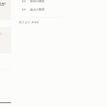
取得の構造
03
性が
論点の整理
04
読了まで 約
4
分
ス）