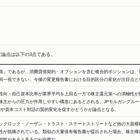
論点は以下の3点である。
資」であるが、消費貸借契約・オプションを含む複合的ポジションは、
同一視できない。今後の変更報告書における目的区分の変化が注目点と
性向・自己資本比率が業界平均を上回る一方で株主還元策への消極性が
株主からの圧力が作用しやすい構造にあるとされる。JPモルガングルー
IRや資本コスト対話の質的変化を促すかどうかが論点となる。
ックロック・ノーザン・トラスト・ステートストリートなど他の大規模
性が指摘されている。類似の大量保有報告書が提出された場合、株主構
能性があると見るのが自然だ。