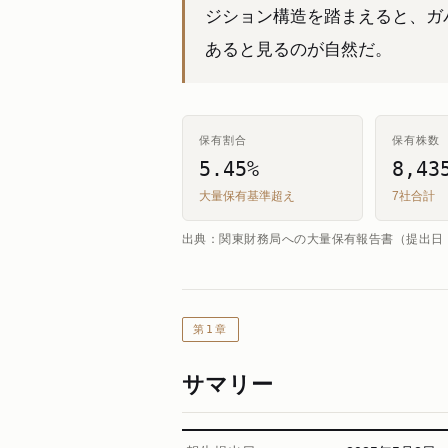
ジション構造を踏まえると、ガ
あると見るのが自然だ。
保有割合
保有株数
5.45%
8,43
大量保有基準超え
7社合計
出典：関東財務局への大量保有報告書（提出日：2
第1章
サマリー