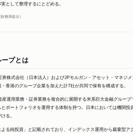
事実として整理するにとどめる。
東財務局提出）
ループとは
証券株式会社（日本法人）およびJPモルガン・アセット・マネジメ
国・香港のグループ企業を加えた計7社が共同で保有を構成する。
資産運用業務・証券業務を複合的に展開する米系巨大金融グループ
もとポートフォリオを運用する体制を持つ。日本においては機関投
がける。
による純投資」と記載されており、インデックス運用から裁量型ア