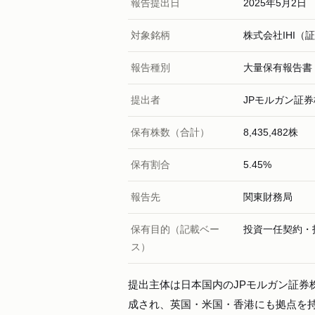
報告提出日
2025年5月2日
対象銘柄
株式会社IHI（
報告種別
大量保有報告書
提出者
JPモルガン証
保有株数（合計）
8,435,482株
保有割合
5.45%
報告先
関東財務局
保有目的（記載ベー
投資一任契約・
ス）
提出主体は日本国内のJPモルガン証券
成され、英国・米国・香港にも拠点を