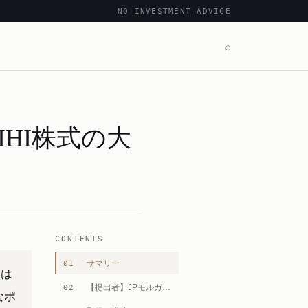
NO INVESTMENT ADVICE
⌕
HI株式の大
CONTENTS
サマリー
01
的は
【提出者】JPモルガングループとは
02
なポ