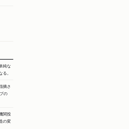
単純な
なる。
指摘さ
プの
機関投
造の変