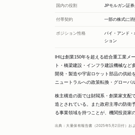
国内の役割
JPモルガン証
付帯契約
一部の株式に消
ポジション性格
バイ・アンド・
ション
IHIは創業150年を超える総合重工
ト・橋梁建設・インフラ建設機械など
開発・製造や宇宙ロケット部品の供給
ニュートラルへの政策転換・グローバ
株主構造の面では財閥系・創業家支配
造とされている。また政府主導の防衛
る事業領域を持つことが、機関投資家
出典：大量保有報告書（2025年5月2日付）