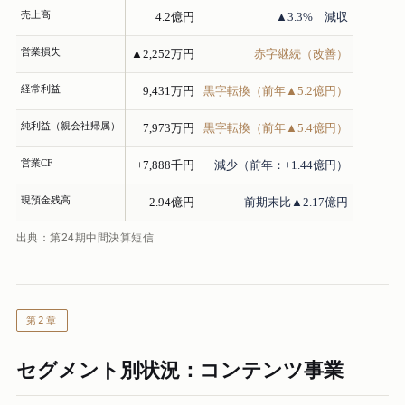
売上高
4.2億円
▲3.3% 減収
営業損失
▲2,252万円
赤字継続（改善）
経常利益
9,431万円
黒字転換（前年▲5.2億円）
純利益（親会社帰属）
7,973万円
黒字転換（前年▲5.4億円）
営業CF
+7,888千円
減少（前年：+1.44億円）
現預金残高
2.94億円
前期末比▲2.17億円
出典：第24期中間決算短信
第2章
セグメント別状況：コンテンツ事業