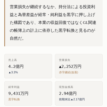
営業損失が継続するなか、持分法による投資利
益と為替差益が経常・純利益を黒字に押し上げ
た構図であり、本業の収益回復ではなくGL関連
の帳簿上の計上に依存した黒字転換と見るのが
自然だ。
売上高
営業損失
4.2億円
▲2,252万円
▲3.3%
赤字継続(改善)
経常利益
現預金残高
9,431万円
2.94億円
黒字転換
前期末比▲2.17億円