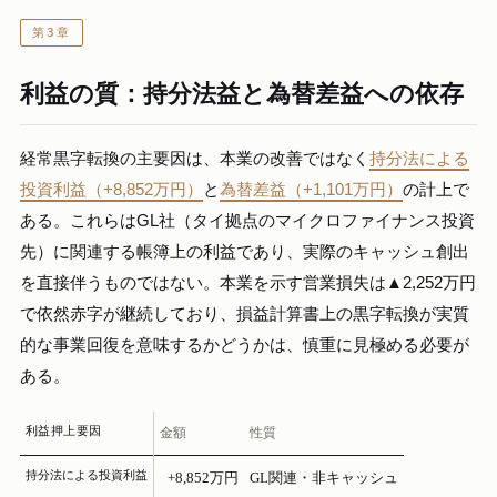
第3章
利益の質：持分法益と為替差益への依存
経常黒字転換の主要因は、本業の改善ではなく
持分法による
投資利益（+8,852万円）
と
為替差益（+1,101万円）
の計上で
ある。これらはGL社（タイ拠点のマイクロファイナンス投資
先）に関連する帳簿上の利益であり、実際のキャッシュ創出
を直接伴うものではない。本業を示す営業損失は▲2,252万円
で依然赤字が継続しており、損益計算書上の黒字転換が実質
的な事業回復を意味するかどうかは、慎重に見極める必要が
ある。
利益押上要因
金額
性質
持分法による投資利益
+8,852万円
GL関連・非キャッシュ