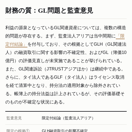
財務の質：GL問題と監査意見
利益の源泉となっているGL関連資産については、複数の構造
的問題が存在する。まず、監査法人アリアは当中間期に
「限
定付結論」
を付与しており、その根拠としてGLH（GL関連法
人）の融資取引に関する影響の不確定性、およびGL（簿価10
億円）の評価見直しが未実施であることが挙げられている。
また、GL関連訴訟（JTRUSTアジアほか）は継続中である。
さらに、タイ法人であるGLF（タイ法人）はライセンス取消
を経て清算中となり、持分法の適用対象から除外されてい
る。帳簿上の持分法益は計上されているが、その評価基礎そ
のものが不確定な状況にある。
監査意見
限定付結論（監査法人アリア）
限定の根拠①
GLH融資取引の影響不確定