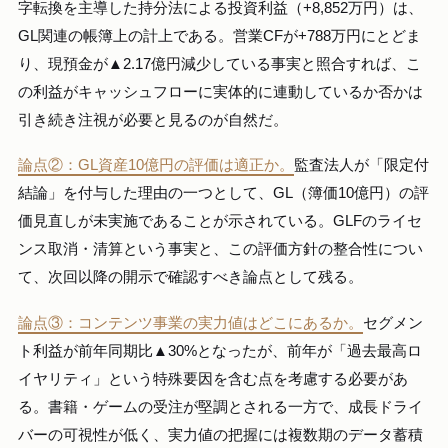
字転換を主導した持分法による投資利益（+8,852万円）は、
GL関連の帳簿上の計上である。営業CFが+788万円にとどま
り、現預金が▲2.17億円減少している事実と照合すれば、こ
の利益がキャッシュフローに実体的に連動しているか否かは
引き続き注視が必要と見るのが自然だ。
論点②：GL資産10億円の評価は適正か。
監査法人が「限定付
結論」を付与した理由の一つとして、GL（簿価10億円）の評
価見直しが未実施であることが示されている。GLFのライセ
ンス取消・清算という事実と、この評価方針の整合性につい
て、次回以降の開示で確認すべき論点として残る。
論点③：コンテンツ事業の実力値はどこにあるか。
セグメン
ト利益が前年同期比▲30%となったが、前年が「過去最高ロ
イヤリティ」という特殊要因を含む点を考慮する必要があ
る。書籍・ゲームの受注が堅調とされる一方で、成長ドライ
バーの可視性が低く、実力値の把握には複数期のデータ蓄積