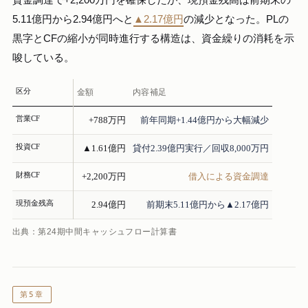
資金調達で+2,200万円を確保したが、現預金残高は前期末の
5.11億円から2.94億円へと
▲2.17億円
の減少となった。PLの
黒字とCFの縮小が同時進行する構造は、資金繰りの消耗を示
唆している。
区分
金額
内容補足
営業CF
+788万円
前年同期+1.44億円から大幅減少
投資CF
▲1.61億円
貸付2.39億円実行／回収8,000万円
財務CF
+2,200万円
借入による資金調達
現預金残高
2.94億円
前期末5.11億円から▲2.17億円
出典：第24期中間キャッシュフロー計算書
第5章