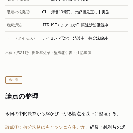
限定の根拠②
GL（簿価10億円）の評価見直し未実施
継続訴訟
JTRUSTアジアほかGL関連訴訟継続中
GLF（タイ法人）
ライセンス取消→清算中→持分法除外
出典：第24期中間決算短信・監査報告書・注記事項
第6章
論点の整理
今回の中間決算から浮かび上がる論点を以下に整理する。
論点①：持分法益はキャッシュを生むか。
経常・純利益の黒