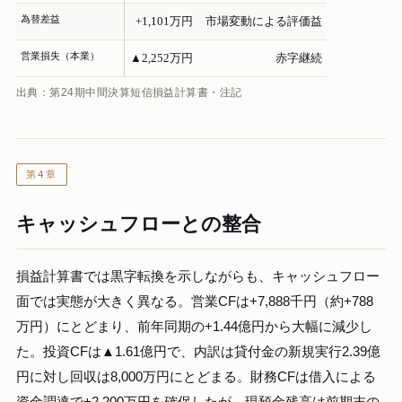
為替差益
+1,101万円
市場変動による評価益
営業損失（本業）
▲2,252万円
赤字継続
出典：第24期中間決算短信損益計算書・注記
第4章
キャッシュフローとの整合
損益計算書では黒字転換を示しながらも、キャッシュフロー
面では実態が大きく異なる。営業CFは+7,888千円（約+788
万円）にとどまり、前年同期の+1.44億円から大幅に減少し
た。投資CFは▲1.61億円で、内訳は貸付金の新規実行2.39億
円に対し回収は8,000万円にとどまる。財務CFは借入による