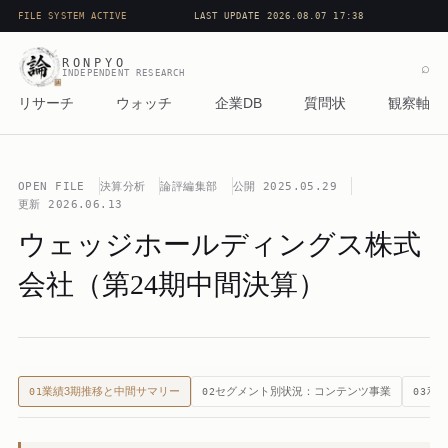
FILE SYSTEM ACTIVE
LAST UPDATE 2026.08.07 17:38
RONPYO
⌕
INDEPENDENT RESEARCH
リサーチ
ウォッチ
企業DB
質問状
観察軸
OPEN FILE
決算分析
論評編集部
公開
2025.05.29
更新
2026.06.13
ウェッジホールディングス株式
会社（第24期中間決算）
業績3期推移と中間サマリー
セグメント別状況：コンテンツ事業
利
01
02
03