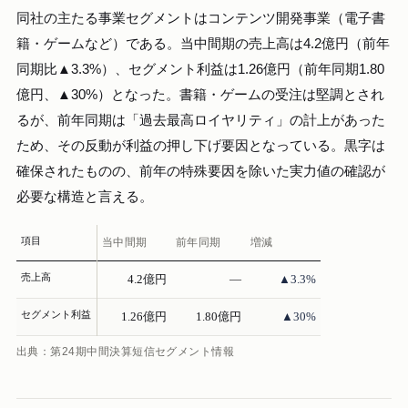
同社の主たる事業セグメントはコンテンツ開発事業（電子書
籍・ゲームなど）である。当中間期の売上高は4.2億円（前年
同期比▲3.3%）、セグメント利益は1.26億円（前年同期1.80
億円、▲30%）となった。書籍・ゲームの受注は堅調とされ
るが、前年同期は「過去最高ロイヤリティ」の計上があった
ため、その反動が利益の押し下げ要因となっている。黒字は
確保されたものの、前年の特殊要因を除いた実力値の確認が
必要な構造と言える。
項目
当中間期
前年同期
増減
売上高
4.2億円
—
▲3.3%
セグメント利益
1.26億円
1.80億円
▲30%
出典：第24期中間決算短信セグメント情報