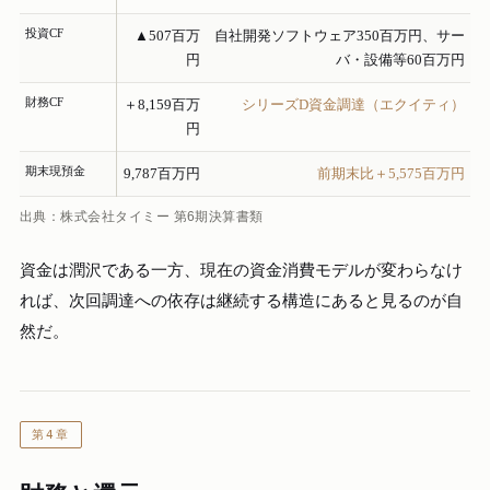
投資CF
▲507百万
自社開発ソフトウェア350百万円、サー
円
バ・設備等60百万円
財務CF
＋8,159百万
シリーズD資金調達（エクイティ）
円
期末現預金
9,787百万円
前期末比＋5,575百万円
出典：株式会社タイミー 第6期決算書類
資金は潤沢である一方、現在の資金消費モデルが変わらなけ
れば、次回調達への依存は継続する構造にあると見るのが自
然だ。
第4章