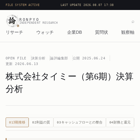
FILE SYSTEM ACTIVE
LAST UPDATE 2026.08.07 17:38
RONPYO
⌕
INDEPENDENT RESEARCH
リサーチ
ウォッチ
企業DB
質問状
観察軸
OPEN FILE
決算分析
論評編集部
公開
2025.06.24
更新
2026.06.13
株式会社タイミー（第6期）決算
分析
3期推移
利益の質
キャッシュフローとの整合
財務と還元
01
02
03
04
0