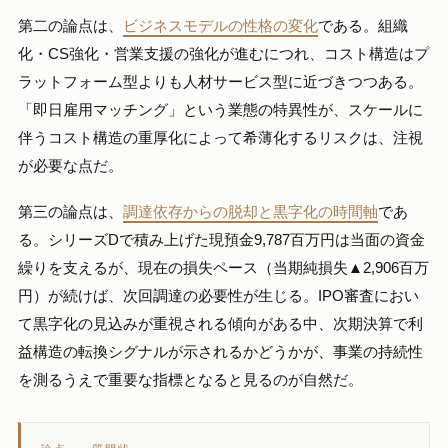
第二の論点は、
ビジネスモデルの性格の変化
である。組織
化・CS強化・営業支援の強化が進むにつれ、コスト構造はプ
ラットフォーム型よりも人材サービス型に近づきつつある。
「即日雇用マッチング」という業態の特異性が、スケールに
伴うコスト構造の重厚化によって希薄化するリスクは、注視
が必要な点だ。
第三の論点は、
調達依存からの脱却と黒字化の時間軸
であ
る。シリーズDで積み上げた現預金9,787百万円は当面の資金
繰りを支えるが、現在の損失ペース（当期純損失▲2,906百万
円）が続けば、次回調達の必要性が生じる。IPO審査におい
て黒字化の見込みが重視される傾向がある中、次期決算で利
益構造の転換シグナルが示されるかどうかが、事業の持続性
を測るうえで重要な指標となると見るのが自然だ。