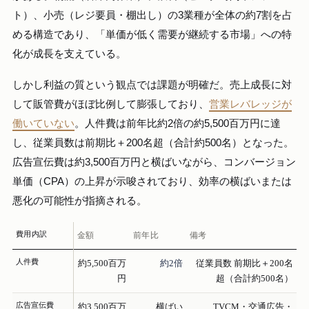
ト）、小売（レジ要員・棚出し）の3業種が全体の約7割を占
める構造であり、「単価が低く需要が継続する市場」への特
化が成長を支えている。
しかし利益の質という観点では課題が明確だ。売上成長に対
して販管費がほぼ比例して膨張しており、
営業レバレッジが
働いていない
。人件費は前年比約2倍の約5,500百万円に達
し、従業員数は前期比＋200名超（合計約500名）となった。
広告宣伝費は約3,500百万円と横ばいながら、コンバージョン
単価（CPA）の上昇が示唆されており、効率の横ばいまたは
悪化の可能性が指摘される。
費用内訳
金額
前年比
備考
人件費
約5,500百万
約2倍
従業員数 前期比＋200名
円
超（合計約500名）
広告宣伝費
約3,500百万
横ばい
TVCM・交通広告・