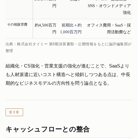
円
SNS・オウンドメディア
強化
その他販管費
約4,500百万
前期比＋約
オフィス費用・SaaS・採
円
1,000百万円
用活動費など
出典：株式会社タイミー 第6期決算書類・公開情報をもとに論評編集部が
整理
組織化・CS強化・営業支援の強化が進むことで、SaaSより
も人材派遣に近いコスト構造へと傾斜しつつある点は、中長
期的なビジネスモデルの方向性を問う論点となる。
第3章
キャッシュフローとの整合