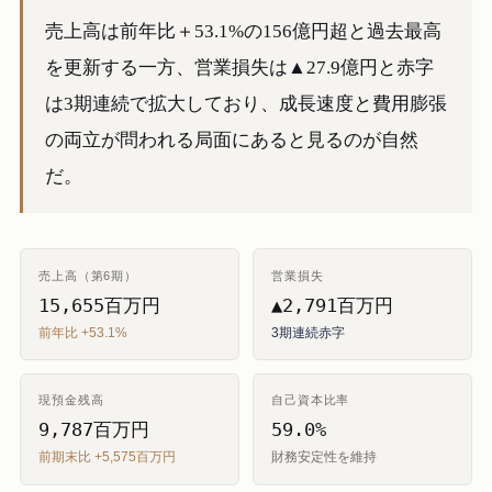
売上高は前年比＋53.1%の156億円超と過去最高
を更新する一方、営業損失は▲27.9億円と赤字
は3期連続で拡大しており、成長速度と費用膨張
の両立が問われる局面にあると見るのが自然
だ。
売上高（第6期）
営業損失
15,655百万円
▲2,791百万円
前年比 +53.1%
3期連続赤字
現預金残高
自己資本比率
9,787百万円
59.0%
前期末比 +5,575百万円
財務安定性を維持