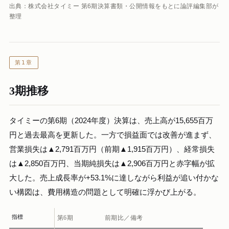
出典：株式会社タイミー 第6期決算書類・公開情報をもとに論評編集部が
整理
第1章
3期推移
タイミーの第6期（2024年度）決算は、売上高が15,655百万
円と過去最高を更新した。一方で損益面では改善が進まず、
営業損失は▲2,791百万円（前期▲1,915百万円）、経常損失
は▲2,850百万円、当期純損失は▲2,906百万円と赤字幅が拡
大した。売上成長率が+53.1%に達しながら利益が追い付かな
い構図は、費用構造の問題として明確に浮かび上がる。
指標
第6期
前期比／備考