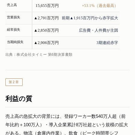
売上高
15,655百万円
+53.1%（過去最高）
営業損失
▲2,791百万円
前期▲1,915百万円から赤字拡大
経常損失
▲2,850百万円
広告費・人件費が主因
当期純損失
▲2,906百万円
3期連続赤字
出典：株式会社タイミー 第6期決算書類
第2章
利益の質
売上高の急拡大の背景には、登録ワーカー数540万人超（前
年比約＋100万人）・導入企業累計8万社超という規模の拡大
がある。物流（倉庫内作業）、飲食（ピーク時間帯シフ