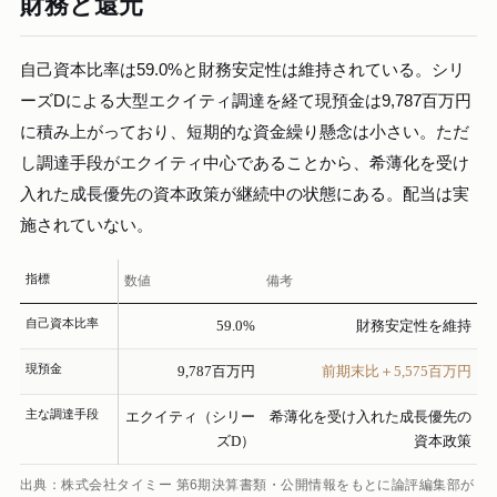
財務と還元
自己資本比率は59.0%と財務安定性は維持されている。シリ
ーズDによる大型エクイティ調達を経て現預金は9,787百万円
に積み上がっており、短期的な資金繰り懸念は小さい。ただ
し調達手段がエクイティ中心であることから、希薄化を受け
入れた成長優先の資本政策が継続中の状態にある。配当は実
施されていない。
指標
数値
備考
自己資本比率
59.0%
財務安定性を維持
現預金
9,787百万円
前期末比＋5,575百万円
主な調達手段
エクイティ（シリー
希薄化を受け入れた成長優先の
ズD）
資本政策
出典：株式会社タイミー 第6期決算書類・公開情報をもとに論評編集部が