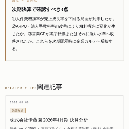
論点 → 質問状
次期決算で確認すべき3点
①人件費増加率が売上成長率を下回る局面が到来したか。
②ARPU・法人手数料率の改善により粗利構造に変化が生
じたか。③営業CFが黒字転換またはそれに近い水準へ改
善されたか。これらを次期開示時に企業カルテへ反映す
る。
関連記事
RELATED FILES
2026.08.06
決算分析
株式会社伊藤園 2026年4月期 決算分析
証券コード 2593 ・ 東証プライム ・ 食料品 第64期（連結）会計期