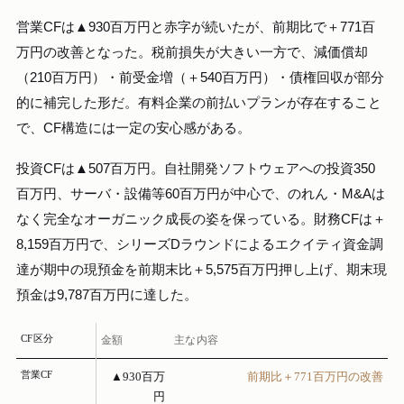
営業CFは▲930百万円と赤字が続いたが、前期比で＋771百
万円の改善となった。税前損失が大きい一方で、減価償却
（210百万円）・前受金増（＋540百万円）・債権回収が部分
的に補完した形だ。有料企業の前払いプランが存在すること
で、CF構造には一定の安心感がある。
投資CFは▲507百万円。自社開発ソフトウェアへの投資350
百万円、サーバ・設備等60百万円が中心で、のれん・M&Aは
なく完全なオーガニック成長の姿を保っている。財務CFは＋
8,159百万円で、シリーズDラウンドによるエクイティ資金調
達が期中の現預金を前期末比＋5,575百万円押し上げ、期末現
預金は9,787百万円に達した。
CF区分
金額
主な内容
営業CF
▲930百万
前期比＋771百万円の改善
円