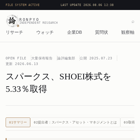
FILE SYSTEM ACTIVE
LAST UPDATE 2026.08.06 12:38
RONPYO
⌕
INDEPENDENT RESEARCH
リサーチ
ウォッチ
企業DB
質問状
観察軸
OPEN FILE
大量保有報告
論評編集部
公開
2025.07.23
更新
2026.06.13
スパークス、SHOEI株式を
5.33％取得
サマリー
提出者：スパークス・アセット・マネジメントとは
取得の
01
02
03