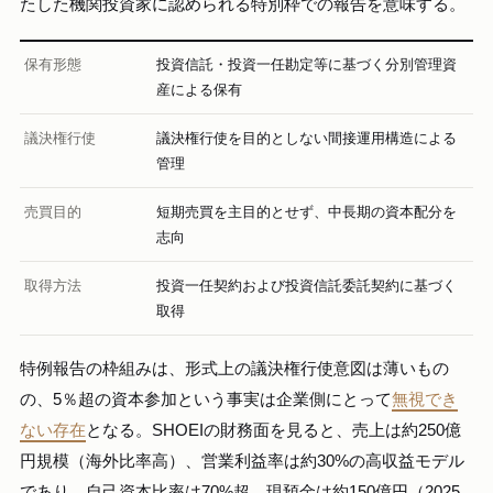
たした機関投資家に認められる特別枠での報告を意味する。
保有形態
投資信託・投資一任勘定等に基づく分別管理資
産による保有
議決権行使
議決権行使を目的としない間接運用構造による
管理
売買目的
短期売買を主目的とせず、中長期の資本配分を
志向
取得方法
投資一任契約および投資信託委託契約に基づく
取得
特例報告の枠組みは、形式上の議決権行使意図は薄いもの
の、5％超の資本参加という事実は企業側にとって
無視でき
ない存在
となる。SHOEIの財務面を見ると、売上は約250億
円規模（海外比率高）、営業利益率は約30%の高収益モデル
であり、自己資本比率は70%超、現預金は約150億円（2025