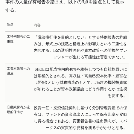
本件の大量保有報告を踏まえ、以下の3点を論点として提示
する。
論点
内容
①特例報告の二
「議決権行使を目的としない」とする特例報告の枠組
重性
みは、形式上の沈黙と構造上の影響力という二重性を
内包する。IRの透明性強化や資本政策への間接的プレ
ッシャーが生じる可能性は否定できない。
②資本政策への
SHOEIは配当性向約40%を維持しつつも自社株買いに
波及
は消極的とされる。高収益・高自己資本比率・豊富な
現預金という財務構造のもとで、5%超の機関投資家
が加わることが資本政策議論にどう作用するかは注視
を要する。
③継続保有か流
投資一任・投資信託契約に基づく分別管理資産での保
動的保有か
有は、ファンドの資金流出入によって保有比率が変動
し得る構造でもある。変更報告書の提出動向が、スパ
ークスの実質的な姿勢を測る手がかりとなる。