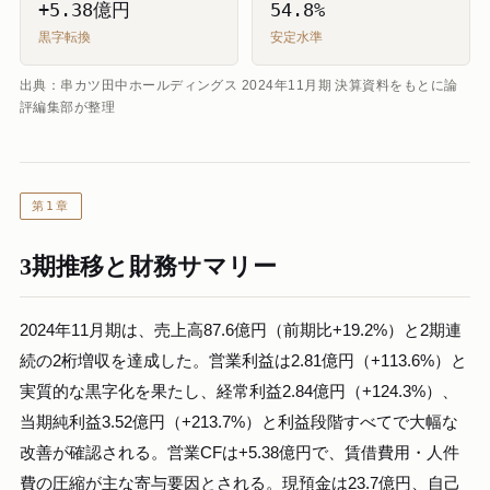
+5.38億円
54.8%
黒字転換
安定水準
出典：串カツ田中ホールディングス 2024年11月期 決算資料をもとに論
評編集部が整理
第1章
3期推移と財務サマリー
2024年11月期は、売上高87.6億円（前期比+19.2%）と2期連
続の2桁増収を達成した。営業利益は2.81億円（+113.6%）と
実質的な黒字化を果たし、経常利益2.84億円（+124.3%）、
当期純利益3.52億円（+213.7%）と利益段階すべてで大幅な
改善が確認される。営業CFは+5.38億円で、賃借費用・人件
費の圧縮が主な寄与要因とされる。現預金は23.7億円、自己