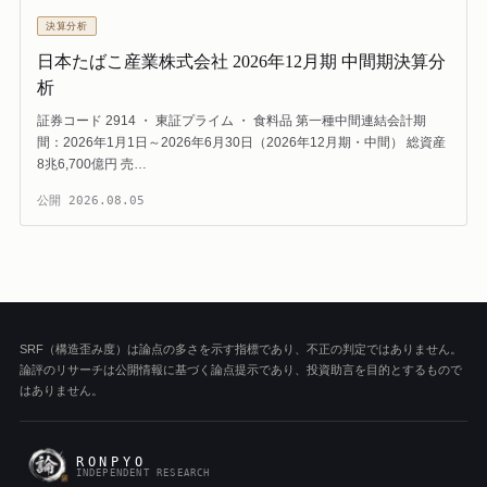
決算分析
日本たばこ産業株式会社 2026年12月期 中間期決算分
析
証券コード 2914 ・ 東証プライム ・ 食料品 第一種中間連結会計期
間：2026年1月1日～2026年6月30日（2026年12月期・中間） 総資産
8兆6,700億円 売…
公開
2026.08.05
SRF（構造歪み度）は論点の多さを示す指標であり、不正の判定ではありません。
論評のリサーチは公開情報に基づく論点提示であり、投資助言を目的とするもので
はありません。
RONPYO
INDEPENDENT RESEARCH