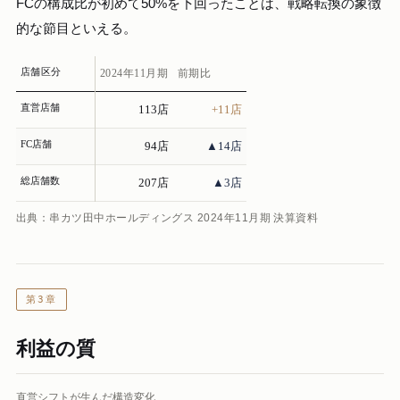
FCの構成比が初めて50%を下回ったことは、戦略転換の象徴
的な節目といえる。
店舗区分
2024年11月期
前期比
直営店舗
113店
+11店
FC店舗
94店
▲14店
総店舗数
207店
▲3店
出典：串カツ田中ホールディングス 2024年11月期 決算資料
第3章
利益の質
直営シフトが生んだ構造変化