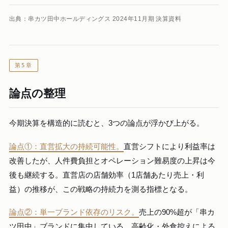
出典：串カツ田中ホールディングス 2024年11月期 決算資料
第5章
論点の整理
今期決算を構造的に読むと、3つの論点が浮かび上がる。
論点①：直営拡大の持続可能性。
直営シフトにより利益率は
改善したが、人件費負担とオペレーション難易度の上昇は今
後も継続する。直営店の店舗効率（1店舗あたり売上・利
益）の推移が、この戦略の持続力を測る指標となる。
論点②：単一ブランド依存のリスク。
売上の90%超が「串カ
ツ田中」ブランドに集中している。高齢化・外食控えによる