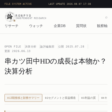
FILE SYSTEM ACTIVE
LAST UPDATE 2026.08.07 17:38
RONPYO
⌕
INDEPENDENT RESEARCH
リサーチ
ウォッチ
企業DB
質問状
観察軸
OPEN FILE
決算分析
論評編集部
公開
2025.07.28
更新
2026.06.13
串カツ田中HDの成長は本物か？
決算分析
3期推移と財務サマリー
セグメントと収益構造
利益の質
キャ
01
02
03
04