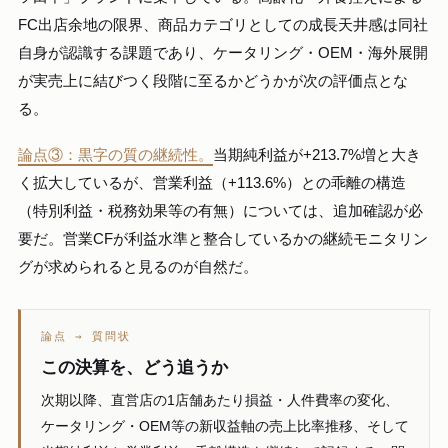
FC出店余地の限界、商品カテゴリとしての成長天井感は同社
自身が認識する課題であり、ケータリング・OEM・海外展開
が実売上に結びつく段階に至るかどうかが次の評価点とな
る。
論点③：黒字の質の継続性。
当期純利益が+213.7%増と大き
く拡大しているが、営業利益（+113.6%）との乖離の構造
（特別利益・税務効果等の有無）については、追加確認が必
要だ。営業CFが利益水準と整合しているかの継続モニタリン
グが求められると見るのが自然だ。
論点 → 質問状
この決算を、どう追うか
次期以降、直営店の1店舗あたり損益・人件費率の変化、
ケータリング・OEM等の新収益軸の売上比率推移、そして