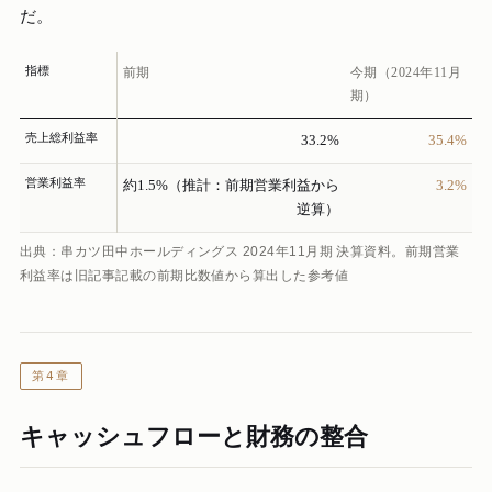
だ。
指標
前期
今期（2024年11月
期）
売上総利益率
33.2%
35.4%
営業利益率
約1.5%（推計：前期営業利益から
3.2%
逆算）
出典：串カツ田中ホールディングス 2024年11月期 決算資料。前期営業
利益率は旧記事記載の前期比数値から算出した参考値
第4章
キャッシュフローと財務の整合