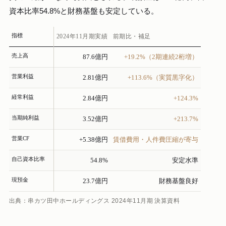
資本比率54.8%と財務基盤も安定している。
指標
2024年11月期実績
前期比・補足
売上高
87.6億円
+19.2%（2期連続2桁増）
営業利益
2.81億円
+113.6%（実質黒字化）
経常利益
2.84億円
+124.3%
当期純利益
3.52億円
+213.7%
営業CF
+5.38億円
賃借費用・人件費圧縮が寄与
自己資本比率
54.8%
安定水準
現預金
23.7億円
財務基盤良好
出典：串カツ田中ホールディングス 2024年11月期 決算資料