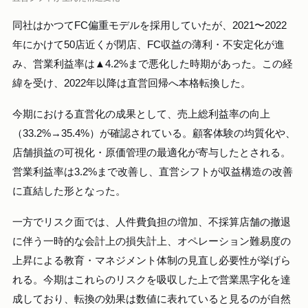
同社はかつてFC偏重モデルを採用していたが、2021〜2022
年にかけて50店近くが閉店、FC収益の薄利・不安定化が進
み、営業利益率は▲4.2%まで悪化した時期があった。この経
緯を受け、2022年以降は直営回帰へ本格転換した。
今期における直営化の成果として、売上総利益率の向上
（33.2%→35.4%）が確認されている。顧客体験の均質化や、
店舗損益の可視化・原価管理の最適化が寄与したとされる。
営業利益率は3.2%まで改善し、直営シフトが収益構造の改善
に直結した形となった。
一方でリスク面では、人件費負担の増加、不採算店舗の撤退
に伴う一時的な会計上の損失計上、オペレーション難易度の
上昇による教育・マネジメント体制の見直し必要性が挙げら
れる。今期はこれらのリスクを吸収した上で営業黒字化を達
成しており、転換の効果は数値に表れていると見るのが自然