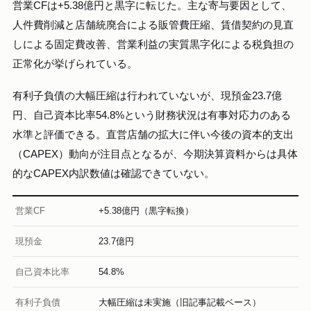
営業CFは+5.38億円と黒字に転じた。主な寄与要因として、
人件費削減と店舗統廃合による販管費圧縮、賃借契約の見直
しによる固定費改善、営業利益の実質黒字化による税負担の
正常化が挙げられている。
有利子負債の大幅圧縮は行われていないが、現預金23.7億
円、自己資本比率54.8%という財務状況は有事対応力のある
水準と評価できる。直営店舗の拡大に伴い今後の資本的支出
（CAPEX）動向が注目点となるが、今期決算資料からは具体
的なCAPEX内訳数値は確認できていない。
営業CF
+5.38億円（黒字転換）
現預金
23.7億円
自己資本比率
54.8%
有利子負債
大幅圧縮は未実施（旧記事記載ベース）