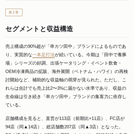
第2章
セグメントと収益構造
売上構成の90%超が「串カツ田中」ブランドによるものであ
り、実質的な
一本足打法
が続いている。今期は「田中で養豚
場」シリーズの好調、出張ケータリング・イベント飲食・
OEM冷凍商品の拡販、海外展開（ベトナム・ハワイ）の再検
討開始など、補助的な収益軸の萌芽が見られた。ただし、こ
れらは合計でも売上比2〜3%に届かない水準であり、収益の
生命線は引き続き「串カツ田中」ブランドの集客力に依存し
ている。
店舗構成を見ると、直営が113店（前期比+11店）、FC店が
94店（同▲14店）、総店舗数207店（同▲3店）となった。