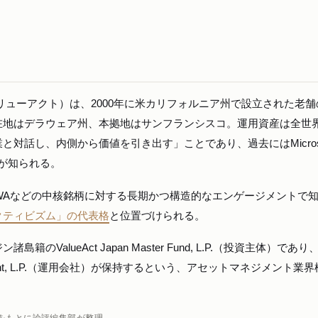
ent, L.P.（バリューアクト）は、2000年に米カリフォルニア州で設立された老
地はデラウェア州、本拠地はサンフランシスコ。運用資産は全世界
対話し、内側から価値を引き出す」ことであり、過去にはMicroso
関与が知られる。
AWAなどの中核銘柄に対する長期かつ構造的なエンゲージメントで
クティビズム」の代表格
と位置づけられる。
ValueAct Japan Master Fund, L.P.（投資主体）であり
anagement, L.P.（運用会社）が保持するという、アセットマネジメント業
をもとに論評編集部が整理。