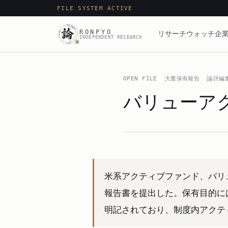
FILE SYSTEM ACTIVE
RONPYO
リサーチ
ウォッチ
企業
INDEPENDENT RESEARCH
OPEN FILE
大量保有報告
論評編
バリューアク
米系アクティブファンド、バリュ
報告書を提出した。保有目的に
明記されており、制度内アクテ