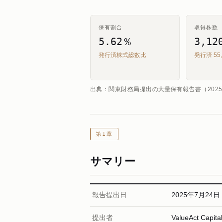
保有割合
取得株数
5.62％
3,12
発行済株式総数比
発行済 55,
出典：関東財務局提出の大量保有報告書（202
第1章
サマリー
報告提出日
2025年7月24日
提出者
ValueAct Capit