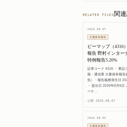
関連
RELATED FILES
2026.08.07
大量保有報告
ビーマップ（4316
報告 野村インター
特例報告5.20%
証券コード 4316 ・ 東証
報・通信業 大量保有報告
告）・報告義務発生日 202
・ 提出日 2026年8月6日
ーナ…
公開
2026.08.07
2026.08.03
大量保有報告