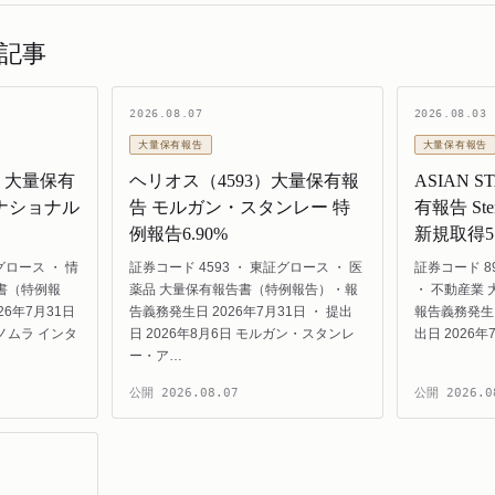
記事
2026.08.07
2026.08.03
大量保有報告
大量保有報告
）大量保有
ヘリオス（4593）大量保有報
ASIAN 
ナショナル
告 モルガン・スタンレー 特
有報告 Sterl
例報告6.90%
新規取得5.
グロース ・ 情
証券コード 4593 ・ 東証グロース ・ 医
証券コード 8
書（特例報
薬品 大量保有報告書（特例報告）・報
・ 不動産業
6年7月31日
告義務発生日 2026年7月31日 ・ 提出
報告義務発生日
 ノムラ インタ
日 2026年8月6日 モルガン・スタンレ
出日 2026年7月
ー・ア…
公開
2026.08.07
公開
2026.0