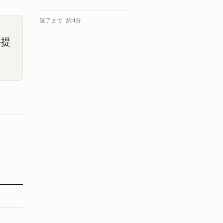
読了まで 約
4
分
要提