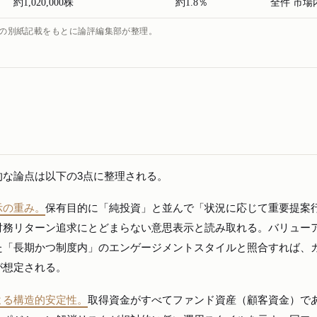
約1,020,000株
約1.8％
全件 市場
出）の別紙記載をもとに論評編集部が整理。
的な論点は以下の3点に整理される。
示の重み。
保有目的に「純投資」と並んで「状況に応じて重要提案
財務リターン追求にとどまらない意思表示と読み取れる。バリュー
た「長期かつ制度内」のエンゲージメントスタイルと照合すれば、
が想定される。
よる構造的安定性。
取得資金がすべてファンド資産（顧客資金）で