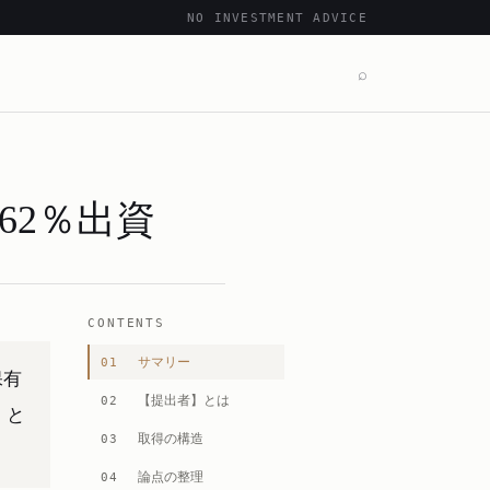
NO INVESTMENT ADVICE
⌕
62％出資
CONTENTS
サマリー
01
保有
【提出者】とは
02
」と
取得の構造
03
論点の整理
04