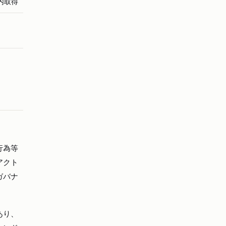
内取得
行為等
アクト
ガバナ
あり、