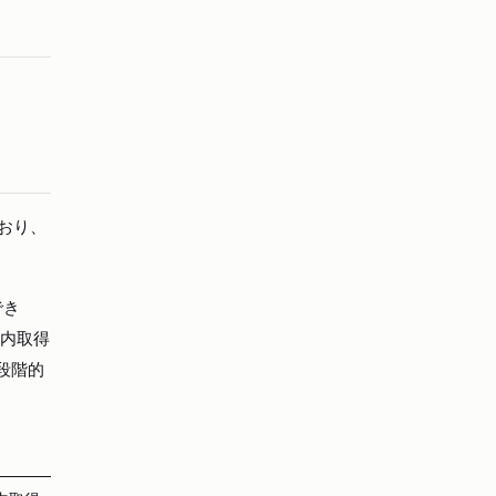
ており、
でき
場内取得
段階的