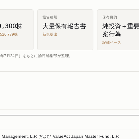
報告種別
保有目的
0,300株
大量保有報告書
純投資＋重
案行為
520,779株
新規提出
記載ベース
5年7月24日）をもとに論評編集部が整理。
al Management, L.P. および ValueAct Japan Master Fund, L.P.