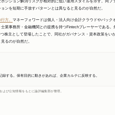
なポジション解消リスクが相対的に低い運用スタイルを示す。同フ
ションを短期に手放すパターンとは異なると見るのが自然だ。
の行方。
マネーフォワードは個人・法人向け会計クラウドやバック
業事務所・金融機関との提携を持つFintechプレーヤーである。
を持つ株主として登場したことで、同社がガバナンス・資本政策をい
と見るのが自然だ。
記録する。保有目的に動きがあれば、企業カルテに反映する。
出）および公知情報をもとに論評編集部が整理。