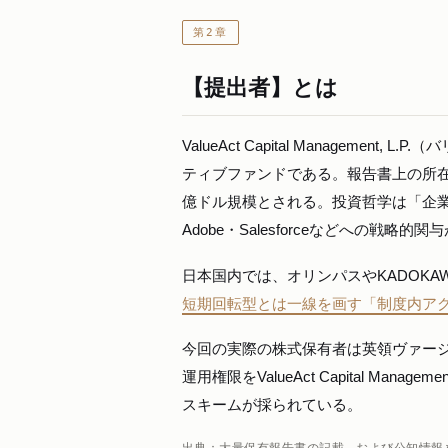
第2章
【提出者】とは
ValueAct Capital Managem
ティブファンドである。報告書上の所在
億ドル規模とされる。投資哲学は「企業と
Adobe・Salesforceなどへの戦略的
日本国内では、オリンパスやKADOK
短期回転型とは一線を画す「制度内ア
今回の実際の株式保有者は英領ヴァージン諸島籍の
運用権限をValueAct Capital M
スキームが採られている。
出典：大量保有報告書の記載、および公知情報