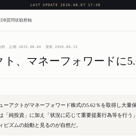
LAST UPDATE 2026.08.07 17:38
DB
質問状
観察軸
集部
公開
2025.08.04
更新
2026.06.13
ト、マネーフォワードに5.
ーアクトがマネーフォワード株式の5.62％を取得し大量
は「純投資」に加え「状況に応じて重要提案行為等を行う
ィビズムの始動と見るのが自然だ。