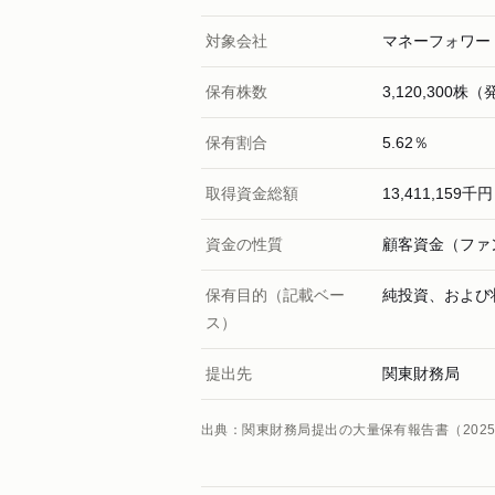
対象会社
マネーフォワー
保有株数
3,120,300株
保有割合
5.62％
取得資金総額
13,411,159
資金の性質
顧客資金（ファ
保有目的（記載ベー
純投資、および
ス）
提出先
関東財務局
出典：関東財務局提出の大量保有報告書（202