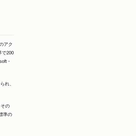
舗のアク
で200
ft・
知られ、
、その
界標準の