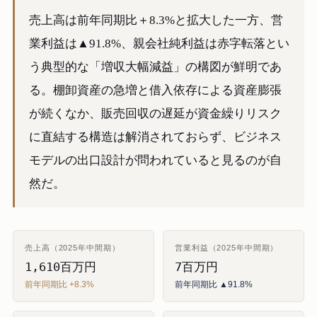
売上高は前年同期比＋8.3%と拡大した一方、営
業利益は▲91.8%、親会社純利益は赤字転落とい
う典型的な「増収大幅減益」の構図が鮮明であ
る。棚卸資産の急増と借入依存による資産膨張
が続くなか、販売回収の遅延が資金繰りリスク
に直結する構造は解消されておらず、ビジネス
モデルの出口設計が問われていると見るのが自
然だ。
売上高（2025年中間期）
営業利益（2025年中間期）
1,610百万円
7百万円
前年同期比 +8.3%
前年同期比 ▲91.8%