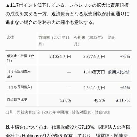
▲11.7ポイント低下している。レバレッジの拡大は資産規模
の成長を支える一方、返済原資となる販売回収が計画通りに
進まない場合の財務余力の縮小も意味する。
指標
前期末（2024年11
今期末（2025年5
変化
月）
月）
借入金・社債（合
2,165百万円
3,877百万円
+79%
計）
（うち短期借入
—
1,318百万円
前期末比2倍
金）
（うち長期借入）
—
2,341百万円
+65%
自己資本比率
52.6%
40.9%
▲11.7pt
出典：同社決算短信（2025年中間期）貸借対照表・財務指標
株主構造については、代表取締役が37.19%、関連法人の有限
会社T's Holdingsが12.75%を保有しており、経営陣・関連法