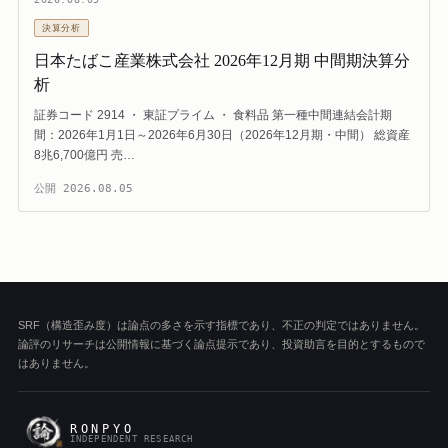
決算分析
日本たばこ産業株式会社 2026年12月期 中間期決算分
析
証券コード 2914 ・ 東証プライム ・ 食料品 第一種中間連結会計期
間：2026年1月1日～2026年6月30日（2026年12月期・中間） 総資産
8兆6,700億円 売…
公開
2026.08.05
SRF（構造歪み度）は論点の多さを示す指標であり、不正の判定ではありません。
論評のリサーチは公開情報に基づく論点提示であり、投資助言を目的とするもので
はありません。
RONPYO
INDEPENDENT RESEARCH