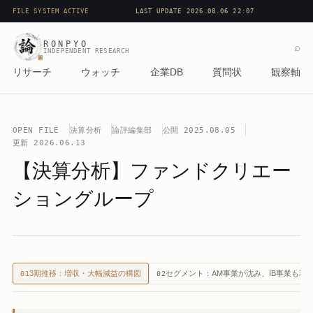
FILE SYSTEM ACTIVE
LAST UPDATE 2026.08.06 22:07
RONPYO
⌕
INDEPENDENT RESEARCH
リサーチ
ウォッチ
企業DB
質問状
観察軸
OPEN FILE
決算分析
論評編集部
公開
2025.08.05
更新
2026.06.13
【決算分析】ファンドクリエー
ショングループ
3期推移：増収・大幅減益の構図
セグメント：AM事業が沈み、IB事業も利
01
02