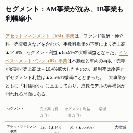
セグメント：AM事業が沈み、IB事業も
利幅縮小
アセットマネジメント（AM）事業
は、ファンド報酬・仲介
料・売電収入などを含むが、手数料単価の下落により売上高
▲14.8%、セグメント利益▲55.9%の大幅減益となった。
イン
ベストメントバンク（IB）事業
は不動産と車両の再販・売却
が好調で売上高は＋16.4%拡大したものの、粗利率は改善せ
ずセグメント利益は▲3.5%の微減にとどまった。二大事業が
ともに「利幅縮小」に直面しており、成長モデルの再構築が
問われる局面にある。
セグメント
売上高（百
セグメント利益
増減
万円）
（百万円）
アセットマネジメン
328（▲14.8
61（▲55.9%）
大幅減
ト事業