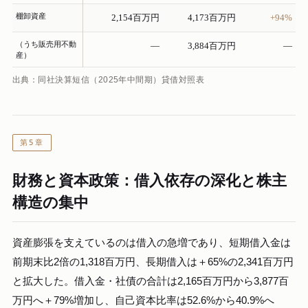
棚卸資産
2,154百万円
4,173百万円
+94%
（うち販売用不動
—
3,884百万円
—
産）
出典：同社決算短信（2025年中間期）貸借対照表
第5章
財務と資本政策：借入依存の深化と株主
構造の集中
資産膨張を支えているのは借入の急増であり、短期借入金は
前期末比2倍の1,318百万円、長期借入は＋65%の2,341百万円
と拡大した。借入金・社債の合計は2,165百万円から3,877百
万円へ＋79%増加し、自己資本比率は52.6%から40.9%へ