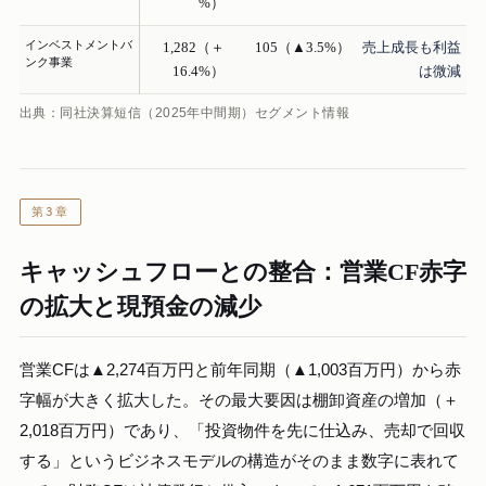
%）
インベストメントバ
1,282（＋
105（▲3.5%）
売上成長も利益
ンク事業
16.4%）
は微減
出典：同社決算短信（2025年中間期）セグメント情報
第3章
キャッシュフローとの整合：営業CF赤字
の拡大と現預金の減少
営業CFは▲2,274百万円と前年同期（▲1,003百万円）から赤
字幅が大きく拡大した。その最大要因は棚卸資産の増加（＋
2,018百万円）であり、「投資物件を先に仕込み、売却で回収
する」というビジネスモデルの構造がそのまま数字に表れて