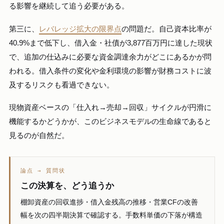
る影響を継続して追う必要がある。
第三に、
レバレッジ拡大の限界点
の問題だ。自己資本比率が
40.9%まで低下し、借入金・社債が3,877百万円に達した現状
で、追加の仕込みに必要な資金調達余力がどこにあるかが問
われる。借入条件の変化や金利環境の影響が財務コストに波
及するリスクも看過できない。
現物資産ベースの「仕入れ→売却→回収」サイクルが円滑に
機能するかどうかが、このビジネスモデルの生命線であると
見るのが自然だ。
論点 → 質問状
この決算を、どう追うか
棚卸資産の回収進捗・借入金残高の推移・営業CFの改善
幅を次の四半期決算で確認する。手数料単価の下落が構造