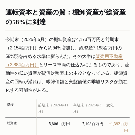
運転資本と資産の質：棚卸資産が総資産
の58%に到達
今期末（2025年5月）の棚卸資産は4,173百万円と前期末
（2,154百万円）から約94%増加し、総資産7,198百万円の
58%弱を占める水準に膨らんだ。その大半は
販売用不動産
（3,884百万円）
とリース車両の仕込みによるものであり、流
動性の低い資産が貸借対照表上の主役となっている。棚卸資
産の回転が滞れば、帳簿価額と実態価値の乖離リスクが顕在
化する可能性がある。
指標
前期末（2024年11
今期末（2025年5
変化
月）
月）
総資産
5,806百万円
7,198百万円
+1,392百万
円