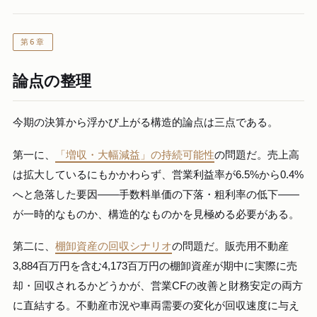
第6章
論点の整理
今期の決算から浮かび上がる構造的論点は三点である。
第一に、
「増収・大幅減益」の持続可能性
の問題だ。売上高
は拡大しているにもかかわらず、営業利益率が6.5%から0.4%
へと急落した要因——手数料単価の下落・粗利率の低下——
が一時的なものか、構造的なものかを見極める必要がある。
第二に、
棚卸資産の回収シナリオ
の問題だ。販売用不動産
3,884百万円を含む4,173百万円の棚卸資産が期中に実際に売
却・回収されるかどうかが、営業CFの改善と財務安定の両方
に直結する。不動産市況や車両需要の変化が回収速度に与え