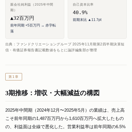
親会社純利益（2025年中間
自己資本比率
期）
40.9%
▲32百万円
前期末比 ▲11.7pt
前年同期 +5百万円 → 赤字転
落
出典：ファンドクリエーショングループ 2025年11月期第2四半期決算短
信・有価証券報告書記載数値をもとに論評編集部が整理
第1章
3期推移：増収・大幅減益の構図
2025年中間期（2024年12月〜2025年5月）の業績は、売上高
こそ前年同期の1,487百万円から1,610百万円へ拡大したもの
の、利益面は全線で悪化した。営業利益率は前年同期の6.5%