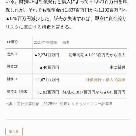
いる。財務CFは社債発行と借入によって＋1,671百万円を確
保したが、それでも現預金は1,837百万円から1,192百万円へ
▲645百万円減少した。販売が失速すれば、即座に資金繰り
リスクに直面する構造と言える。
CF区分
2025年中間期
備考
営業CF
▲2,274百万円
前年同期▲1,003百万円から拡大
投資CF
▲40百万円
主に貸付
財務CF
＋1,671百万円
社債発行＋借入で調達
現預金（期末）
1,192百万円
前期末1,837百万円から▲645百万円
出典：同社決算短信（2025年中間期）キャッシュフロー計算書
第4章