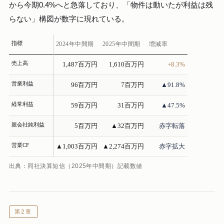
から今期0.4%へと急落しており、「物件は動いたが利益は残
らない」構図が数字に現れている。
指標
2024年中間期
2025年中間期
増減率
売上高
1,487百万円
1,610百万円
+8.3%
営業利益
96百万円
7百万円
▲91.8%
経常利益
59百万円
31百万円
▲47.5%
親会社純利益
5百万円
▲32百万円
赤字転落
営業CF
▲1,003百万円
▲2,274百万円
赤字拡大
出典：同社決算短信（2025年中間期）記載数値
第2章