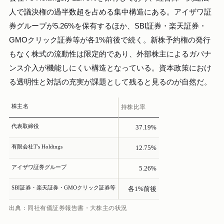
人で議決権の過半数超を占める集中構造にある。アイザワ証
券グループが5.26%を保有するほか、SBI証券・楽天証券・
GMOクリック証券等が各1%前後で続く。新株予約権の発行
もなく株式の流動性は限定的であり、外部株主によるガバナ
ンス介入が機能しにくい構造となっている。資本政策におけ
る透明性と対話の充実が課題として残ると見るのが自然だ。
株主名
持株比率
代表取締役
37.19%
有限会社T's Holdings
12.75%
アイザワ証券グループ
5.26%
SBI証券・楽天証券・GMOクリック証券等
各1%前後
出典：同社有価証券報告書・大株主の状況