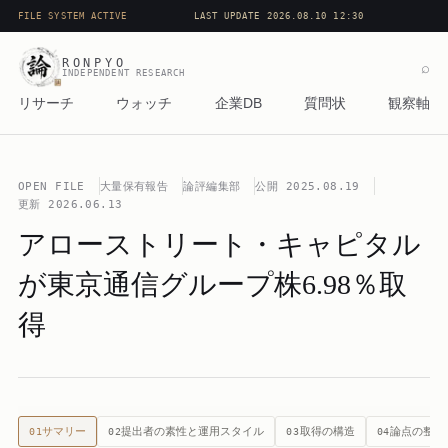
FILE SYSTEM ACTIVE
LAST UPDATE 2026.08.10 12:30
RONPYO
⌕
INDEPENDENT RESEARCH
リサーチ
ウォッチ
企業DB
質問状
観察軸
OPEN FILE
大量保有報告
論評編集部
公開
2025.08.19
更新
2026.06.13
アローストリート・キャピタル
が東京通信グループ株6.98％取
得
サマリー
提出者の素性と運用スタイル
取得の構造
論点の整理
01
02
03
04