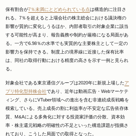
保有割合が
7％未満にとどめられている点
は構造的に注目さ
れる。7％を超えると上場会社の株主総会における議決権の
影響が質的に変化しうるほか、内部者取引の対象企業に該当
する可能性が高まり、報告義務や制約が厳格になる局面があ
る。一方で6.98％の水準でも実質的な主要株主として一定の
影響力を保持できる。制度上の境界線に近接した保有比率
は、同社の取得行動における精度の高さを示す一例と見られ
る。
対象会社である東京通信グループは2020年に新規上場した
ア
プリ特化型持株会社
であり、近年は動画広告・Webマーケテ
ィング、さらにVTuber領域への進出を含む非連続成長戦略を
模索している。売上成長の割に利益率が不安定な広告依存体
質、M&Aによる多角化に対する投資家評価の分散、資本効
率・株主還元戦略の明確性の不足といった構造課題が指摘さ
れており、こうした局面での取得となった。