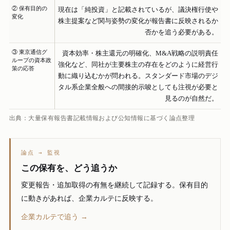
② 保有目的の
現在は「純投資」と記載されているが、議決権行使や
変化
株主提案など関与姿勢の変化が報告書に反映されるか
否かを追う必要がある。
③ 東京通信グ
資本効率・株主還元の明確化、M&A戦略の説明責任
ループの資本政
強化など、同社が主要株主の存在をどのように経営行
策の応答
動に織り込むかが問われる。スタンダード市場のデジ
タル系企業全般への間接的示唆としても注視が必要と
見るのが自然だ。
出典：大量保有報告書記載情報および公知情報に基づく論点整理
論点 → 監視
この保有を、どう追うか
変更報告・追加取得の有無を継続して記録する。保有目的
に動きがあれば、企業カルテに反映する。
企業カルテで追う →