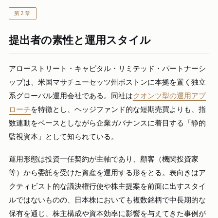
第2章
提出者の素性と運用スタイル
アローストリート・キャピタル・リミテッド・パートナーシ
ップは、米国マサチューセッツ州ボストンに本拠を置く独立
系グローバル運用会社である。同社は
クオンツ型の運用アプ
ローチ
を特徴とし、ヘッジファンド的な短期売買よりも、指
数連動をベースとしながら企業ガバナンスに着目する「静的
監視資本」として知られている。
運用形態は投資一任契約が主軸であり、顧客（機関投資家
等）から委託を受けた資産を運用する形をとる。表向きはア
クティビスト的な議決権行使や株主提案を前面に出すスタイ
ルではないものの、日本株においても複数銘柄で中長期的な
保有を通じ、株主構成や資本効率に影響を与えてきた事例が