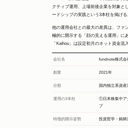
クティブ運用、上場前後企業を対象と
ードシップの実践という3本柱を掲げる
他の運用会社との最大の差異は、ファ
極的に開示する「顔の見える運用」に
「Kaihou」は設定初月のネット資金
会社名
fundnote株式
創業
2021年
分類
国内独立系資産
運用の3本柱
①日本株集中ア
プ
特徴的開示姿勢
投資哲学・銘柄