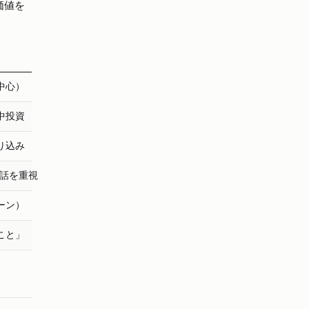
価値を
中心）
中投資
り込み
対話を重視
ーン）
こと」