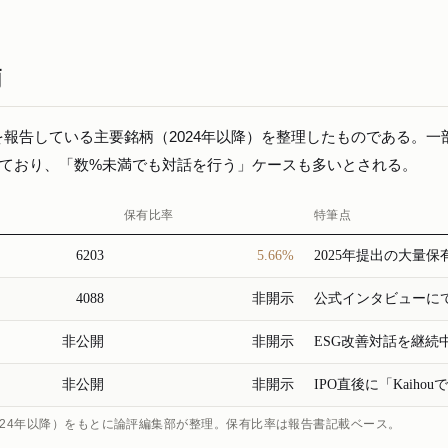
柄
有を報告している主要銘柄（2024年以降）を整理したものである。一
されており、「数%未満でも対話を行う」ケースも多いとされる。
保有比率
特筆点
6203
5.66%
2025年提出の大量保
4088
非開示
公式インタビューに
非公開
非開示
ESG改善対話を継続
非公開
非開示
IPO直後に「Kaih
T（2024年以降）をもとに論評編集部が整理。保有比率は報告書記載ベース。