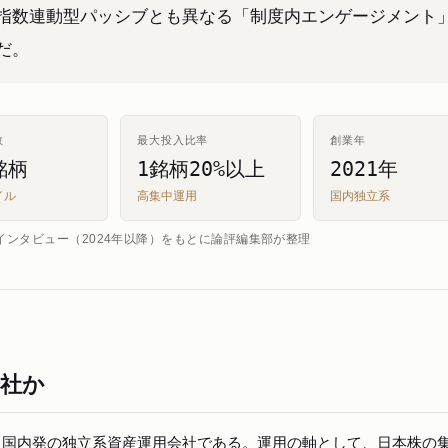
指数連動型パッシブとも異なる「制度内エンゲージメント
だ。
数
最大投入比率
創業年
銘柄
1銘柄20%以上
2021年
イル
高集中運用
国内独立系
・公式インタビュー（2024年以降）をもとに論評編集部が整理
会社か
創業された国内発の独立系資産運用会社である。運用の軸として、日本株の