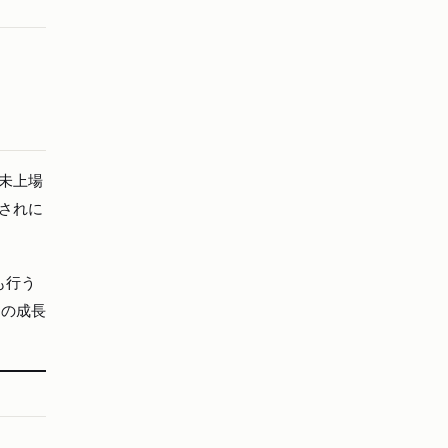
。未上場
価されに
も行う
くの成長