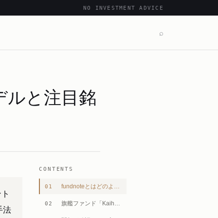
NO INVESTMENT ADVICE
⌕
モデルと注目銘
CONTENTS
fundnoteとはどのような会社か
01
ント
旗艦ファンド「Kaihou」の投資スタイル
02
手法