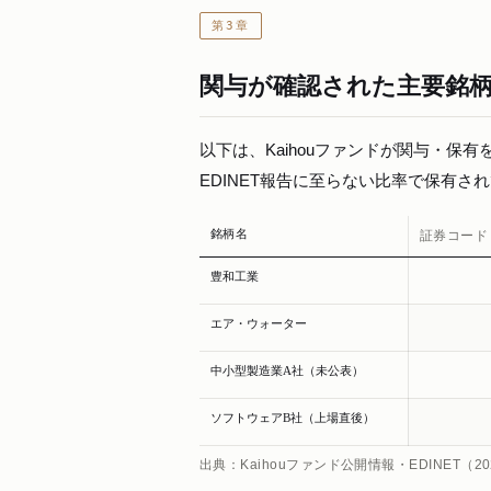
第3章
関与が確認された主要銘
以下は、Kaihouファンドが関与・保
EDINET報告に至らない比率で保有
銘柄名
証券コード
豊和工業
エア・ウォーター
中小型製造業A社（未公表）
ソフトウェアB社（上場直後）
出典：Kaihouファンド公開情報・EDINE