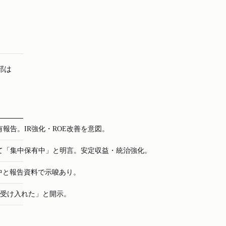
部は
有報告。IR強化・ROE改善を意図。
て「集中保有中」と明言。安定収益・統治強化。
中と報告資料で示唆あり。
ouで受け入れた」と開示。