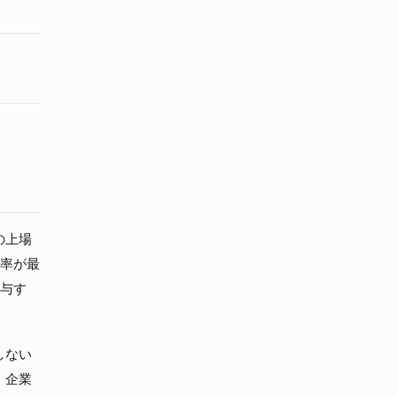
の上場
比率が最
関与す
しない
、企業