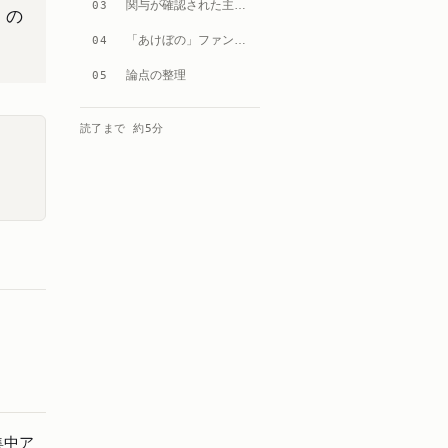
関与が確認された主要銘柄
03
」の
「あけぼの」ファンドによるIPOクロスオーバー戦略
04
論点の整理
05
読了まで 約
5
分
集中ア