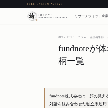
FILE SYSTEM ACTIVE
RONPYO
リサーチ
ウォッチ
企業
INDEPENDENT RESEARCH
OPEN FILE
コラム
論評編集部
fundnot
柄一覧
fundnote株式会社は「顔の
対話を組み合わせた独立系運用