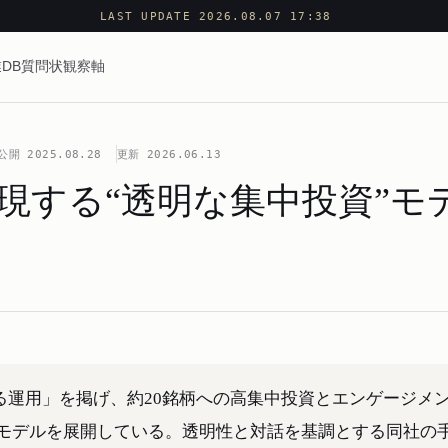
LAST UPDATE 2026.08.07 17:38
DB
質問状
観察軸
公開
2025.08.28
更新
2026.06.13
eが体現する“透明な集中投資”
見える運用」を掲げ、約20銘柄への高集中投資とエンゲージメ
モデルを展開している。透明性と対話を基調とする同社の