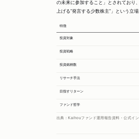
の未来に参加すること」とされており
上げる"発言する少数株主"」という立
特徴
投資対象
投資戦略
投資銘柄数
リサーチ手法
目指すリターン
ファンド哲学
出典：Kaihouファンド運用報告資料・公式