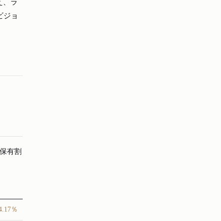
え、ラ
ビジョ
保有割
4.17％