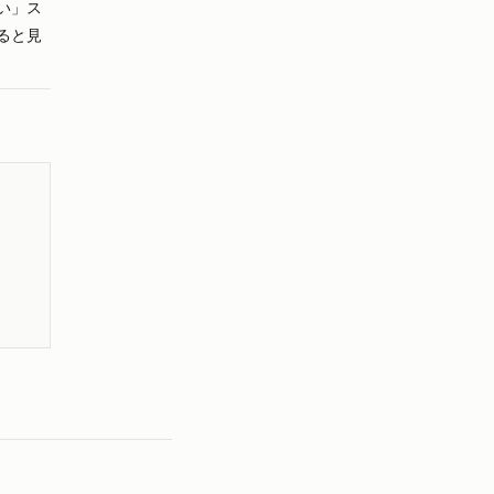
い」ス
ると見