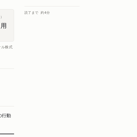
読了まで 約
4
分
ス）
運用
ナル株式
の行動