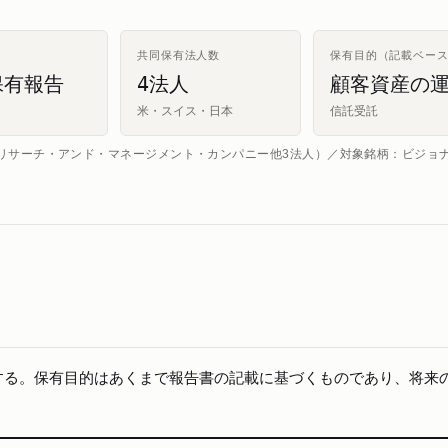
共同保有法人数
保有目的（記載ベー
保有報告
4法人
顧客資産の
米・スイス・日本
信託受託
リサーチ・アンド・マネージメント・カンパニー他3法人）／対象銘柄：ビジョ
する。保有目的はあくまで報告書の記載に基づくものであり、将来