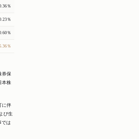
0.36％
0.23％
0.60％
5.36％
株券保
日本株
訂に伴
よび生
事では