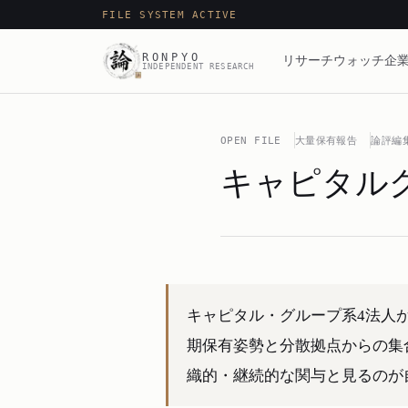
FILE SYSTEM ACTIVE
RONPYO
リサーチ
ウォッチ
企業
INDEPENDENT RESEARCH
OPEN FILE
大量保有報告
論評編
キャピタルグ
キャピタル・グループ系4法人が
期保有姿勢と分散拠点からの集
織的・継続的な関与と見るのが