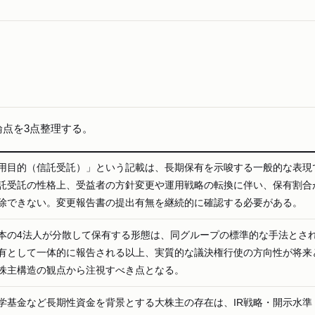
点を3点整理する。
用目的（信託受託）」という記載は、長期保有を示唆する一般的な表現
託受託の性格上、受益者の方針変更や運用戦略の転換に伴い、保有割合
除できない。変更報告書の提出有無を継続的に確認する必要がある。
本の4法人が分散して保有する形態は、同グループの標準的な手法とさ
有として一体的に報告される以上、実質的な議決権行使の方向性が将来
株主構造の観点から注視すべき点となる。
学基金など長期性資金を背景とする大株主の存在は、IR戦略・開示水準