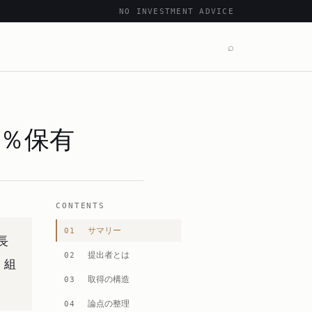
NO INVESTMENT ADVICE
⌕
6％保有
CONTENTS
サマリー
01
長
提出者とは
02
、組
取得の構造
03
論点の整理
04