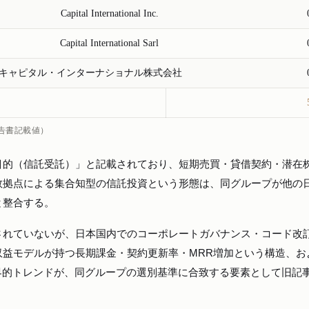
Capital International Inc.
Capital International Sarl
キャピタル・インターナショナル株式会社
告書記載値）
目的（信託受託）」と記載されており、短期売買・貸借契約・潜在
数拠点による集合知型の信託投資という形態は、同グループが他の
と整合する。
されていないが、日本国内でのコーポレートガバナンス・コード改
型収益モデルが持つ長期課金・契約更新率・MRR増加という構造、お
界的トレンドが、同グループの選別基準に合致する要素として旧記