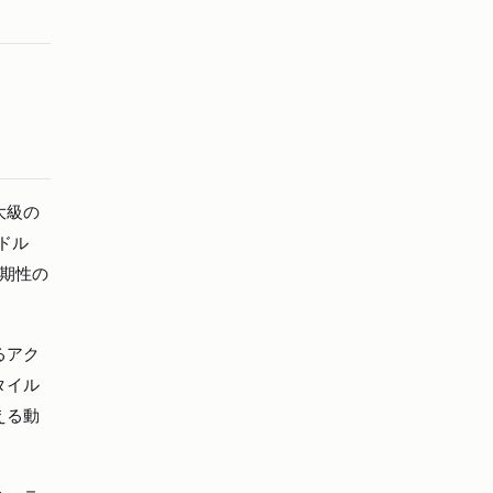
大級の
兆ドル
期性の
るアク
タイル
える動