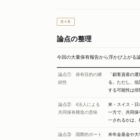
第4章
論点の整理
今回の大量保有報告から浮かび上がる論
論点① 保有目的の継
「顧客資産の運
続性
る。ただし、信
する可能性は排
論点② 4法人による
米・スイス・日
共同保有構造の意味
一方で、共同保
一されるかは、
論点③ 国際的ポート
米年金基金や大