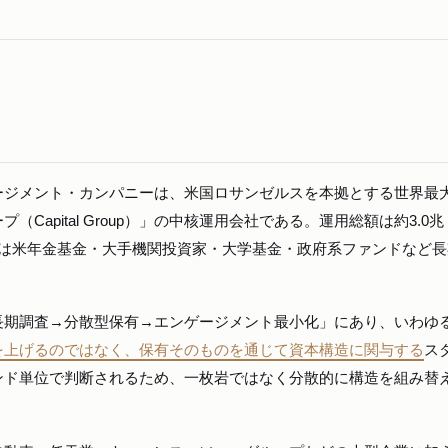
ージメント・カンパニーは、米国ロサンゼルスを本拠とする世界最
Capital Group）」の中核運用会社である。運用総額は約3.0
層は米年金基金・大手機関投資家・大学基金・政府系ファンドなど長
長期調査→分散型保有→エンゲージメント最小化」にあり、いわゆ
を上げるのではなく、保有そのものを通じて資本構造に関与する
ス
ンド単位で判断されるため、一枚岩ではなく分散的に構造を組み替