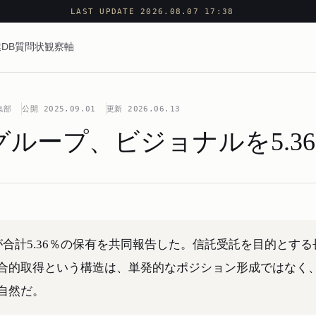
LAST UPDATE 2026.08.07 17:38
DB
質問状
観察軸
集部
公開
2025.09.01
更新
2026.06.13
ループ、ビジョナルを5.3
合計5.36％の保有を共同報告した。信託受託を目的とする
合的取得という構造は、単発的なポジション形成ではなく
自然だ。