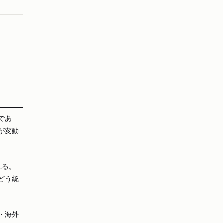
であ
が変動
れる。
どう統
・海外