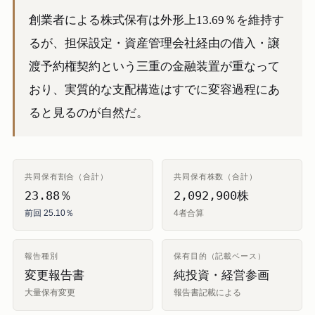
創業者による株式保有は外形上13.69％を維持す
るが、担保設定・資産管理会社経由の借入・譲
渡予約権契約という三重の金融装置が重なって
おり、実質的な支配構造はすでに変容過程にあ
ると見るのが自然だ。
共同保有割合（合計）
共同保有株数（合計）
23.88％
2,092,900株
前回 25.10％
4者合算
報告種別
保有目的（記載ベース）
変更報告書
純投資・経営参画
大量保有変更
報告書記載による