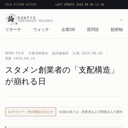
FILE SYSTEM ACTIVE
LAST UPDATE 2026.08.06 12:38
RONPYO
⌕
INDEPENDENT RESEARCH
リサーチ
ウォッチ
企業DB
質問状
観察軸
OPEN FILE
大量保有報告
論評編集部
公開
2025.09.03
更新
2026.06.13
スタメン創業者の「支配構造」
が崩れる日
サマリー：何が報告されたか
提出者とは：創業者および関係法人の素性
01
02