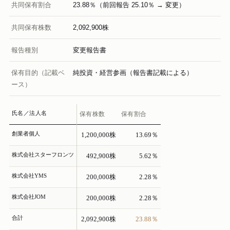
共同保有割合
23.88％（前回報告 25.10％ → 変更）
共同保有株数
2,092,900株
報告種別
変更報告書
保有目的（記載ベ
純投資・経営参画（報告書記載による）
ース）
氏名／法人名
保有株数
保有割合
創業者個人
1,200,000株
13.69％
株式会社スターフロンツ
492,900株
5.62％
株式会社YMS
200,000株
2.28％
株式会社JOM
200,000株
2.28％
合計
2,092,900株
23.88％