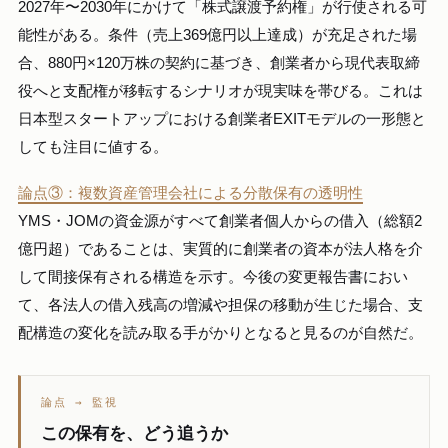
2027年〜2030年にかけて「株式譲渡予約権」が行使される可
能性がある。条件（売上369億円以上達成）が充足された場
合、880円×120万株の契約に基づき、創業者から現代表取締
役へと支配権が移転するシナリオが現実味を帯びる。これは
日本型スタートアップにおける創業者EXITモデルの一形態と
しても注目に値する。
論点③：複数資産管理会社による分散保有の透明性
YMS・JOMの資金源がすべて創業者個人からの借入（総額2
億円超）であることは、実質的に創業者の資本が法人格を介
して間接保有される構造を示す。今後の変更報告書におい
て、各法人の借入残高の増減や担保の移動が生じた場合、支
配構造の変化を読み取る手がかりとなると見るのが自然だ。
論点 → 監視
この保有を、どう追うか