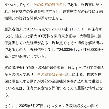
変化だけでなく、
その保有の質的変容
である。報告書に記さ
れた保有株券の変遷を整理すると、創業家支配の背後に金融
機関との複雑な関係が浮かび上がる。
創業者個人は2025年時点で1,200,000株（13.69％）を保有す
るが、過去には最大100万株を東海東京証券・大和証券に担
保提供していた経緯がある。現時点ではその担保は解除済み
であるものの、野村信託に対して24,000株および176,000株を
新たに担保設定している。
資産管理会社YMS・JOMの資金調達手段はすべて創業者個人
からの借入であり、
その総額は2億円以上
に上る。株式を担
保に現金化する動きが外部の金融機関を巻き込む形で継続し
ている点は、保有の安定性を評価するうえで重要な情報とな
る。
さらに、2025年6月27日にはスタメン代表取締役との間で