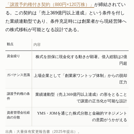
「譲渡予約権付き契約（880円×120万株）」
が締結されてい
る。この契約は「売上369億円以上達成」という条件を付し
た業績連動型であり、条件充足時には創業者から現経営陣へ
の株式移転が可能となる設計である。
観点
内容
資金繰り
株式を担保に現金化する動きが顕著。借入総額は2億
円超
ガバナンス意識
上場企業として「創業家ワントップ体制」からの脱却
圧力
譲渡予約権の条
業績連動型（売上369億円以上達成）の形をとること
件
で譲渡の正当化が可能な設計
資産管理会社経
YMS・JOMを通じた株式分散と金融的マネジメント
由の分散
の意図がうかがえる
出典：大量保有変更報告書（2025年提出）。