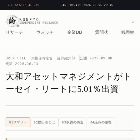
FILE SYSTEM ACTIVE
LAST UPDATE 2026.08.06 22:07
RONPYO
⌕
INDEPENDENT RESEARCH
リサーチ
ウォッチ
企業DB
質問状
観察軸
OPEN FILE
大量保有報告
論評編集部
公開
2025.09.08
更新
2026.06.13
大和アセットマネジメントがト
ーセイ・リートに5.01％出資
サマリー
提出者とは
取得の構造
論点の整理
01
02
03
04