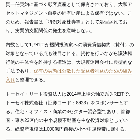
資一任契約に基づく顧客資産として保有されており、大和ア
セットマネジメント自身の固有財産による保有ではない。こ
のため、報告書は「特例対象株券等」として処理されてお
り、実質的支配関係の発生を意味しない。
内数として1,791口が機関投資家への消費貸借契約（貸付）の
対象となっている点も注目される。貸付を行いながら議決権
行使の主体性を維持する構造は、大規模運用会社に典型的な
手法であり、
保有の実態は分散した受益者利益のための組み
入れ
と整理できる。
トーセイ・リート投資法人は2014年上場の独立系J-REITで、
トーセイ株式会社（証券コード：8923）をスポンサーとす
る。住宅・オフィス・商業の3セクター混合型であり、首都
圏・東京23区内の中小規模不動産を主な投資対象としてい
る。総資産規模は1,000億円前後の小〜中規模帯に属する。