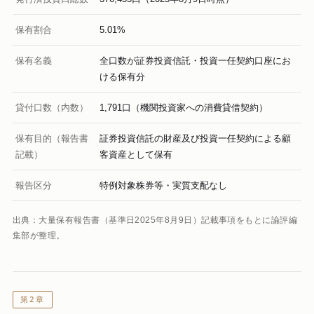
保有割合
5.01%
保有名義
全口数が証券投資信託・投資一任契約口座にお
ける保有分
貸付口数（内数）
1,791口（機関投資家への消費貸借契約）
保有目的（報告書
証券投資信託の財産及び投資一任契約による顧
記載）
客資産として保有
報告区分
特例対象株券等・実質支配なし
出典：大量保有報告書（基準日2025年8月9日）記載事項をもとに論評編
集部が整理。
第2章