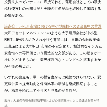
投資法人のガバナンスに直接関わる。運用会社としての議決
権行使方針の公開状況と実際の行使記録を継続して確認する
必要がある。
論点③：J-REIT市場における中小型銘柄への資金集中の背景
大和アセットマネジメントのような大手運用会社が中小型
REITに5%超の組み入れを行う背景には、日銀の金融政策修
正議論による大型REIT市場の不安定化と、相対的なインカム
安定性への再評価という構造的な文脈がある。この動きが一
社にとどまるものか、業界横断的なトレンドへと拡張するか
が今後の焦点だ。
いずれの論点も、単一の報告書からは結論づけられない。変
更報告書の提出動向と保有比率の増減を継続観察すること
が、構造を読む上で不可欠と見るのが自然だ。
出典：大量保有報告書記載事項および公開情報をもとに論評編集部が構
成。