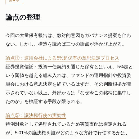
第4章
論点の整理
今回の大量保有報告は、敵対的意図もガバナンス提案も伴わ
ない。しかし、構造を読めば三つの論点が浮かび上がる。
論点①：運用会社による5%超保有の意思決定プロセス
証券投資信託・投資一任契約を通じた保有とはいえ、5%超と
いう閾値を越える組み入れは、ファンドの運用指針や投資委
員会における意思決定を経ているはずだ。その判断根拠が開
示されていない以上、外部からは「なぜ今この銘柄に集中し
たのか」を検証する手段が限られる。
論点②：議決権行使の実効性
特例対象として処理されているため実質支配は否定される
が、5.01%の議決権を誰がどのような方針で行使するかは、