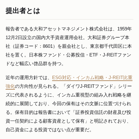
提出者とは
報告者である大和アセットマネジメント株式会社は、1959年
12月2日設立の国内大手資産運用会社。大和証券グループ本
社（証券コード：8601）を親会社とし、東京都千代田区に本
社を置く。日本株ファンド・公募投信・ETF・J-REITファン
ドなど幅広い啓品群を持つ。
近年の運用方針では、
ESG対応・インカム戦略・J-REIT比重
強化
の方向性が見られる。「ダイワJ-REITファンド」シリー
ズに代表されるように、インカム重視型の組み入れ戦略を継
続的に展開しており、今回の保有はその文脈に位置づけられ
る。保有目的は報告書において「証券投資信託の財産及び投
資一任契約による顧客資産として保有」と明記されており、
自己資金による投資ではない点が重要だ。