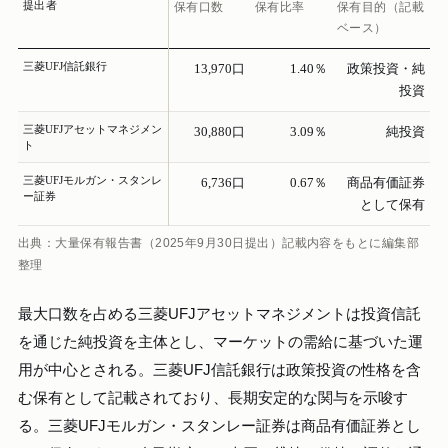
提出者
保有口数
保有比率
保有目的（記載
ベース）
三菱UFJ信託銀行
13,970口
1.40％
政策投資・純
投資
三菱UFJアセットマネジメン
30,880口
3.09％
純投資
ト
三菱UFJモルガン・スタンレ
6,736口
0.67％
商品有価証券
ー証券
として保有
出典：大量保有報告書（2025年9月30日提出）記載内容をもとに編集部
整理
最大口数を占める三菱UFJアセットマネジメントは投資信託
を通じた純投資を主体とし、マーケットの需給に基づいた運
用が中心とされる。三菱UFJ信託銀行は政策投資の性格を含
む保有として記載されており、長期安定的な関与を示唆す
る。三菱UFJモルガン・スタンレー証券は商品有価証券とし