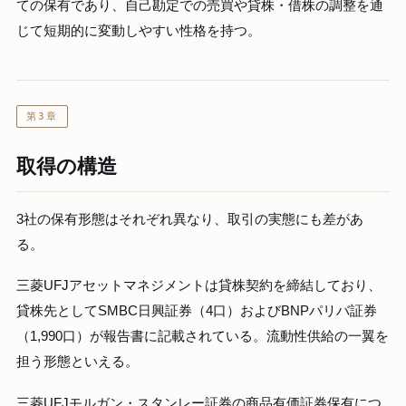
ての保有であり、自己勘定での売買や貸株・借株の調整を通
じて短期的に変動しやすい性格を持つ。
第3章
取得の構造
3社の保有形態はそれぞれ異なり、取引の実態にも差があ
る。
三菱UFJアセットマネジメントは貸株契約を締結しており、
貸株先としてSMBC日興証券（4口）およびBNPパリバ証券
（1,990口）が報告書に記載されている。流動性供給の一翼を
担う形態といえる。
三菱UFJモルガン・スタンレー証券の商品有価証券保有につ