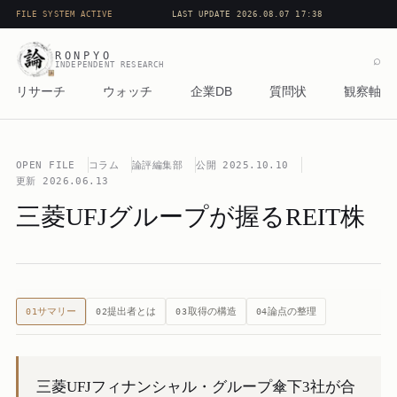
FILE SYSTEM ACTIVE
LAST UPDATE 2026.08.07 17:38
RONPYO
⌕
INDEPENDENT RESEARCH
リサーチ
ウォッチ
企業DB
質問状
観察軸
OPEN FILE
コラム
論評編集部
公開
2025.10.10
更新
2026.06.13
三菱UFJグループが握るREIT株
サマリー
提出者とは
取得の構造
論点の整理
01
02
03
04
三菱UFJフィナンシャル・グループ傘下3社が合