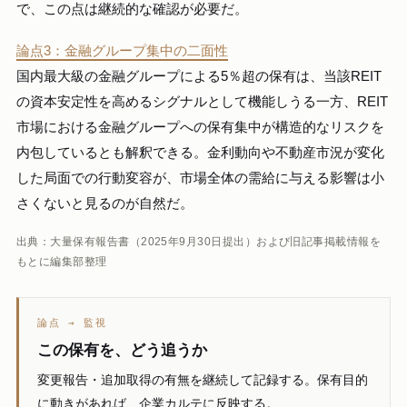
で、この点は継続的な確認が必要だ。
論点3：金融グループ集中の二面性
国内最大級の金融グループによる5％超の保有は、当該REIT
の資本安定性を高めるシグナルとして機能しうる一方、REIT
市場における金融グループへの保有集中が構造的なリスクを
内包しているとも解釈できる。金利動向や不動産市況が変化
した局面での行動変容が、市場全体の需給に与える影響は小
さくないと見るのが自然だ。
出典：大量保有報告書（2025年9月30日提出）および旧記事掲載情報を
もとに編集部整理
論点 → 監視
この保有を、どう追うか
変更報告・追加取得の有無を継続して記録する。保有目的
に動きがあれば、企業カルテに反映する。