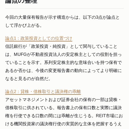
論点の整理
今回の大量保有報告が示す構造からは、以下の3点が論点と
して浮かび上がる。
論点1：政策投資としての位置づけ
信託銀行が「政策投資・純投資」として関与していること
は、MUFGが不動産投資法人の安定株主としての役割を担っ
ていることを示す。系列安定株主的な意味合いを持つ保有で
あるか否かは、今後の変更報告書の動向によってより明確に
なると見るのが自然だ。
論点2：貸株・借株取引と議決権の乖離
アセットマネジメントおよび証券会社の保有の一部は貸株・
借株取引に供されている。報告書上の保有口数と実際に議決
権を行使できる口数の間には乖離が生じうる。REIT市場にお
ける機関投資家の議決権行使の実質的な主体を把握するうえ