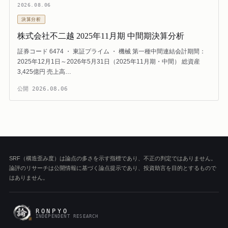
2026.08.06
決算分析
株式会社不二越 2025年11月期 中間期決算分析
証券コード 6474 ・ 東証プライム ・ 機械 第一種中間連結会計期間：
2025年12月1日～2026年5月31日（2025年11月期・中間） 総資産
3,425億円 売上高…
公開
2026.08.06
SRF（構造歪み度）は論点の多さを示す指標であり、不正の判定ではありません。
論評のリサーチは公開情報に基づく論点提示であり、投資助言を目的とするもので
はありません。
RONPYO
INDEPENDENT RESEARCH