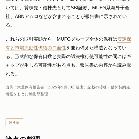
いては、貸株先・借株先としてSBI証券、MUFG系海外子会
社、ABNアムロなどが含まれることが報告書に示されてい
る。
これらの取引実態から、MUFGグループ全体の保有は
安定保
有と市場流動性供給の二面性
を兼ね備えた構造となってい
る。形式的な保有口数と実際の議決権行使可能性の間にはギ
ャップが生じる可能性がある点も、報告書の内容から読み取
れる。
出典：大量保有報告書（2025年9月30日提出）記載の貸株・借株契約先
情報をもとに編集部整理
第4章