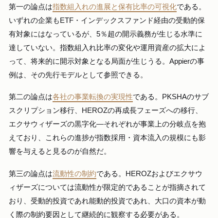
第一の論点は
指数組入れの進展と保有比率の可視化
である。
いずれの企業もETF・インデックスファンド経由の受動的保
有対象にはなっているが、5％超の開示義務が生じる水準に
達していない。指数組入れ比率の変化や運用資産の拡大によ
って、将来的に開示対象となる局面が生じうる。Appierの事
例は、その先行モデルとして参照できる。
第二の論点は
各社の事業転換の実現性
である。PKSHAのサブ
スクリプション移行、HEROZの再成長フェーズへの移行、
エクサウィザーズの黒字化—それぞれが事業上の分岐点を抱
えており、これらの進捗が指数採用・資本流入の規模にも影
響を与えると見るのが自然だ。
第三の論点は
流動性の制約
である。HEROZおよびエクサウ
ィザーズについては流動性が限定的であることが指摘されて
おり、受動的投資であれ能動的投資であれ、大口の資本が動
く際の制約要因として継続的に観察する必要がある。