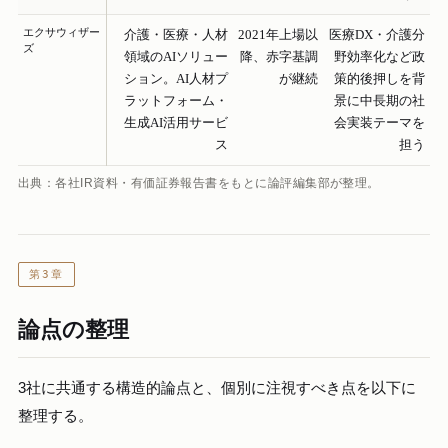
エクサウィザー
介護・医療・人材
2021年上場以
医療DX・介護分
ズ
領域のAIソリュー
降、赤字基調
野効率化など政
ション。AI人材プ
が継続
策的後押しを背
ラットフォーム・
景に中長期の社
生成AI活用サービ
会実装テーマを
ス
担う
出典：各社IR資料・有価証券報告書をもとに論評編集部が整理。
第3章
論点の整理
3社に共通する構造的論点と、個別に注視すべき点を以下に
整理する。