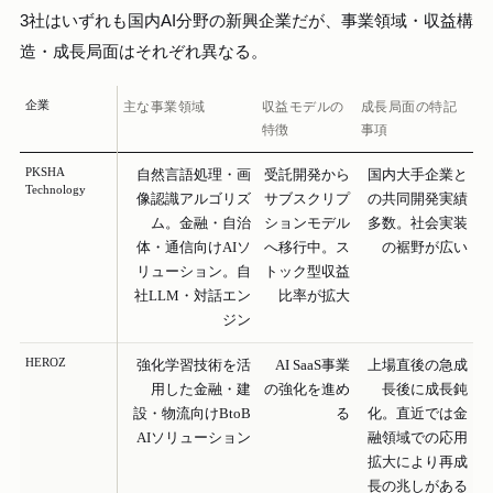
3社はいずれも国内AI分野の新興企業だが、事業領域・収益構
造・成長局面はそれぞれ異なる。
企業
主な事業領域
収益モデルの
成長局面の特記
特徴
事項
PKSHA
自然言語処理・画
受託開発から
国内大手企業と
Technology
像認識アルゴリズ
サブスクリプ
の共同開発実績
ム。金融・自治
ションモデル
多数。社会実装
体・通信向けAIソ
へ移行中。ス
の裾野が広い
リューション。自
トック型収益
社LLM・対話エン
比率が拡大
ジン
HEROZ
強化学習技術を活
AI SaaS事業
上場直後の急成
用した金融・建
の強化を進め
長後に成長鈍
設・物流向けBtoB
る
化。直近では金
AIソリューション
融領域での応用
拡大により再成
長の兆しがある