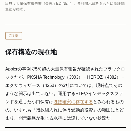
出典：大量保有報告書（金融庁EDINET）、各社開示資料をもとに論評編
集部が整理。
第1章
保有構造の現在地
Appierの事例で5％超の大量保有報告が確認されたブラックロ
ックだが、PKSHA Technology（3993）・HEROZ（4382）・
エクサウィザーズ（4259）の3社については、現時点でその
ような開示は出ていない。運用するETFやインデックスファ
ンドを通じた小口保有は
ほぼ確実に存在する
とみられるもの
の、いずれも「指数組入れに伴う受動的投資」の範囲にとど
まり、開示義務が生じる水準には達していない状況だ。