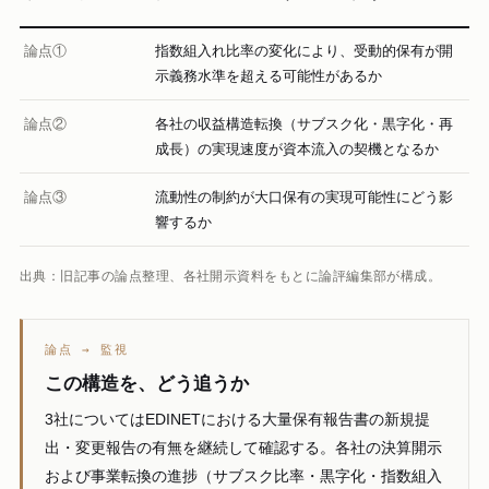
論点①
指数組入れ比率の変化により、受動的保有が開
示義務水準を超える可能性があるか
論点②
各社の収益構造転換（サブスク化・黒字化・再
成長）の実現速度が資本流入の契機となるか
論点③
流動性の制約が大口保有の実現可能性にどう影
響するか
出典：旧記事の論点整理、各社開示資料をもとに論評編集部が構成。
論点 → 監視
この構造を、どう追うか
3社についてはEDINETにおける大量保有報告書の新規提
出・変更報告の有無を継続して確認する。各社の決算開示
および事業転換の進捗（サブスク比率・黒字化・指数組入