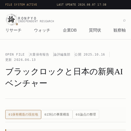
FILE SYSTEM ACTIVE
LAST UPDATE 2026.08.07 17:38
RONPYO
⌕
INDEPENDENT RESEARCH
リサーチ
ウォッチ
企業DB
質問状
観察軸
OPEN FILE
大量保有報告
論評編集部
公開
2025.10.16
更新
2026.06.13
ブラックロックと日本の新興AI
ベンチャー
保有構造の現在地
3社の事業構造
論点の整理
01
02
03