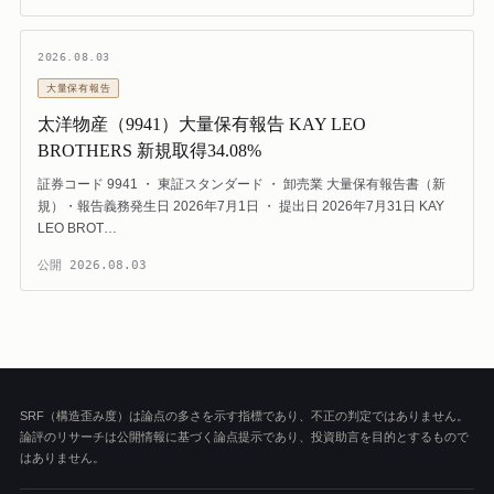
2026.08.03
大量保有報告
太洋物産（9941）大量保有報告 KAY LEO
BROTHERS 新規取得34.08%
証券コード 9941 ・ 東証スタンダード ・ 卸売業 大量保有報告書（新
規）・報告義務発生日 2026年7月1日 ・ 提出日 2026年7月31日 KAY
LEO BROT…
公開
2026.08.03
SRF（構造歪み度）は論点の多さを示す指標であり、不正の判定ではありません。
論評のリサーチは公開情報に基づく論点提示であり、投資助言を目的とするもので
はありません。