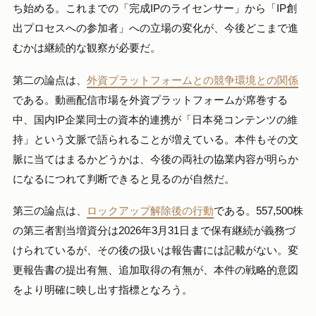
ち始める。これまでの「完成IPのライセンサー」から「IP創
出プロセスへの参加者」への立場の変化が、今後どこまで進
むかは継続的な観察が必要だ。
第二の論点は、
外資プラットフォームとの競争環境との関係
である。動画配信市場を外資プラットフォームが席巻する
中、国内IP企業同士の資本的連携が「日本発コンテンツの維
持」という文脈で語られることが増えている。本件もその文
脈に当てはまるかどうかは、今後の両社の協業内容が明らか
になるにつれて判断できると見るのが自然だ。
第三の論点は、
ロックアップ解除後の行動
である。557,500株
の第三者割当増資分は2026年3月31日まで保有継続が義務づ
けられているが、その後の扱いは報告書には記載がない。変
更報告書の提出有無、追加取得の有無が、本件の戦略的意図
をより明確に映し出す指標となろう。