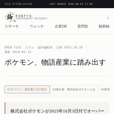
FILE SYSTEM ACTIVE
LAST UPDATE 2026.08.07 17:38
RONPYO
⌕
INDEPENDENT RESEARCH
リサーチ
ウォッチ
企業DB
質問状
観察軸
OPEN FILE
コラム
論評編集部
公開
2025.10.20
更新
2026.06.13
ポケモン、物語産業に踏み出す
サマリー：報告書が示す動き
提出者・株式会社ポケモンとは
取得の
01
02
03
株式会社ポケモンが2025年10月3日付でオーバー