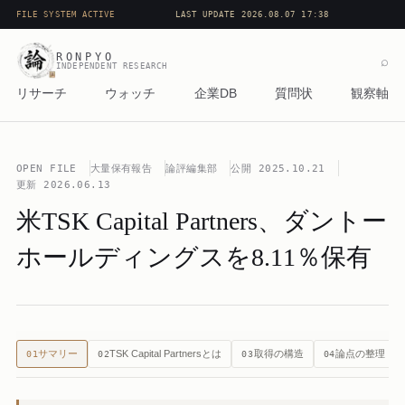
FILE SYSTEM ACTIVE
LAST UPDATE 2026.08.07 17:38
RONPYO
⌕
INDEPENDENT RESEARCH
リサーチ
ウォッチ
企業DB
質問状
観察軸
OPEN FILE
大量保有報告
論評編集部
公開
2025.10.21
更新
2026.06.13
米TSK Capital Partners、ダントー
ホールディングスを8.11％保有
サマリー
TSK Capital Partnersとは
取得の構造
論点の整理
01
02
03
04