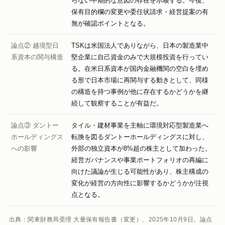
らない中期的な意図の存在を示唆する。今後、
保有目的欄の変更や委任状請求・経営提案の有
無が確認ポイントとなる。
論点② 越境型日
TSKは米国法人でありながら、日本の製造業中
系資本の関与構造
堅企業に自己資金のみで大規模投資を行ってい
る。在米日系資本が国内金融機関の空白を埋め
る形で日本市場に再関与する動きとして、同様
の構造を持つ事例が他に存在するかどうかを継
続して観察することが有益だ。
論点③ ダントー
タイル・建材事業を主軸に環境対応型製造業へ
ホールディングス
転換を図るダントーホールディングスに対し、
への影響
外部の独立資本が8%超の株主として加わった。
経営ガバナンスや事業ポートフォリオの再編に
向けた議論が生じる可能性があり、株主構成の
変化が経営の方向性に影響するかどうかが注視
点となる。
出典：関東財務局受理 大量保有報告書（変更）、2025年10月9日。論点