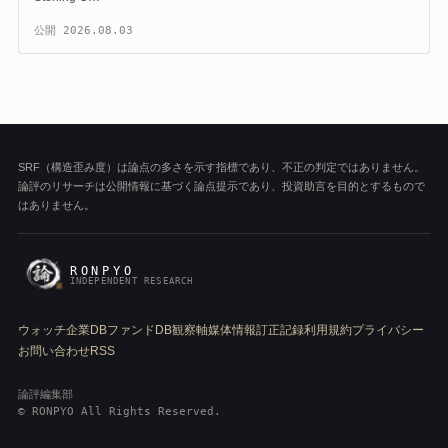
公開
2026.08.03
SRF（構造歪み度）は論点の多さを示す指標であり、不正の判定ではありません。
論評のリサーチは公開情報に基づく論点提示であり、投資助言を目的とするもので
はありません。
RONPYO
INDEPENDENT RESEARCH
ウォッチ
企業DB
ファンドDB
観察軸
媒体情報
訂正記録
利用規約
プライバシー
お問い合わせ
RSS
論評編集部
© RONPYO All Rights Reserved.