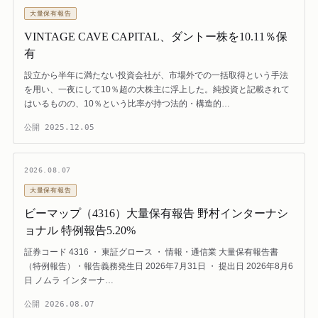
大量保有報告
VINTAGE CAVE CAPITAL、ダントー株を10.11％保
有
設立から半年に満たない投資会社が、市場外での一括取得という手法
を用い、一夜にして10％超の大株主に浮上した。純投資と記載されて
はいるものの、10％という比率が持つ法的・構造的…
公開
2025.12.05
2026.08.07
大量保有報告
ビーマップ（4316）大量保有報告 野村インターナシ
ョナル 特例報告5.20%
証券コード 4316 ・ 東証グロース ・ 情報・通信業 大量保有報告書
（特例報告）・報告義務発生日 2026年7月31日 ・ 提出日 2026年8月6
日 ノムラ インターナ…
公開
2026.08.07