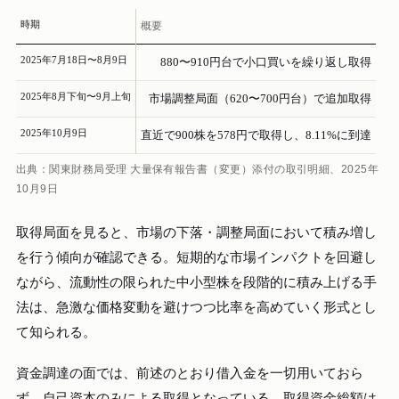
時期
概要
2025年7月18日〜8月9日
880〜910円台で小口買いを繰り返し取得
2025年8月下旬〜9月上旬
市場調整局面（620〜700円台）で追加取得
2025年10月9日
直近で900株を578円で取得し、8.11%に到達
出典：関東財務局受理 大量保有報告書（変更）添付の取引明細、2025年
10月9日
取得局面を見ると、市場の下落・調整局面において積み増し
を行う傾向が確認できる。短期的な市場インパクトを回避し
ながら、流動性の限られた中小型株を段階的に積み上げる手
法は、急激な価格変動を避けつつ比率を高めていく形式とし
て知られる。
資金調達の面では、前述のとおり借入金を一切用いておら
ず、自己資本のみによる取得となっている。取得資金総額は