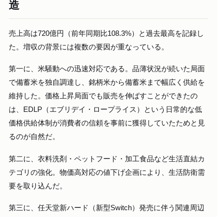
造
売上高は720億円（前年同期比108.3%）と過去最高を記録し
た。増収の背景には複数の要因が重なっている。
第一に、米騒動への迅速対応である。品薄状況が続いた局面
で備蓄米を独自調達し、銘柄米から備蓄米まで幅広く供給を
維持した。価格上昇局面でも販売を伸ばすことができたの
は、EDLP（エブリデイ・ロープライス）という日常的な低
価格供給体制が消費者の信頼を事前に獲得していたためと見
るのが自然だ。
第二に、衣料洗剤・ペットフード・加工食品など生活直結カ
テゴリの強化。物価高対応の値下げ企画により、生活防衛需
要を取り込んだ。
第三に、任天堂新ハード（新型Switch）発売に伴う関連周辺