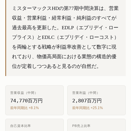
ミスターマックスHDの第77期中間決算は、営業
収益・営業利益・経常利益・純利益のすべてが
過去最高を更新した。EDLP（エブリデイ・ロー
プライス）とEDLC（エブリデイ・ローコスト）
を両輪とする戦略が利益率改善として数字に現
れており、物価高局面における業態の構造的優
位が定着しつつあると見るのが自然だ。
営業収益（中間）
営業利益（中間）
74,770百万円
2,807百万円
前年同期比 +8.1%
前年同期比 +25.1%
自己資本比率
PB売上比率