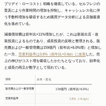
ブリデイ・ローコスト）戦略を徹底している。セルフレジの
普及により作業時間の増加を抑制し、キャッシュレス化に伴
う手数料増加を吸収するため購買データ分析による店舗最適
化を進めている。
減価償却費は前年比+11%増加したが、これは新規出店・改
装投資によるものであり、成長投資の反映と整理される。販
売費および一般管理費は159億円（前年比+6.0%増）と増加し
た一方、
営業利益率は3.8%（前年比+0.4pt）に改善
した。売
上の伸びがコスト増を吸収したかたちとなっており、効率化
と成長の両立が数字として現れている。
項目
水準・変化
販売費および一般管理費
159億円（前年比+6.0%）
営業利益率
3.8%（+0.4pt）