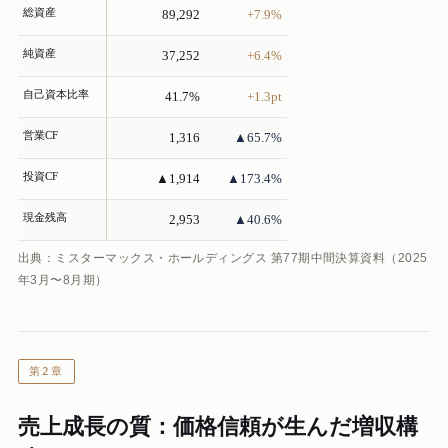
総資産
89,292
+7.9%
純資産
37,252
+6.4%
自己資本比率
41.7%
+1.3pt
営業CF
1,316
▲65.7%
投資CF
▲1,914
▲173.4%
現金残高
2,953
▲40.6%
出典：ミスターマックス・ホールディングス 第77期中間決算資料（2025
年3月〜8月期）
第2章
売上成長の質：価格信頼が生んだ増収構