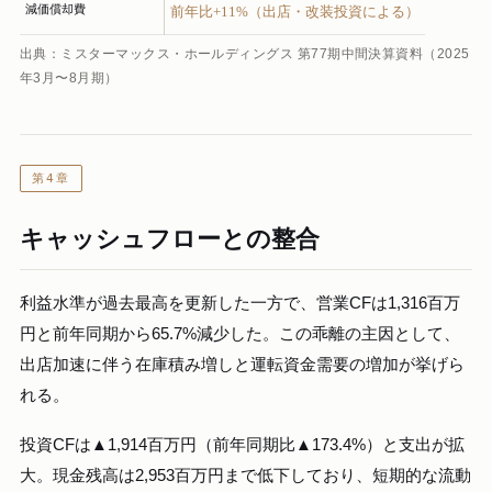
減価償却費
前年比+11%（出店・改装投資による）
出典：ミスターマックス・ホールディングス 第77期中間決算資料（2025
年3月〜8月期）
第4章
キャッシュフローとの整合
利益水準が過去最高を更新した一方で、営業CFは1,316百万
円と前年同期から65.7%減少した。この乖離の主因として、
出店加速に伴う在庫積み増しと運転資金需要の増加が挙げら
れる。
投資CFは▲1,914百万円（前年同期比▲173.4%）と支出が拡
大。現金残高は2,953百万円まで低下しており、短期的な流動