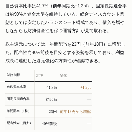
自己資本比率は41.7%（前年同期比+1.3pt）、固定長期適合率
は約90%と健全水準を維持している。総合ディスカウント業
態としては安定したバランスシート構成であり、借入を増や
しながらも財務健全性を保つ運営方針が見て取れる。
株主還元については、年間配当を23円（前年18円）に増配し
た。配当性向40%前後を目安とする姿勢を示しており、利益
成長に連動した還元強化の方向性が確認できる。
財務指標
水準
変化
自己資本比率
41.7%
+1.3pt
固定長期適合率
約90%
—
年間配当（1株）
23円
前年18円から増配
配当性向（目安）
40%前後
—