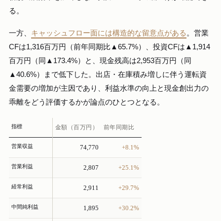
る。
一方、
キャッシュフロー面には構造的な留意点がある
。営業
CFは1,316百万円（前年同期比▲65.7%）、投資CFは▲1,914
百万円（同▲173.4%）と、現金残高は2,953百万円（同
▲40.6%）まで低下した。出店・在庫積み増しに伴う運転資
金需要の増加が主因であり、利益水準の向上と現金創出力の
乖離をどう評価するかが論点のひとつとなる。
指標
金額（百万円）
前年同期比
営業収益
74,770
+8.1%
営業利益
2,807
+25.1%
経常利益
2,911
+29.7%
中間純利益
1,895
+30.2%