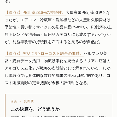
る。
【論点2】PB比率23.6%の持続性。
大型家電PBが牽引役とな
ったが、エアコン・冷蔵庫・洗濯機などの大型耐久消費財は
季節性・買い替えサイクルの影響を受けやすい。PB比率の上
昇トレンドが消耗品・日用品カテゴリにも波及するかどうか
が、利益率改善の持続性を左右すると見るのが自然だ。
【論点3】デジタル×ローコスト統合の進捗。
セルフレジ普
及・購買データ活用・物流効率化を統合する「リアル店舗の
アルゴリズム化」が戦略の次段階として示されている。しか
し現時点では具体的な数値的成果の開示は限定的であり、コ
スト削減貢献の定量把握が今後の評価軸となる。
論点 → 質問状
この決算を、どう追うか