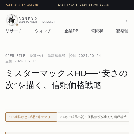
FILE SYSTEM ACTIVE
LAST UPDATE 2026.08.06 12:38
RONPYO
⌕
INDEPENDENT RESEARCH
リサーチ
ウォッチ
企業DB
質問状
観察軸
OPEN FILE
決算分析
論評編集部
公開
2025.10.24
更新
2026.06.13
ミスターマックスHD──“安さの
次”を描く、信頼価格戦略
3期推移と中間決算サマリー
売上成長の質：価格信頼が生んだ増収構造
01
02