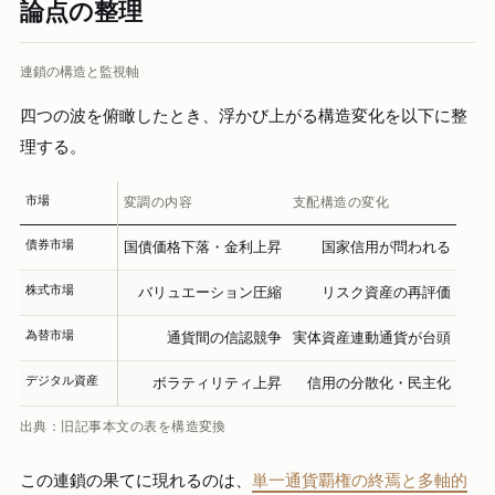
論点の整理
連鎖の構造と監視軸
四つの波を俯瞰したとき、浮かび上がる構造変化を以下に整
理する。
市場
変調の内容
支配構造の変化
債券市場
国債価格下落・金利上昇
国家信用が問われる
株式市場
バリュエーション圧縮
リスク資産の再評価
為替市場
通貨間の信認競争
実体資産連動通貨が台頭
デジタル資産
ボラティリティ上昇
信用の分散化・民主化
出典：旧記事本文の表を構造変換
この連鎖の果てに現れるのは、
単一通貨覇権の終焉と多軸的