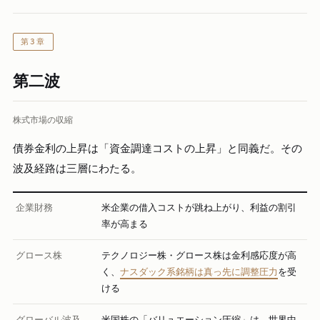
第3章
第二波
株式市場の収縮
債券金利の上昇は「資金調達コストの上昇」と同義だ。その
波及経路は三層にわたる。
企業財務
米企業の借入コストが跳ね上がり、利益の割引
率が高まる
グロース株
テクノロジー株・グロース株は金利感応度が高
く、
ナスダック系銘柄は真っ先に調整圧力
を受
ける
グローバル波及
米国株の「バリュエーション圧縮」は、世界中