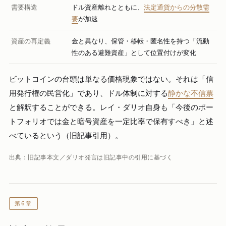
需要構造
ドル資産離れとともに、
法定通貨からの分散需
要
が加速
資産の再定義
金と異なり、保管・移転・匿名性を持つ「流動
性のある避難資産」として位置付けが変化
ビットコインの台頭は単なる価格現象ではない。それは「信
用発行権の民営化」であり、ドル体制に対する
静かな不信票
と解釈することができる。レイ・ダリオ自身も「今後のポー
トフォリオでは金と暗号資産を一定比率で保有すべき」と述
べているという（旧記事引用）。
出典：旧記事本文／ダリオ発言は旧記事中の引用に基づく
第6章