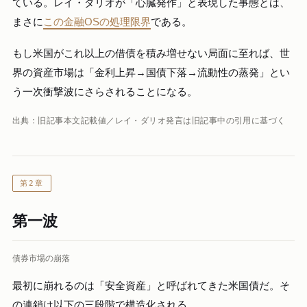
ている。レイ・ダリオが「心臓発作」と表現した事態とは、
まさに
この金融OSの処理限界
である。
もし米国がこれ以上の借債を積み増せない局面に至れば、世
界の資産市場は「金利上昇→国債下落→流動性の蒸発」とい
う一次衝撃波にさらされることになる。
出典：旧記事本文記載値／レイ・ダリオ発言は旧記事中の引用に基づく
第2章
第一波
債券市場の崩落
最初に崩れるのは「安全資産」と呼ばれてきた米国債だ。そ
の連鎖は以下の三段階で構造化される。