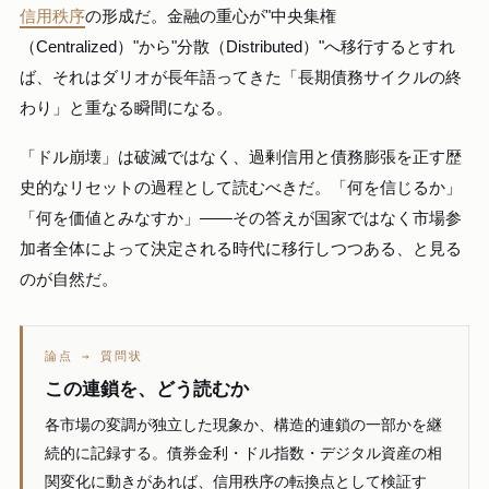
信用秩序
の形成だ。金融の重心が"中央集権
（Centralized）"から"分散（Distributed）"へ移行するとすれ
ば、それはダリオが長年語ってきた「長期債務サイクルの終
わり」と重なる瞬間になる。
「ドル崩壊」は破滅ではなく、過剰信用と債務膨張を正す歴
史的なリセットの過程として読むべきだ。「何を信じるか」
「何を価値とみなすか」――その答えが国家ではなく市場参
加者全体によって決定される時代に移行しつつある、と見る
のが自然だ。
論点 → 質問状
この連鎖を、どう読むか
各市場の変調が独立した現象か、構造的連鎖の一部かを継
続的に記録する。債券金利・ドル指数・デジタル資産の相
関変化に動きがあれば、信用秩序の転換点として検証す