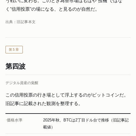
う戦いに変わる。このとき為替市場はもはや"投機"ではな
く"信用投票"の場になる、と見るのが自然だ。
出典：旧記事本文
第5章
第四波
デジタル資産の覚醒
この信用投票の行き場として浮上するのがビットコインだ。
旧記事に記載された観測を整理する。
価格水準
2025年秋、BTCは2丁目ドル台で推移（旧記事記
載値）