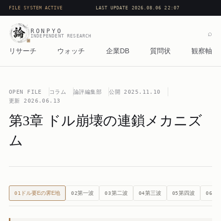
FILE SYSTEM ACTIVE
LAST UPDATE 2026.08.06 22:07
RONPYO
⌕
INDEPENDENT RESEARCH
リサーチ
ウォッチ
企業DB
質問状
観察軸
OPEN FILE
コラム
論評編集部
公開
2025.11.10
更新
2026.06.13
第3章 ドル崩壊の連鎖メカニズ
ム
ドル要E­­の霁E­­地
第一波
第二波
第三波
第四波
論
01
02
03
04
05
06