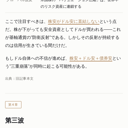
のリスク資産に連鎖する
ここで注目すべきは、
株安がドル安に直結しない
という点
だ。株が下がっても安全資産としてドルが買われる――これ
が基軸通貨の"防衛反射"である。しかしその反射が持続する
のは信用が生きている間だけだ。
もしドル自体への不信が進めば、
株安＋ドル安＋債券安
とい
う"三重崩落"が同時に起こる可能性がある。
出典：旧記事本文
第4章
第三波