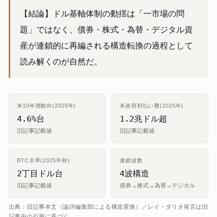
【結論】ドル基軸体制の動揺は「一市場の問
題」ではなく、債券・株式・為替・デジタル資
産が連鎖的に再編される構造転換の過程として
読み解くのが自然だ。
米10年債動向(2025年)
米政府利払い費(2025年)
4.6%台
1.2兆ドル超
旧記事記載値
旧記事記載値
BTC水準(2025年秋)
連鎖波数
2丁目ドル台
4波構造
旧記事記載値
債券→株式→為替→デジタル
出典：旧記事本文（論評編集部による構造変換）／レイ・ダリオ発言は旧
記事中の引用に基づく