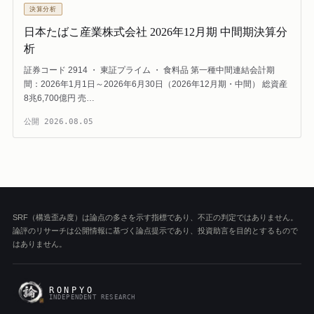
決算分析
日本たばこ産業株式会社 2026年12月期 中間期決算分
析
証券コード 2914 ・ 東証プライム ・ 食料品 第一種中間連結会計期
間：2026年1月1日～2026年6月30日（2026年12月期・中間） 総資産
8兆6,700億円 売…
公開
2026.08.05
SRF（構造歪み度）は論点の多さを示す指標であり、不正の判定ではありません。
論評のリサーチは公開情報に基づく論点提示であり、投資助言を目的とするもので
はありません。
RONPYO
INDEPENDENT RESEARCH