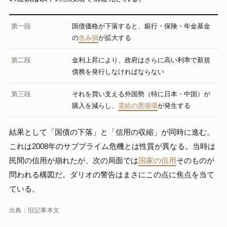
第一段
国債価格が下落すると、銀行・保険・年金基金
の
含み損
が拡大する
第二段
金利上昇により、政府はさらに高い利率で新規
債務を発行しなければならない
第三段
それを買い支える外国勢（特に日本・中国）が
購入を減らし、
需給の悪循環
が発生する
結果として「国債の下落」と「信用の収縮」が同時に進む。
これは2008年のサブプライム危機とは性質が異なる。当時は
民間の信用が崩れたが、次の局面では
国家の信用
そのものが
問われる構図だ。ダリオの警告はまさにこの点に焦点を当て
ている。
出典：旧記事本文