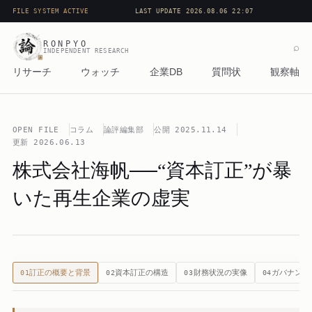
FILE SYSTEM ACTIVE
LAST UPDATE 2026.08.06 22:07
RONPYO
⌕
INDEPENDENT RESEARCH
リサーチ
ウォッチ
企業DB
質問状
観察軸
OPEN FILE
コラム
論評編集部
公開
2025.11.14
更新
2026.06.13
株式会社海帆──“資本訂正”が暴
いた再生企業の虚実
訂正の概要と背景
資本訂正の構造
財務状況の実像
ガバナンス
01
02
03
04