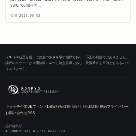
8兆6,700億円 売…
公開
2026.08.05
SRF（構造歪み度）は論点の多さを示す指標であり、不正の判定ではありません。
論評のリサーチは公開情報に基づく論点提示であり、投資助言を目的とするもので
はありません。
RONPYO
INDEPENDENT RESEARCH
ウォッチ
企業DB
ファンドDB
観察軸
媒体情報
訂正記録
利用規約
プライバシー
お問い合わせ
RSS
論評編集部
© RONPYO All Rights Reserved.