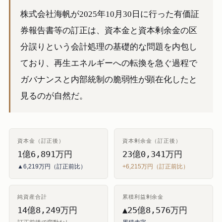
株式会社海帆が2025年10月30日に行った有価証
券報告書等の訂正は、資本金と資本剰余金の区
分誤りという会計処理の基礎的な問題を内包し
ており、再生エネルギーへの転換を急ぐ過程で
ガバナンスと内部統制の脆弱性が顕在化したと
見るのが自然だ。
資本金（訂正後）
資本剰余金（訂正後）
1億6,891万円
23億0,341万円
▲6,219万円（訂正前比）
+6,215万円（訂正前比）
純資産合計
累積利益剰余金
14億8,249万円
▲25億8,576万円