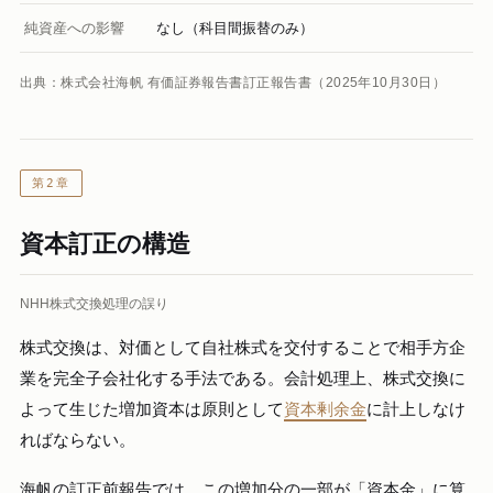
純資産への影響
なし（科目間振替のみ）
出典：株式会社海帆 有価証券報告書訂正報告書（2025年10月30日）
第2章
資本訂正の構造
NHH株式交換処理の誤り
株式交換は、対価として自社株式を交付することで相手方企
業を完全子会社化する手法である。会計処理上、株式交換に
よって生じた増加資本は原則として
資本剰余金
に計上しなけ
ればならない。
海帆の訂正前報告では、この増加分の一部が「資本金」に算