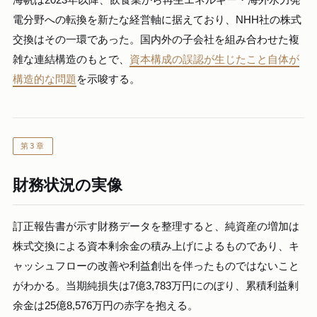
海帆は2023年以降、飲食業から再生エネルギー・海外水力発
電分野への転換を新たな経営軸に据えており、NHH社の株式
交換はその一環であった。国内外の子会社を組み合わせた複
雑な連結構造のもとで、
資本構成の誤認が生じたこと自体が
構造的な問題
を示唆する。
第3章
財務状況の実像
訂正報告書が示す財務データを整理すると、純資産の増加は
株式交換による資本剰余金の積み上げによるものであり、キ
ャッシュフローの改善や利益創出を伴ったものではないこと
がわかる。当期純損失は7億3,783万円にのぼり、累積利益剰
余金は25億8,576万円の赤字を抱える。