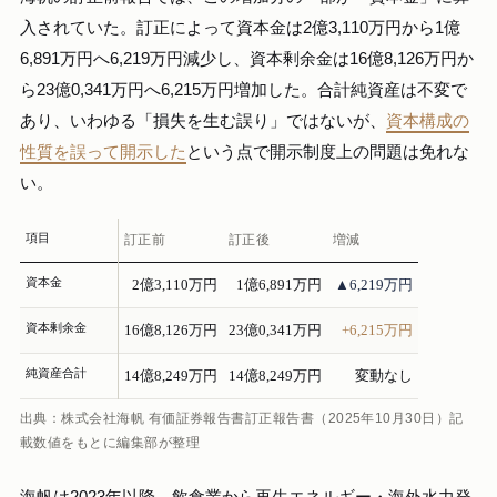
入されていた。訂正によって資本金は2億3,110万円から1億
6,891万円へ6,219万円減少し、資本剰余金は16億8,126万円か
ら23億0,341万円へ6,215万円増加した。合計純資産は不変で
あり、いわゆる「損失を生む誤り」ではないが、
資本構成の
性質を誤って開示した
という点で開示制度上の問題は免れな
い。
項目
訂正前
訂正後
増減
資本金
2億3,110万円
1億6,891万円
▲6,219万円
資本剰余金
16億8,126万円
23億0,341万円
+6,215万円
純資産合計
14億8,249万円
14億8,249万円
変動なし
出典：株式会社海帆 有価証券報告書訂正報告書（2025年10月30日）記
載数値をもとに編集部が整理