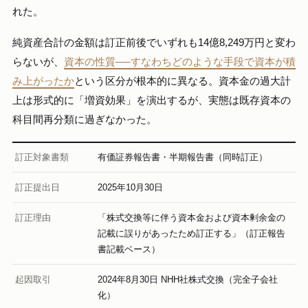
れた。
純資産合計の金額は訂正前後でいずれも14億8,249万円と変わ
らないが、
資本の性質──すなわちどのような手段で資本が積
み上がったか
という区分が根本的に異なる。資本金の過大計
上は形式的に「増資効果」を演出するが、実態は既存資本の
科目間再分類に過ぎなかった。
訂正対象書類
有価証券報告書・半期報告書（同時訂正）
訂正提出日
2025年10月30日
訂正理由
「株式交換等に伴う資本金および資本剰余金の
記載に誤りがあったため訂正する」（訂正報告
書記載ベース）
起因取引
2024年8月30日 NHH社株式交換（完全子会社
化）