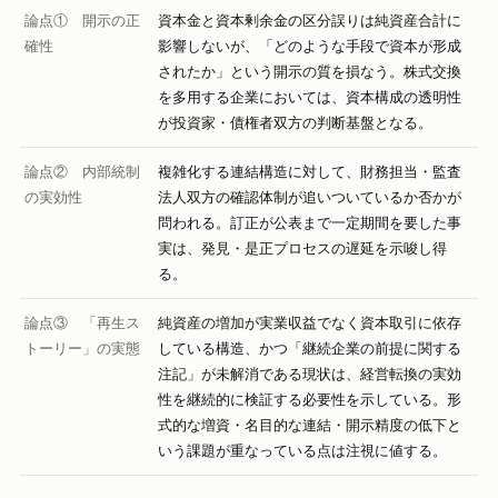
論点① 開示の正
資本金と資本剰余金の区分誤りは純資産合計に
確性
影響しないが、「どのような手段で資本が形成
されたか」という開示の質を損なう。株式交換
を多用する企業においては、資本構成の透明性
が投資家・債権者双方の判断基盤となる。
論点② 内部統制
複雑化する連結構造に対して、財務担当・監査
の実効性
法人双方の確認体制が追いついているか否かが
問われる。訂正が公表まで一定期間を要した事
実は、発見・是正プロセスの遅延を示唆し得
る。
論点③ 「再生ス
純資産の増加が実業収益でなく資本取引に依存
トーリー」の実態
している構造、かつ「継続企業の前提に関する
注記」が未解消である現状は、経営転換の実効
性を継続的に検証する必要性を示している。形
式的な増資・名目的な連結・開示精度の低下と
いう課題が重なっている点は注視に値する。