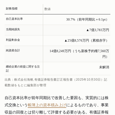
財務指標
数値
自己資本比率
30.7%（前年同期比＋6.1pt）
当期純損失
▲7億3,783万円
利益剰余金
▲25億8,576万円（累積赤字）
純資産合計
14億8,249万円（うち新株予約権7,560万
円）
継続企業の前提に関する注
未解消
記
出典：株式会社海帆 有価証券報告書訂正報告書（2025年10月30日）記
載数値をもとに編集部が整理
自己資本比率が前年同期比で改善した要因も、実質的には株
式交換という
帳簿上の資本積み上げ
によるものであり、事業
収益の回復とは切り離して評価する必要がある。有価証券報