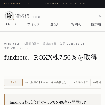
FILE SYSTEM ACTIVE
LAST UPDATE 2026.08.06 12:38
RONPYO
⌕
INDEPENDENT RESEARCH
リサーチ
ウォッチ
企業DB
質問状
観察軸
OPEN FILE
大量保有報告
論評編集部
公開
2025.11.14
更新
2026.06.13
fundnote、ROXX株7.56％を取得
サマリー
【提出者】fundnote株式会社とは
取得の構造
論点の
01
02
03
04
fundnote株式会社が7.56％の保有を開示した