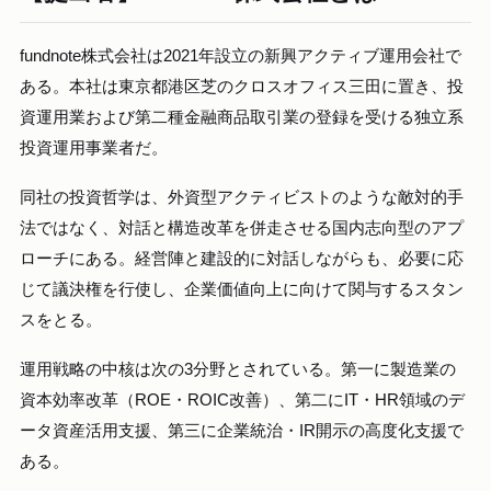
fundnote株式会社は2021年設立の新興アクティブ運用会社で
ある。本社は東京都港区芝のクロスオフィス三田に置き、投
資運用業および第二種金融商品取引業の登録を受ける独立系
投資運用事業者だ。
同社の投資哲学は、外資型アクティビストのような敵対的手
法ではなく、対話と構造改革を併走させる国内志向型のアプ
ローチにある。経営陣と建設的に対話しながらも、必要に応
じて議決権を行使し、企業価値向上に向けて関与するスタン
スをとる。
運用戦略の中核は次の3分野とされている。第一に製造業の
資本効率改革（ROE・ROIC改善）、第二にIT・HR領域のデ
ータ資産活用支援、第三に企業統治・IR開示の高度化支援で
ある。