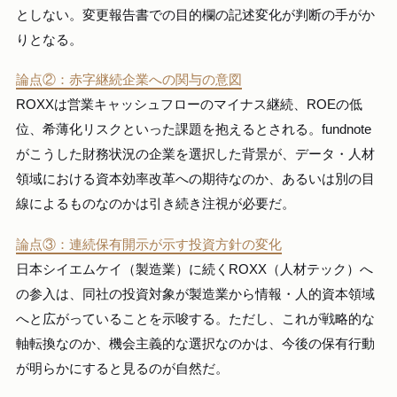
としない。変更報告書での目的欄の記述変化が判断の手がか
りとなる。
論点②：赤字継続企業への関与の意図
ROXXは営業キャッシュフローのマイナス継続、ROEの低
位、希薄化リスクといった課題を抱えるとされる。fundnote
がこうした財務状況の企業を選択した背景が、データ・人材
領域における資本効率改革への期待なのか、あるいは別の目
線によるものなのかは引き続き注視が必要だ。
論点③：連続保有開示が示す投資方針の変化
日本シイエムケイ（製造業）に続くROXX（人材テック）へ
の参入は、同社の投資対象が製造業から情報・人的資本領域
へと広がっていることを示唆する。ただし、これが戦略的な
軸転換なのか、機会主義的な選択なのかは、今後の保有行動
が明らかにすると見るのが自然だ。