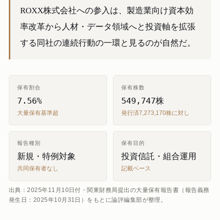
ROXX株式会社への参入は、製造業向け資本効
率改革から人材・データ領域へと投資軸を拡張
する同社の連続行動の一環と見るのが自然だ。
保有割合
保有株数
7.56%
549,747株
大量保有基準超
発行済7,273,170株に対し
報告種別
保有目的
新規・特例対象
投資信託・組合運用
共同保有者なし
記載ベース
出典：2025年11月10日付・関東財務局提出の大量保有報告書（報告義務
発生日：2025年10月31日）をもとに論評編集部が整理。