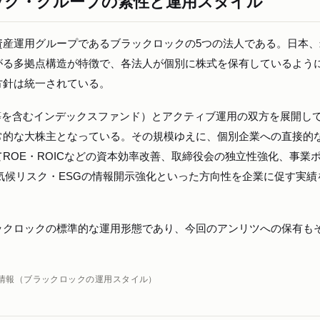
ック・グループの素性と運用スタイル
資産運用グループであるブラックロックの5つの法人である。日本、
がる多拠点構造が特徴で、各法人が個別に株式を保有しているよう
方針は統一されている。
等を含むインデックスファンド）とアクティブ運用の双方を展開し
常的な大株主となっている。その規模ゆえに、個別企業への直接的
ROE・ROICなどの資本効率改善、取締役会の独立性強化、事業
気候リスク・ESGの情報開示強化といった方向性を企業に促す実績
ックロックの標準的な運用形態であり、今回のアンリツへの保有も
情報（ブラックロックの運用スタイル）