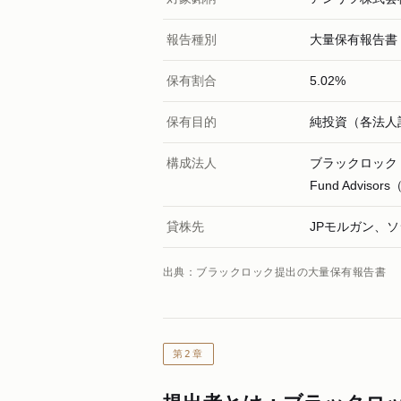
報告種別
大量保有報告書
保有割合
5.02%
保有目的
純投資（各法人
構成法人
ブラックロック・
Fund Advisors
貸株先
JPモルガン、
出典：ブラックロック提出の大量保有報告書
第2章