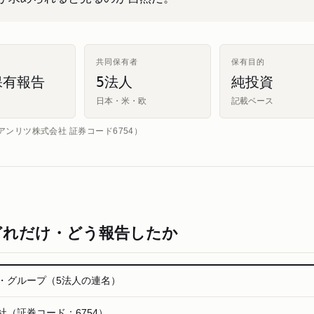
共同保有者
保有目的
保有報告
5法人
純投資
日本・米・欧
記載ベース
ンリツ株式会社 証券コード6754）
どれだけ・どう報告したか
・グループ（5法人の連名）
社（証券コード：6754）