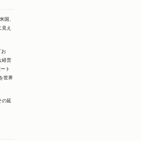
米国、
に見え
てお
な経営
ポート
を世界
その延