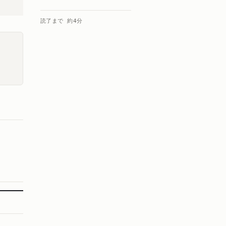
読了まで 約
4
分