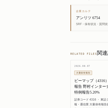
企業カルテ
アンリツ 6754
SRF・保有状況・質問
関連
RELATED FILES
2026.08.07
大量保有報告
ビーマップ（4316
報告 野村インター
特例報告5.20%
証券コード 4316 ・ 東証
報・通信業 大量保有報告