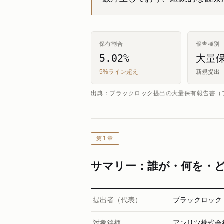
保有割合
報告種別
5.02%
大量
5%ライン超え
新規提出
出典：ブラックロック提出の大量保有報告書（ア
第1章
サマリー：誰が・何を・
提出者（代表）
ブラックロック
対象銘柄
アンリツ株式会