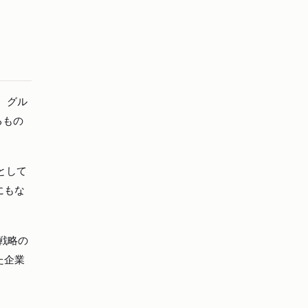
、グル
るもの
として
にもな
戦略の
た企業