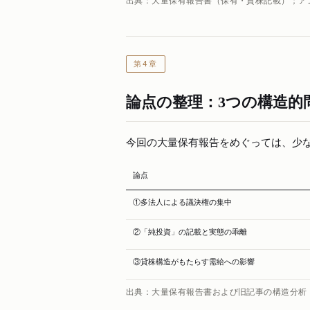
出典：大量保有報告書（保有・貸株記載）；ア
第4章
論点の整理：3つの構造的
今回の大量保有報告をめぐっては、少
論点
①多法人による議決権の集中
②「純投資」の記載と実態の乖離
③貸株構造がもたらす需給への影響
出典：大量保有報告書および旧記事の構造分析