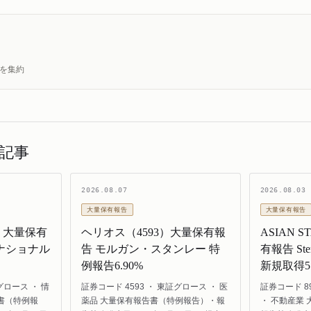
状を集約
記事
2026.08.07
2026.08.03
大量保有報告
大量保有報告
）大量保有
ヘリオス（4593）大量保有報
ASIAN 
ナショナル
告 モルガン・スタンレー 特
有報告 Sterl
例報告6.90%
新規取得5.
グロース ・ 情
証券コード 4593 ・ 東証グロース ・ 医
証券コード 8
書（特例報
薬品 大量保有報告書（特例報告）・報
・ 不動産業