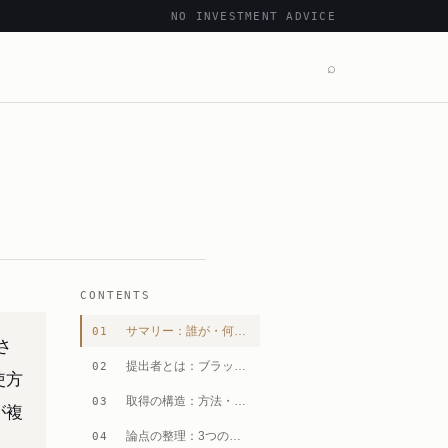
NO INVESTMENT ADVICE
⌕
CONTENTS
サマリー：誰が・何を・どれだけ・どう報告したか
01
さ
提出者とは：ブラックロック・グループの素性と運用スタイル
02
使方
取得の構造：方法・局面・貸株の位置づけ
03
が複
論点の整理：3つの構造的問いと監視の視点
04