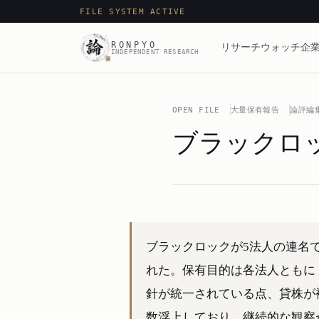
FILE SYSTEM ACTIVE
RONPYO
リサーチ
ウォッチ
企業
INDEPENDENT RESEARCH
OPEN FILE
大量保有報告
論評編
ブラックロ
ブラックロックが5法人の連名で
れた。保有目的は各法人ともに
針が統一されている点、貸株が
数浮上しており、継続的な観察