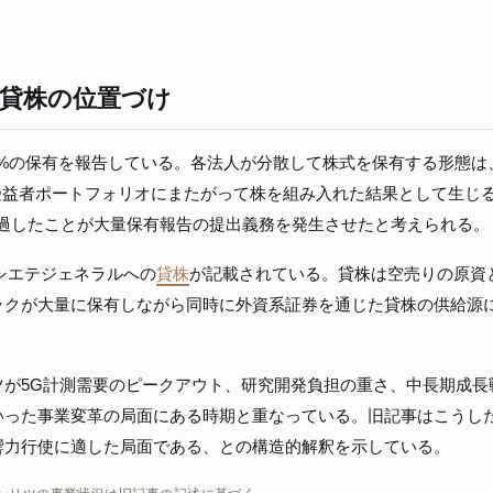
・貸株の位置づけ
02%の保有を報告している。各法人が分散して株式を保有する形態は
受益者ポートフォリオにまたがって株を組み入れた結果として生じ
超過したことが大量保有報告の提出義務を発生させたと考えられる。
シエテジェネラルへの
貸株
が記載されている。貸株は空売りの原資
ックが大量に保有しながら同時に外資系証券を通じた貸株の供給源
。
ツが5G計測需要のピークアウト、研究開発負担の重さ、中長期成長
いった事業変革の局面にある時期と重なっている。旧記事はこうし
響力行使に適した局面である、との構造的解釈を示している。