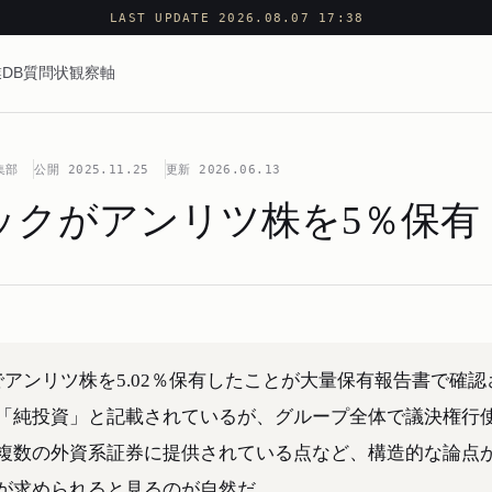
LAST UPDATE 2026.08.07 17:38
DB
質問状
観察軸
集部
公開
2025.11.25
更新
2026.06.13
ックがアンリツ株を5％保有
アンリツ株を5.02％保有したことが大量保有報告書で確認
「純投資」と記載されているが、グループ全体で議決権行
複数の外資系証券に提供されている点など、構造的な論点
が求められると見るのが自然だ。