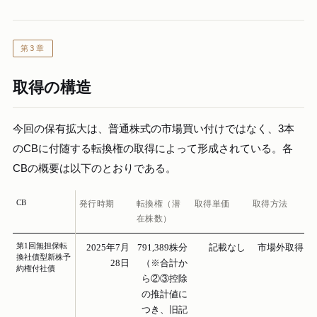
第3章
取得の構造
今回の保有拡大は、普通株式の市場買い付けではなく、3本
のCBに付随する転換権の取得によって形成されている。各
CBの概要は以下のとおりである。
CB
発行時期
転換権（潜
取得単価
取得方法
在株数）
第1回無担保転
2025年7月
791,389株分
記載なし
市場外取得
換社債型新株予
28日
（※合計か
約権付社債
ら②③控除
の推計値に
つき、旧記