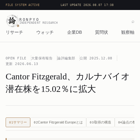
FILE SYSTEM ACTIVE
LAST UPDATE 2026.08.07 17:38
RONPYO
⌕
INDEPENDENT RESEARCH
リサーチ
ウォッチ
企業DB
質問状
観察軸
OPEN FILE
大量保有報告
論評編集部
公開
2025.12.08
更新
2026.06.13
Cantor Fitzgerald、カルナバイオ
潜在株を15.02％に拡大
サマリー
Cantor Fitzgerald Europeとは
取得の構造
論点の整理
01
02
03
04