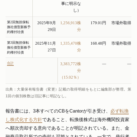
事に明示な
し）
第2回無担保転
2025年9月
1,256,913株
179.01円
市場外取得
換社債型新株予
29日
分
約権付社債
第3回無担保転
2025年11月
1,335,470株
168.48円
市場外取得
換社債型新株予
27日
分
約権付社債
合計
3,383,772株
—
—
分
（15.02％）
出典：大量保有報告書（変更）記載の取得明細をもとに編集部が整理。第
1回の個別株数は旧記事に明記なし。
報告書には、3本すべてのCBをCantorが引き受け、
必ず転換
し株式化する方針
であること、転換後株式は海外機関投資家
へ順次売却する意向であることが明記されている。また、金
融商品取引所での売却も可能とされている。一方で、発行者