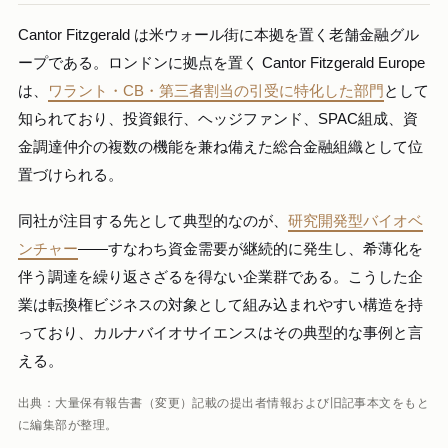
Cantor Fitzgerald は米ウォール街に本拠を置く老舗金融グル
ープである。ロンドンに拠点を置く Cantor Fitzgerald Europe
は、
ワラント・CB・第三者割当の引受に特化した部門
として
知られており、投資銀行、ヘッジファンド、SPAC組成、資
金調達仲介の複数の機能を兼ね備えた総合金融組織として位
置づけられる。
同社が注目する先として典型的なのが、
研究開発型バイオベ
ンチャー
——すなわち資金需要が継続的に発生し、希薄化を
伴う調達を繰り返さざるを得ない企業群である。こうした企
業は転換権ビジネスの対象として組み込まれやすい構造を持
っており、カルナバイオサイエンスはその典型的な事例と言
える。
出典：大量保有報告書（変更）記載の提出者情報および旧記事本文をもと
に編集部が整理。