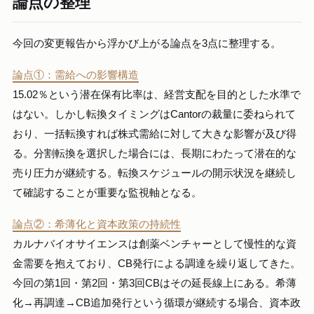
論点の整理
今回の変更報告から浮かび上がる論点を3点に整理する。
論点①：需給への影響構造
15.02％という潜在保有比率は、経営支配を目的とした水準で
はない。しかし転換タイミングはCantorの裁量に委ねられて
おり、一括転換すれば株式需給に対して大きな影響が及び得
る。分割転換を選択した場合には、長期にわたって潜在的な
売り圧力が継続する。転換スケジュールの開示状況を継続し
て確認することが重要な監視軸となる。
論点②：希薄化と資本政策の持続性
カルナバイオサイエンスは創薬ベンチャーとして慢性的な資
金需要を抱えており、CB発行による調達を繰り返してきた。
今回の第1回・第2回・第3回CBはその延長線上にある。希薄
化→再調達→CB追加発行という循環が継続する場合、資本政