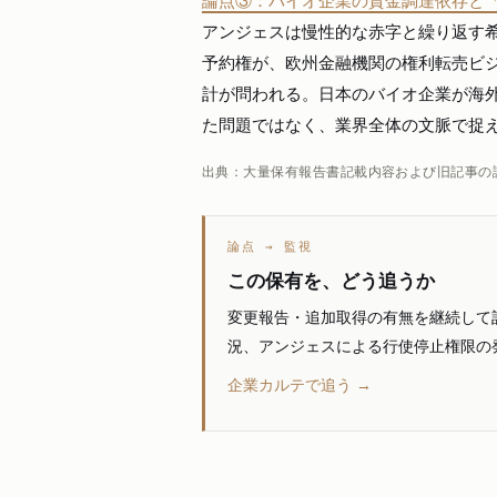
論点③：バイオ企業の資金調達依存と
アンジェスは慢性的な赤字と繰り返す
予約権が、欧州金融機関の権利転売ビ
計が問われる。日本のバイオ企業が海
た問題ではなく、業界全体の文脈で捉
出典：大量保有報告書記載内容および旧記事の
論点 → 監視
この保有を、どう追うか
変更報告・追加取得の有無を継続して記
況、アンジェスによる行使停止権限の
企業カルテで追う →