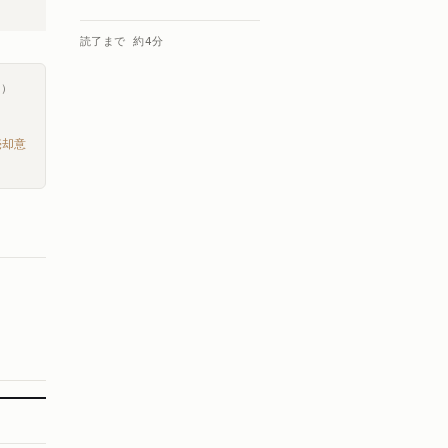
読了まで 約
4
分
ス）
売却意