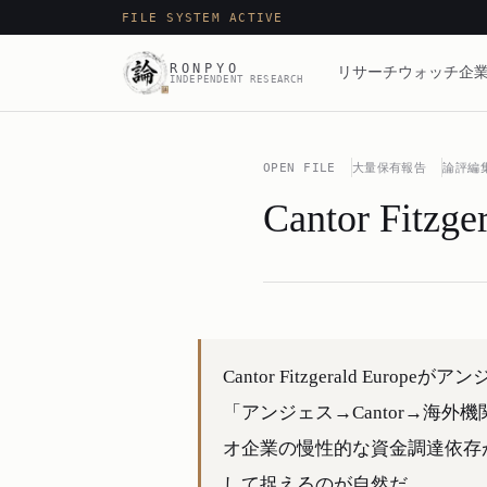
FILE SYSTEM ACTIVE
RONPYO
リサーチ
ウォッチ
企業
INDEPENDENT RESEARCH
OPEN FILE
大量保有報告
論評編
Cantor Fi
Cantor Fitzgerald Eu
「アンジェス→Cantor→海
オ企業の慢性的な資金調達依存
して捉えるのが自然だ。