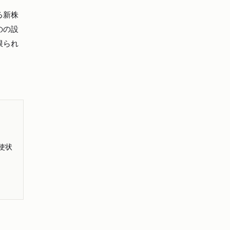
る新株
のの設
限られ
使状