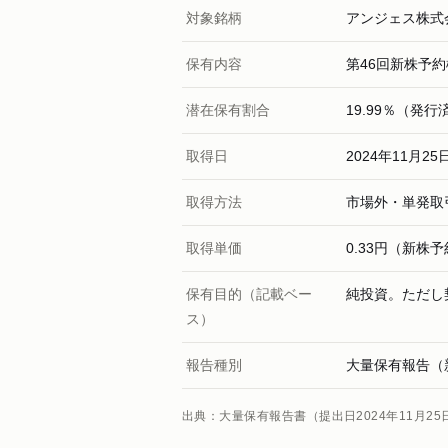
対象銘柄
アンジェス株式
保有内容
第46回新株予約権 
潜在保有割合
19.99％（発行
取得日
2024年11月25
取得方法
市場外・単発取
取得単価
0.33円（新株
保有目的（記載ベー
純投資。ただし
ス）
報告種別
大量保有報告（
出典：大量保有報告書（提出日2024年11月2