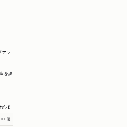
は「アン
当を繰
。
予約権
6,100個