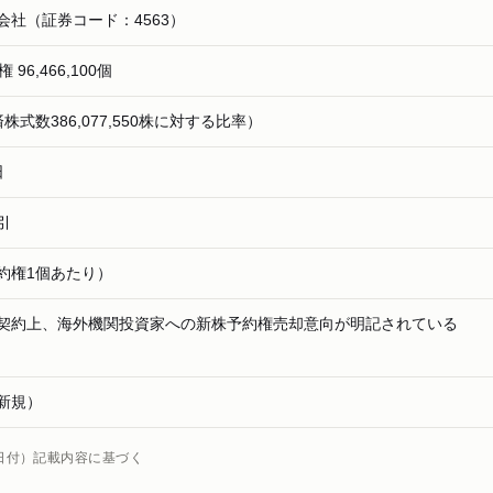
会社（証券コード：4563）
96,466,100個
済株式数386,077,550株に対する比率）
日
引
予約権1個あたり）
契約上、海外機関投資家への新株予約権売却意向が明記されている
新規）
5日付）記載内容に基づく