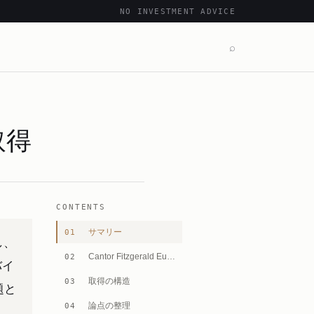
NO INVESTMENT ADVICE
⌕
％取得
CONTENTS
サマリー
01
し、
Cantor Fitzgerald Europeとは
02
バイ
取得の構造
03
題と
論点の整理
04