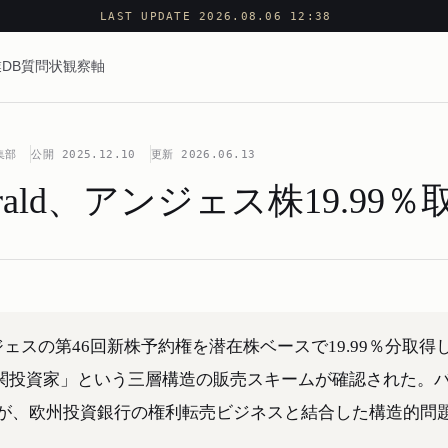
LAST UPDATE 2026.08.06 12:38
DB
質問状
観察軸
集部
公開
2025.12.10
更新
2026.06.13
tzgerald、アンジェス株19.99
ropeがアンジェスの第46回新株予約権を潜在株ベースで19.99％分取得
外機関投資家」という三層構造の販売スキームが確認された。
が、欧州投資銀行の権利転売ビジネスと結合した構造的問