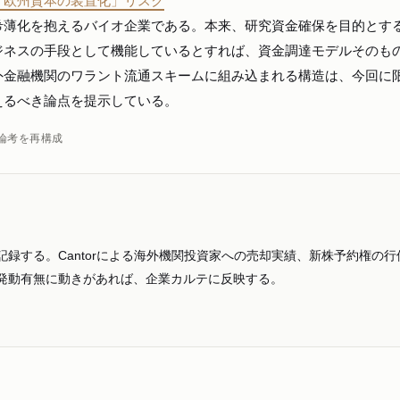
「欧州資本の装置化」リスク
希薄化を抱えるバイオ企業である。本来、研究資金確保を目的とす
ジネスの手段として機能しているとすれば、資金調達モデルそのも
外金融機関のワラント流通スキームに組み込まれる構造は、今回に
えるべき論点を提示している。
論考を再構成
録する。Cantorによる海外機関投資家への売却実績、新株予約権の行
発動有無に動きがあれば、企業カルテに反映する。