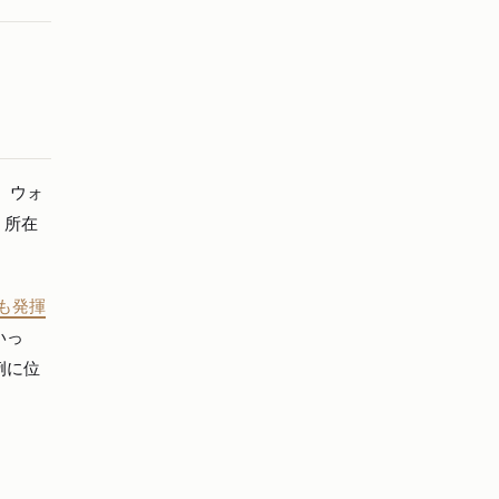
い、ウォ
、所在
も発揮
いっ
例に位