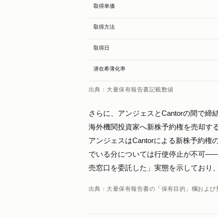
取得単価
取得方法
取得日
潜在希薄化率
出典：大量保有報告書記載数値
さらに、アンジェスとCantorの間で
海外機関投資家へ新株予約権を売却す
アンジェスはCantorによる新株予約
でいる分については行使停止が不可——
売窓口を委託した」実態を示しており
出典：大量保有報告書の「保有目的」欄および