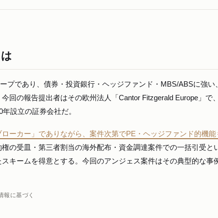
eとは
巨大金融グループであり、債券・投資銀行・ヘッジファンド・MBS/ABSに強
告提出者はその欧州法人「Cantor Fitzgerald Europe」で
90年設立の証券会社だ。
ブローカー」でありながら、案件次第でPE・ヘッジファンド的機能
約権の受皿・第三者割当の海外配布・資金調達案件での一括引受と
たスキームを得意とする。今回のアンジェス案件はその典型的な事
情報に基づく