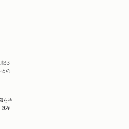
明記さ
ルとの
限を持
。既存