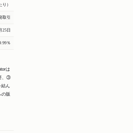
あたり）
発取引
1月25日
.99％
orは
要、③
を結ん
への販