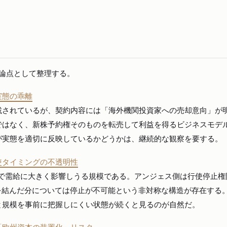
論点として整理する。
実態の乖離
載されているが、契約内容には「海外機関投資家への売却意向」が
ではなく、新株予約権そのものを転売して利益を得るビジネスモデ
が実態を適切に反映しているかどうかは、継続的な観察を要する。
使タイミングの不透明性
局面で需給に大きく影響しうる規模である。アンジェス側は行使停止権
契約を結んだ分については停止が不可能という非対称な構造が存在する
と規模を事前に把握しにくい状態が続くと見るのが自然だ。