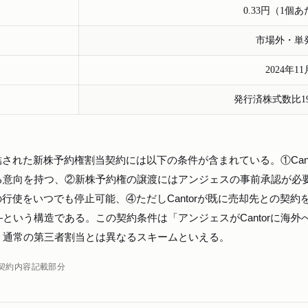
0.33円（1個
市場外・単
2024年1
発行済株式数比19
締結された新株予約権割当契約には以下の条件が含まれている。①Cant
る意向を持つ、②新株予約権の譲渡にはアンジェスの事前承認が必
権の行使をいつでも停止可能、④ただしCantorが既に売却先との契約
という構造である。この契約条件は「アンジェスがCantorに海外
、通常の第三者割当とは異なるスキームといえる。
契約内容記載部分