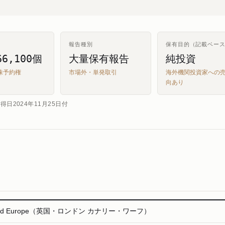
報告種別
保有目的（記載ベー
66,100個
大量保有報告
純投資
株予約権
市場外・単発取引
海外機関投資家への
向あり
日2024年11月25日付
zgerald Europe（英国・ロンドン カナリー・ワーフ）