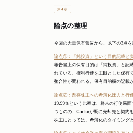
第4章
論点の整理
今回の大量保有報告から、以下の3点を
論点①：「純投資」という目的記載と
報告書上の保有目的は「純投資」と記
れている。権利行使を主眼とした保有
整合性が問われる。保有目的欄の記載
論点②：既存株主への希薄化圧力と行
19.99％という比率は、将来の行使
つものの、Cantorが既に売却先と
株主にとっては、希薄化のタイミング