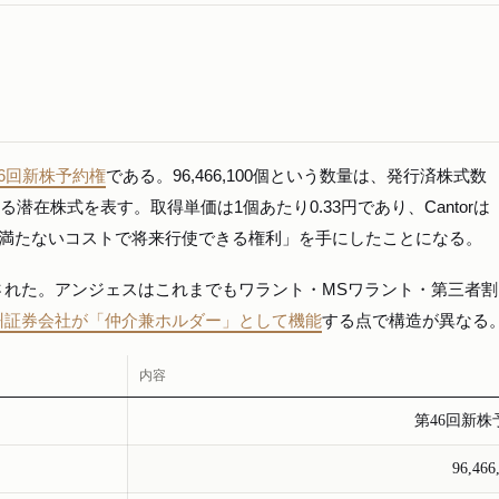
6回新株予約権
である。96,466,100個という数量は、発行済株式数
に相当する潜在株式を表す。取得単価は1個あたり0.33円であり、Cantor
も満たないコストで将来行使できる権利」を手にしたことになる。
された。アンジェスはこれまでもワラント・MSワラント・第三者割
州証券会社が「仲介兼ホルダー」として機能
する点で構造が異なる
内容
第46回新株
96,46