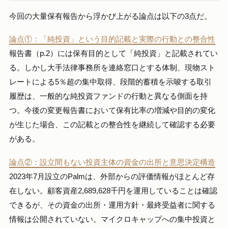
今回の大量保有報告から浮かび上がる論点は以下の3点だ。
論点①：「純投資」という目的記載と実際の行動との整合性
報告書（p.2）には保有目的として「純投資」と記載されてい
る。しかし大手法律事務所を連絡窓口とする体制、現物スト
レートによる5％超の集中取得、段階的蓄積を示唆する取引
履歴は、一般的な純投資ファンドの行動と異なる側面を持
つ。今後の変更報告書において保有比率の増減や目的の変化
が生じた場合、この記載との整合性を継続して確認する必要
がある。
論点②：設立間もない投資主体の資金の出所と意思決定構造
2023年7月設立のPalmは、外部からの評価情報がほとんど存
在しない。顧客資産2,689,628千円を運用していることは確認
できるが、その資金の出所・運用方針・最終受益者に関する
情報は公開されていない。マイクロキャップへの集中投資と