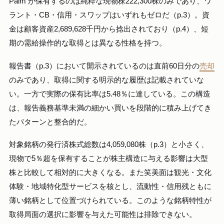
Palm が保有するのは純粋な現物株222,300株のみであり、ワ
ラント・CB・信用・スワップはいずれもゼロだ（p.3）。資
金は顧客資産2,689,628千円から捻出されており（p.4）、短
期の需給操作的な取得とは異なる性格を持つ。
報告書（p.3）において開示されているのは直前60日分の
売却
のみであり、取得に関する明示的な履歴は記載されていな
い。一方で実際の保有比率は5.48％に達している。この構造
は、報告義務基準未満の細かい買いを段階的に積み上げてき
たパターンと整合的だ。
対象銘柄の発行済株式総数は4,059,080株（p.3）と小さく、
現物で5％超を保有することが株主構造に与える影響は大型
株と比較して相対的に大きくなる。また笑美面は観光・文化
体験・地域特化型サービスを核とし、流動性・信用残ともに
薄い銘柄として位置づけられている。このような銘柄特性が
取得局面の選択に影響を与えた可能性は排除できない。