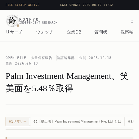
FILE SYSTEM ACTIVE
LAST UPDATE 2026.08.10 11:12
RONPYO
⌕
INDEPENDENT RESEARCH
リサーチ
ウォッチ
企業DB
質問状
観察軸
OPEN FILE
大量保有報告
論評編集部
公開
2025.12.18
更新
2026.06.13
Palm Investment Management、笑
美面を5.48％取得
サマリー
【提出者】Palm Investment Management Pte. Ltd. とは
取
01
02
03