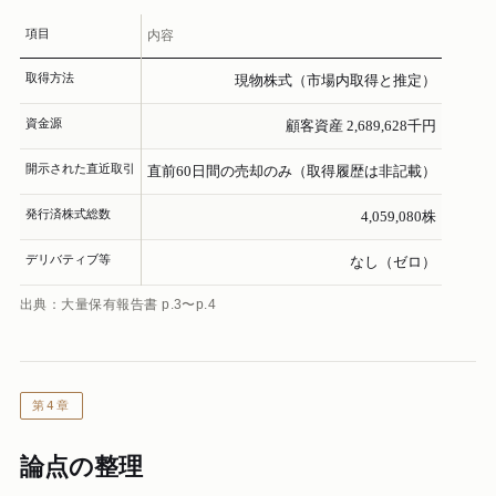
項目
内容
取得方法
現物株式（市場内取得と推定）
資金源
顧客資産 2,689,628千円
開示された直近取引
直前60日間の売却のみ（取得履歴は非記載）
発行済株式総数
4,059,080株
デリバティブ等
なし（ゼロ）
出典：大量保有報告書 p.3〜p.4
第4章
論点の整理