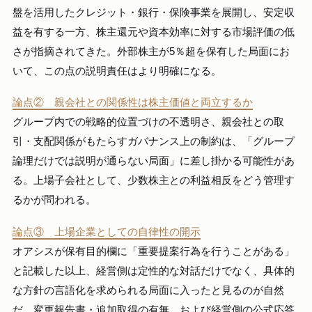
盤を活用したクレジット・銀行・保険事業を展開し、安定収
益を有する一方、株主還元や資本効率に対する市場評価の低
さが指摘されてきた。外部株主が5％超を保有した局面にお
いて、この点の説明責任はより明確になる。
論点② 親会社との関係性は株主価値と両立するか
グループ内での戦略的位置づけの不透明さ、親会社との取
引・支配関係がもたらすガバナンス上の制約は、「グループ
論理だけでは説明が通らない局面」に差し掛かる可能性があ
る。上場子会社として、少数株主との利益相反をどう管理す
るかが問われる。
論点③ 上場企業としての自律性の開示
オアシスが保有目的欄に「重要提案行為を行うことがある」
と記載した以上、経営側は定性的な対話だけでなく、具体的
な方針の言語化を求められる局面に入ったと見るのが自然
だ。変更報告書・追加取得の有無、および経営側の公式応答