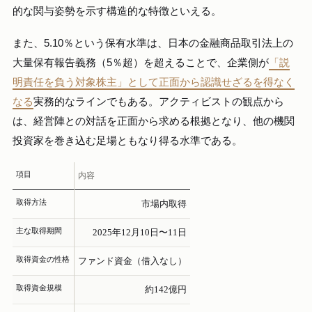
的な関与姿勢を示す構造的な特徴といえる。
また、5.10％という保有水準は、日本の金融商品取引法上の
大量保有報告義務（5％超）を超えることで、企業側が
「説
明責任を負う対象株主」として正面から認識せざるを得なく
なる
実務的なラインでもある。アクティビストの観点から
は、経営陣との対話を正面から求める根拠となり、他の機関
投資家を巻き込む足場ともなり得る水準である。
項目
内容
取得方法
市場内取得
主な取得期間
2025年12月10日〜11日
取得資金の性格
ファンド資金（借入なし）
取得資金規模
約142億円