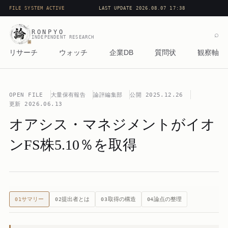
FILE SYSTEM ACTIVE
LAST UPDATE 2026.08.07 17:38
RONPYO
⌕
INDEPENDENT RESEARCH
リサーチ
ウォッチ
企業DB
質問状
観察軸
OPEN FILE
大量保有報告
論評編集部
公開
2025.12.26
更新
2026.06.13
オアシス・マネジメントがイオ
ンFS株5.10％を取得
サマリー
提出者とは
取得の構造
論点の整理
01
02
03
04