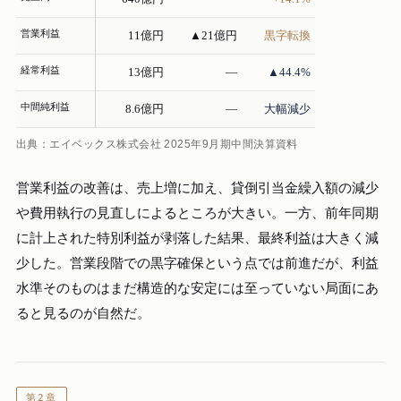
営業利益
11億円
▲21億円
黒字転換
経常利益
13億円
—
▲44.4%
中間純利益
8.6億円
—
大幅減少
出典：エイベックス株式会社 2025年9月期中間決算資料
営業利益の改善は、売上増に加え、貸倒引当金繰入額の減少
や費用執行の見直しによるところが大きい。一方、前年同期
に計上された特別利益が剥落した結果、最終利益は大きく減
少した。営業段階での黒字確保という点では前進だが、利益
水準そのものはまだ構造的な安定には至っていない局面にあ
ると見るのが自然だ。
第2章