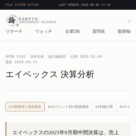
FILE SYSTEM ACTIVE
LAST UPDATE 2026.08.05 17:14
RONPYO
⌕
INDEPENDENT RESEARCH
リサーチ
ウォッチ
企業DB
質問状
観察軸
OPEN FILE
決算分析
論評編集部
公開
2026.01.04
更新
2026.06.13
エイベックス 決算分析
3期推移と損益構造
セグメント別の収益構造
利益の質
キャッ
01
02
03
04
エイベックスの2025年9月期中間決算は、売上