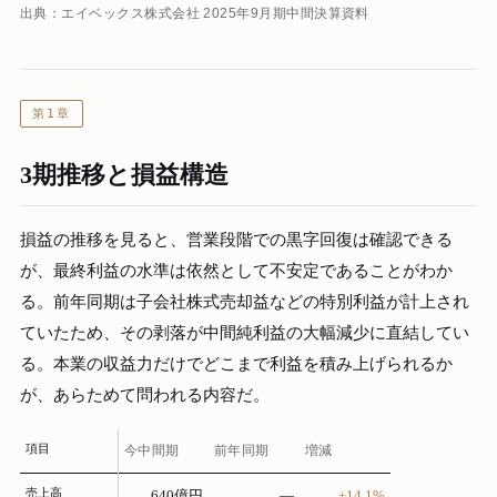
出典：エイベックス株式会社 2025年9月期中間決算資料
第1章
3期推移と損益構造
損益の推移を見ると、営業段階での黒字回復は確認できる
が、最終利益の水準は依然として不安定であることがわか
る。前年同期は子会社株式売却益などの特別利益が計上され
ていたため、その剥落が中間純利益の大幅減少に直結してい
る。本業の収益力だけでどこまで利益を積み上げられるか
が、あらためて問われる内容だ。
項目
今中間期
前年同期
増減
売上高
640億円
—
+14.1%