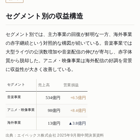
セグメント別の収益構造
セグメント別では、主力事業の回復が鮮明な一方、海外事業
の赤字継続という対照的な構図が続いている。音楽事業では
大型ライヴの公演数増加や音楽配信の伸びが寄与し、赤字体
質から脱却した。アニメ・映像事業は海外配信の好調を背景
に収益性が大きく改善している。
セグメント
売上高
営業損益
音楽事業
534億円
+6.5億円
アニメ・映像事業
98億円
+8.4億円
海外事業
13億円
▲3.8億円
出典：エイベックス株式会社 2025年9月期中間決算資料