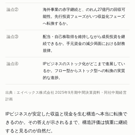
論点②
海外事業の赤字継続と、のれん27億円の回収可
能性。先行投資フェーズがいつ収益化フェーズ
へ転換するか。
論点③
配当・自己株取得を維持しながら成長投資を継
続できるか。手元資金の減少局面における財務
規律。
論点④
IPビジネスのストック化がどこまで進展してい
るか。フロー型からストック型への転換の実質
的な進捗。
出典：エイベックス株式会社 2025年9月期中間決算資料・同社中期経営
計画
IPビジネスが安定した収益と現金を生む構造へ本当に転換で
きるのか。その答えが示されるまで、構造評価は慎重に継続
すると見るのが自然だ。