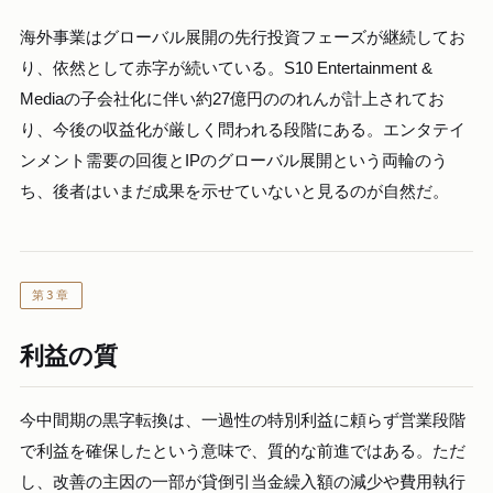
海外事業はグローバル展開の先行投資フェーズが継続してお
り、依然として赤字が続いている。S10 Entertainment &
Mediaの子会社化に伴い約27億円ののれんが計上されてお
り、今後の収益化が厳しく問われる段階にある。エンタテイ
ンメント需要の回復とIPのグローバル展開という両輪のう
ち、後者はいまだ成果を示せていないと見るのが自然だ。
第3章
利益の質
今中間期の黒字転換は、一過性の特別利益に頼らず営業段階
で利益を確保したという意味で、質的な前進ではある。ただ
し、改善の主因の一部が貸倒引当金繰入額の減少や費用執行