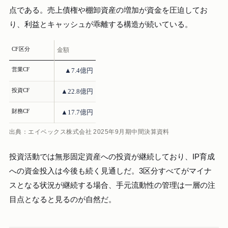
点である。売上債権や棚卸資産の増加が資金を圧迫してお
り、利益とキャッシュが乖離する構造が続いている。
CF区分
金額
営業CF
▲7.4億円
投資CF
▲22.8億円
財務CF
▲17.7億円
出典：エイベックス株式会社 2025年9月期中間決算資料
投資活動では無形固定資産への投資が継続しており、IP育成
への資金投入は今後も続く見通しだ。3区分すべてがマイナ
スとなる状況が継続する場合、手元流動性の管理は一層の注
目点となると見るのが自然だ。