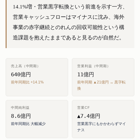
14.1%増・営業黒字転換という前進を示す一方、
営業キャッシュフローはマイナスに沈み、海外
事業の赤字継続とのれんの回収可能性という構
造課題を抱えたままであると見るのが自然だ。
売上高（中間期）
営業利益（中間期）
640億円
11億円
前年同期比 +14.1%
前年同期 ▲21億円 → 黒字転
換
中間純利益
営業CF
8.6億円
▲7.4億円
前年同期比 大幅減少
営業黒字にもかかわらずマイ
ナス