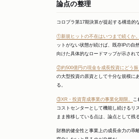
論点の整理
コロプラ第17期決算が提起する構造的
①新規ヒットの不在はいつまで続くか
ットがない状態が続けば、既存IPの自
向けた具体的なロードマップが示され
②約500億円の現金を成長投資にどう
の大型投資の原資として十分な規模に
る。
③XR・投資育成事業の事業化期限。
こ
コストセンターとして機能し続けるリ
まま推移している点は、論点として残
財務的健全性と事業上の成長余力の乖