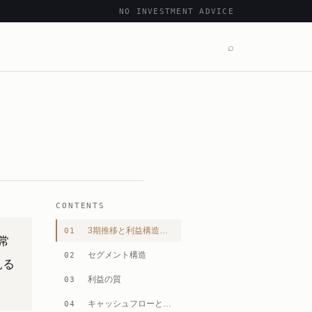
NO INVESTMENT ADVICE
⌕
CONTENTS
3期推移と利益構造の変容
01
常
セグメント構造
02
見る
利益の質
03
キャッシュフローとの整合
04