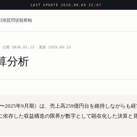
LAST UPDATE 2026.08.06 22:07
DB
質問状
観察軸
公開
2026.01.12
更新
2026.06.13
算分析
月期〜2025年9月期）は、売上高259億円台を維持しながらも経
Pに依存した収益構造の限界が数字として顕在化した決算と