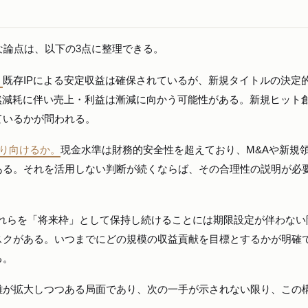
な論点は、以下の3点に整理できる。
。
既存IPによる安定収益は確保されているが、新規タイトルの決定
然減耗に伴い売上・利益は漸減に向かう可能性がある。新規ヒット
ているかが問われる。
振り向けるか。
現金水準は財務的安全性を超えており、M&Aや新規
ある。それを活用しない判断が続くならば、その合理性の説明が必
れらを「将来枠」として保持し続けることには期限設定が伴わない
スクがある。いつまでにどの規模の収益貢献を目標とするかが明確
る。
離が拡大しつつある局面であり、次の一手が示されない限り、この