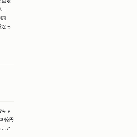
た固定
第二
剥落
重なっ
資キャ
00億円
ること