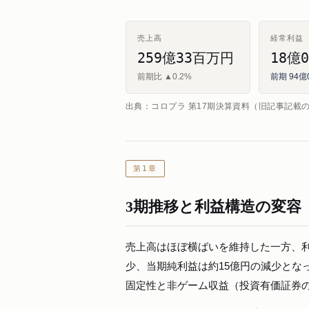
売上高
経常利益
259億33百万円
18億
前期比 ▲0.2%
前期 94
出典：コロプラ 第17期決算資料（旧記事記載
第1章
3期推移と利益構造の変容
売上高はほぼ横ばいを維持した一方、利
少、当期純利益は約15億円の減少とな
固定性と非ゲーム収益（投資有価証券