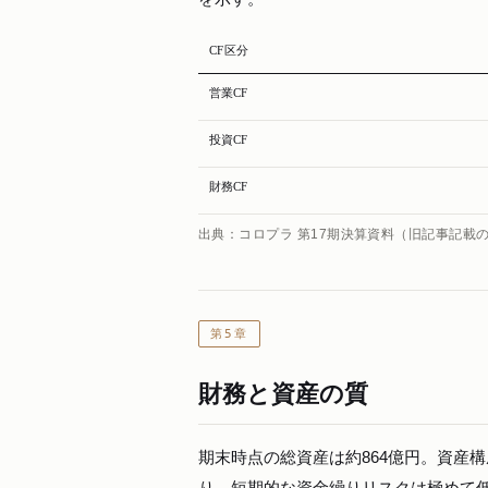
CF区分
営業CF
投資CF
財務CF
出典：コロプラ 第17期決算資料（旧記事記載
第5章
財務と資産の質
期末時点の総資産は約864億円。資産
り、短期的な資金繰りリスクは極めて