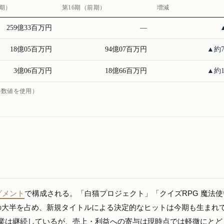
今期）
第16期（前期）
増減
259億33百万円
―
18億05百万円
94億07百万円
▲約
3億06百万円
18億66百万円
▲約
の数値を使用）
グメント
で構成される。「白猫プロジェクト」「クイズRPG 魔法
の大半を占め、新規タイトルによる決定的なヒットは今期も生まれ
事業は継続しているが、売上・利益への寄与は現時点では軽微にとど