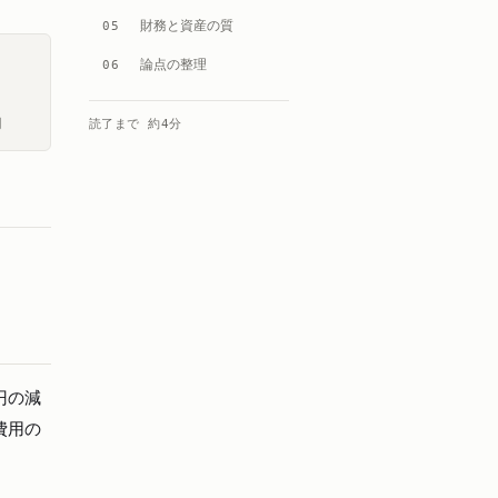
財務と資産の質
05
論点の整理
06
円
読了まで 約
4
分
円の減
費用の