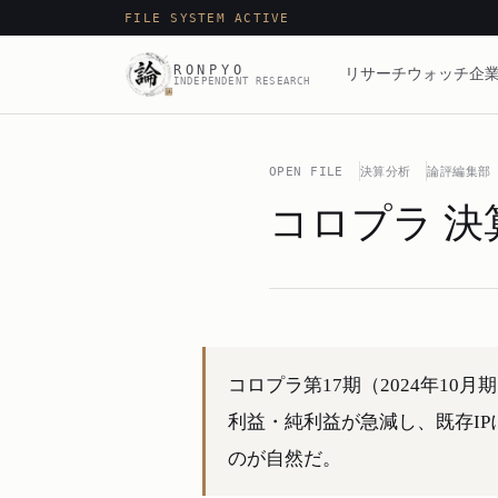
FILE SYSTEM ACTIVE
RONPYO
リサーチ
ウォッチ
企業
INDEPENDENT RESEARCH
OPEN FILE
決算分析
論評編集部
コロプラ 決
コロプラ第17期（2024年10
利益・純利益が急減し、既存I
のが自然だ。