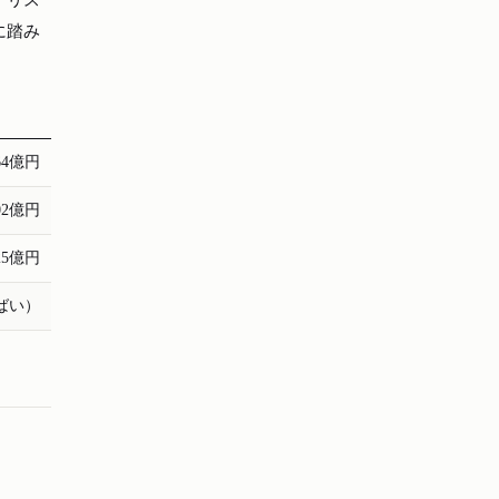
に踏み
64億円
02億円
25億円
ばい）