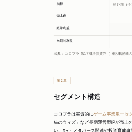
指標
第17期（
売上高
経常利益
当期純利益
出典：コロプラ 第17期決算資料（旧記事記載
第2章
セグメント構造
コロプラは実質的に
ゲーム事業単一セ
猫のウィズ」など長期運営型IPが売上
い。XR・メタバース関連や投資育成