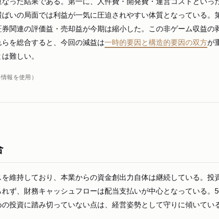
重なった結果である。第一に、人件費・開発費・運営コストといっ
横ばいの局面では利益が一気に圧迫されやすい体質となっている。
証券関連の評価益・売却益が今期は縮小した。この非ゲーム収益の
れらを総合すると、今回の減益は
一時的要因と構造的要因の双方
が
とは難しい。
の情報を使用）
合
スを維持しており、本業からの資金創出力自体は継続している。投
れず、財務キャッシュフローは配当支払いが中心となっている。5
めの投資に踏み切っていない点は、経営姿勢として守りに傾いてい