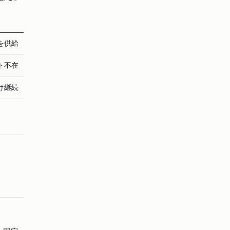
を供給
ト不在
け継続