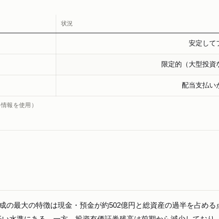
状況
安定して
限定的（大型投資
配当支払い
の情報を使用）
構成の最大の特徴は現金・預金が約502億円と総資産の過半を占める
低い水準にある。一方、投資有価証券残高は前期から減少しており