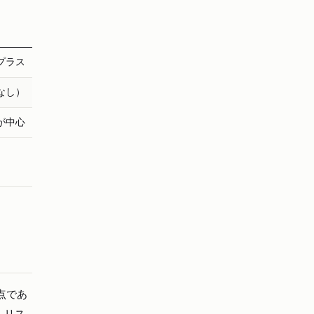
プラス
なし）
が中心
点であ
、リス