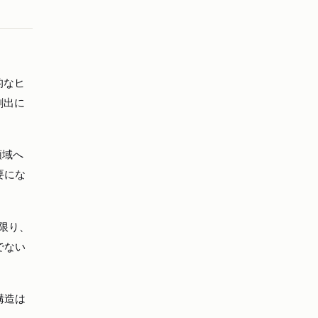
的なヒ
創出に
領域へ
要にな
限り、
でない
構造は