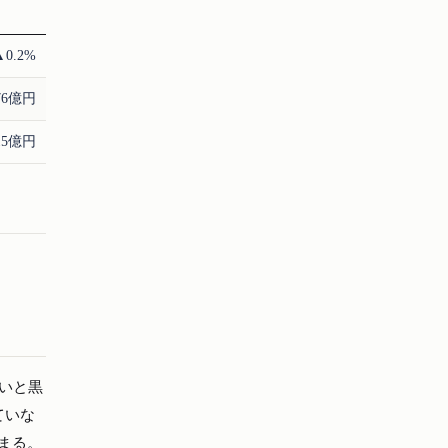
▲0.2%
76億円
15億円
使いと黒
ていな
まる。