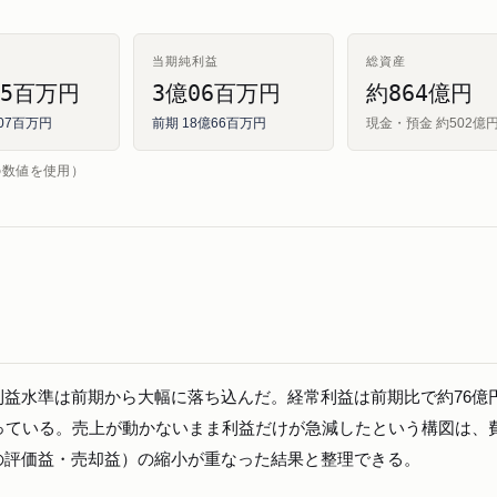
当期純利益
総資産
05百万円
3億06百万円
約864億円
億07百万円
前期 18億66百万円
現金・預金 約502億
の数値を使用）
益水準は前期から大幅に落ち込んだ。経常利益は前期比で約76億
っている。売上が動かないまま利益だけが急減したという構図は、
の評価益・売却益）の縮小が重なった結果と整理できる。