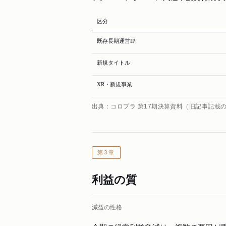
区分
既存長期運営IP
新規タイトル
XR・新規事業
出典：コロプラ 第17期決算資料（旧記事記載
第3章
利益の質
減益の性格