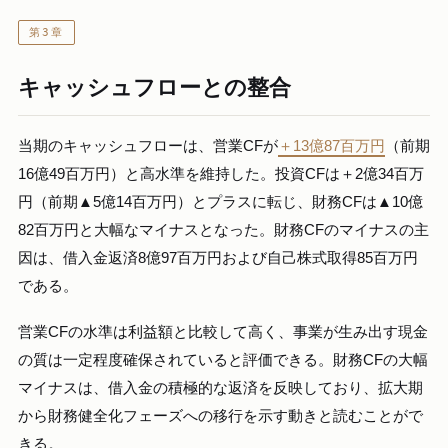
第3章
キャッシュフローとの整合
当期のキャッシュフローは、営業CFが
＋13億87百万円
（前期
16億49百万円）と高水準を維持した。投資CFは＋2億34百万
円（前期▲5億14百万円）とプラスに転じ、財務CFは▲10億
82百万円と大幅なマイナスとなった。財務CFのマイナスの主
因は、借入金返済8億97百万円および自己株式取得85百万円
である。
営業CFの水準は利益額と比較して高く、事業が生み出す現金
の質は一定程度確保されていると評価できる。財務CFの大幅
マイナスは、借入金の積極的な返済を反映しており、拡大期
から財務健全化フェーズへの移行を示す動きと読むことがで
きる。