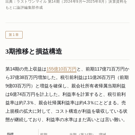
出典：ラストワンマイル 第14期（2024年9月〜2025年8月）決算資料を
もとに論評編集部作成
第1章
3期推移と損益構造
第14期の売上収益は
155億10百万円
と、前期117億71百万円か
ら37億38百万円増加した。税引前利益は11億26百万円（前期
9億03百万円）と増益を確保し、親会社所有者帰属当期利益
は6億74百万円を計上した。利益率を計算すると、税引前利
益率は約7.3％、親会社帰属利益率は約4.3％にとどまる。売
上規模の拡大に対して、コスト構造が利益を吸収している状
態が継続しており、利益率の水準はまだ高いとは言い難い。
指標
前期
当期（第14期）
増減