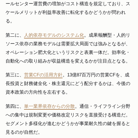
ールセンター運営費の増加がコスト構造を規定しており、ス
ケールメリットが利益率改善に転化するかどうかが問われ
る。
第二に、
人的依存モデルのシステム化
。成果報酬型・人的リ
ソース依存の業務モデルは需要拡大局面では強みとなるが、
オペレーション肥大化というリスクと表裏一体だ。効率化・
自動化への取り組みが収益構造を変えるかが注目点となる。
第三に、
営業CFの活用方針
。13億87百万円の営業CFを、成
長投資と財務健全化・株主還元にどう配分するかは、今後の
資本政策の方向性を左右する。
第四に、
単一業界依存からの分散
。通信・ライフライン分野
への集中は規制変更や価格改定リスクを直接受ける構造だ。
セグメント多様化が進むかどうかが事業耐久性の鍵を握ると
見るのが自然だ。