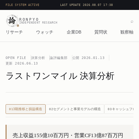
FILE SYSTEM ACTIVE
LAST UPDATE 2026.08.07 17:38
RONPYO
⌕
INDEPENDENT RESEARCH
リサーチ
ウォッチ
企業DB
質問状
観察軸
OPEN FILE
決算分析
論評編集部
公開
2026.01.13
更新
2026.06.13
ラストワンマイル 決算分析
3期推移と損益構造
セグメントと事業モデルの構造
キャッシュフロ
01
02
03
売上収益155億10百万円・営業CF13億87百万円