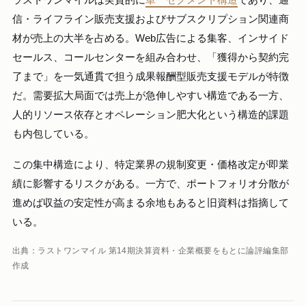
信・ライフライン販売支援およびサブスクリプション関連商
材が売上の大半を占める。Web広告による集客、インサイド
セールス、コールセンターを組み合わせ、「獲得から契約完
了まで」を一気通貫で担う成果報酬型販売支援モデルが特徴
だ。需要拡大局面では売上が急伸しやすい構造である一方、
人的リソース依存とオペレーション肥大化という構造的課題
も内包している。
この集中構造により、特定業界の規制変更・価格改定が即業
績に影響するリスクがある。一方で、ポートフォリオ分散が
進めば収益の安定性が高まる余地もあると旧資料は指摘して
いる。
出典：ラストワンマイル 第14期決算資料・企業概要をもとに論評編集部
作成