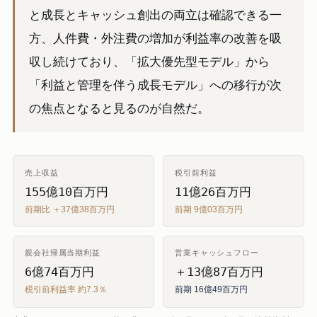
と成長とキャッシュ創出の両立は確認できる一
方、人件費・外注費の増加が利益率の改善を吸
収し続けており、「拡大優先型モデル」から
「利益と管理を伴う成長モデル」への移行が次
の焦点となると見るのが自然だ。
売上収益
税引前利益
155億10百万円
11億26百万円
前期比 ＋37億38百万円
前期 9億03百万円
親会社帰属当期利益
営業キャッシュフロー
6億74百万円
＋13億87百万円
税引前利益率 約7.3％
前期 16億49百万円