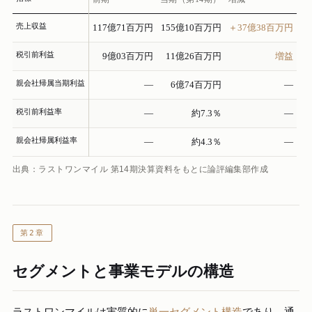
売上収益
117億71百万円
155億10百万円
＋37億38百万円
税引前利益
9億03百万円
11億26百万円
増益
親会社帰属当期利益
—
6億74百万円
—
税引前利益率
—
約7.3％
—
親会社帰属利益率
—
約4.3％
—
出典：ラストワンマイル 第14期決算資料をもとに論評編集部作成
第2章
セグメントと事業モデルの構造
ラストワンマイルは実質的に
単一セグメント構造
であり、通