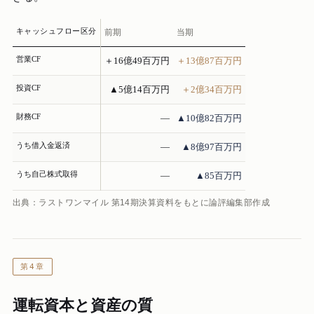
キャッシュフロー区分
前期
当期
営業CF
＋16億49百万円
＋13億87百万円
投資CF
▲5億14百万円
＋2億34百万円
財務CF
—
▲10億82百万円
うち借入金返済
—
▲8億97百万円
うち自己株式取得
—
▲85百万円
出典：ラストワンマイル 第14期決算資料をもとに論評編集部作成
第4章
運転資本と資産の質