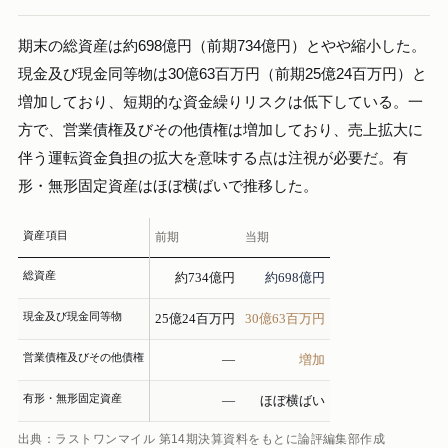
期末の総資産は約698億円（前期734億円）とやや縮小した。
現金及び現金同等物は30億63百万円（前期25億24百万円）と
増加しており、短期的な資金繰りリスクは低下している。一
方で、営業債権及びその他債権は増加しており、売上拡大に
伴う運転資金負担の拡大を意味する点は注視が必要だ。有
形・無形固定資産はほぼ横ばいで推移した。
資産項目
前期
当期
総資産
約734億円
約698億円
現金及び現金同等物
25億24百万円
30億63百万円
営業債権及びその他債権
—
増加
有形・無形固定資産
—
ほぼ横ばい
出典：ラストワンマイル 第14期決算資料をもとに論評編集部作成