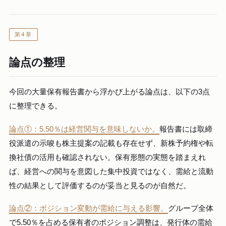
第4章
論点の整理
今回の大量保有報告書から浮かび上がる論点は、以下の3点
に整理できる。
論点①：5.50％は経営関与を意味しないか。
報告書には取締
役派遣の示唆も株主提案の記載も存在せず、新株予約権や転
換社債の活用も確認されない。保有形態の実態を踏まえれ
ば、経営への関与を意図した集中投資ではなく、需給と流動
性の結果として評価するのが妥当と見るのが自然だ。
論点②：ポジション変動が需給に与える影響。
グループ全体
で5.50％を占める保有者のポジション調整は、発行体の需給