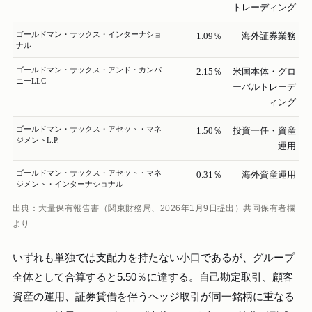
トレーディング
ゴールドマン・サックス・インターナショ
1.09％
海外証券業務
ナル
ゴールドマン・サックス・アンド・カンパ
2.15％
米国本体・グロ
ニーLLC
ーバルトレーデ
ィング
ゴールドマン・サックス・アセット・マネ
1.50％
投資一任・資産
ジメントL.P.
運用
ゴールドマン・サックス・アセット・マネ
0.31％
海外資産運用
ジメント・インターナショナル
出典：大量保有報告書（関東財務局、2026年1月9日提出）共同保有者欄
より
いずれも単独では支配力を持たない小口であるが、グループ
全体として合算すると5.50％に達する。自己勘定取引、顧客
資産の運用、証券貸借を伴うヘッジ取引が同一銘柄に重なる