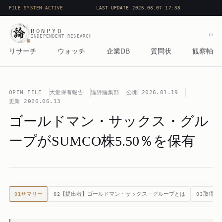
FILE SYSTEM ACTIVE
LAST UPDATE 2026.08.07 17:38
RONPYO
⌕
INDEPENDENT RESEARCH
リサーチ
ウォッチ
企業DB
質問状
観察軸
OPEN FILE
大量保有報告
論評編集部
公開
2026.01.19
更新
2026.06.13
ゴールドマン・サックス・グル
ープがSUMCO株5.50％を保有
サマリー
【提出者】ゴールドマン・サックス・グループとは
取得の
01
02
03