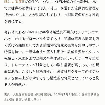
託による運用
の2点だ。さらに、保有株式の相当部分につい
ては株券の消費貸借（借入・貸出）を通じた流動的な管理が
行われていることが明記されており、長期固定保有とは性質
を異にする。
発行体であるSUMCOは半導体製造に不可欠なシリコンウエ
ハを手がけるグローバル企業であり、半導体市況の影響を強
く受ける銘柄として外資系機関投資家の売買が集中しやすい
特徴を持つ。半導体市況の底入れ期待・設備投資サイクルの
転換点・米国および欧州の半導体政策といったテーマが重な
り、トレーディング対象としての取引需要が高まっている局
面にある。こうした銘柄特性が、外資証券グループのポジシ
ョンを積み上がりやすくする構造的な背景となっていると見
るのが自然だ。
出典：大量保有報告書（関東財務局、2026年1月9日提出）保有目的欄お
よび添付書類の記載に基づく