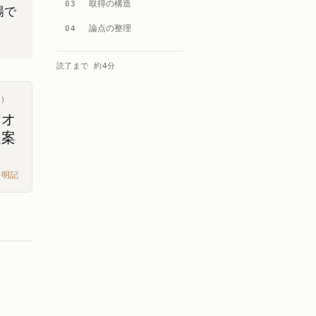
取得の構造
03
場で
論点の整理
04
読了まで 約
4
分
ス）
リオ
提案
を明記