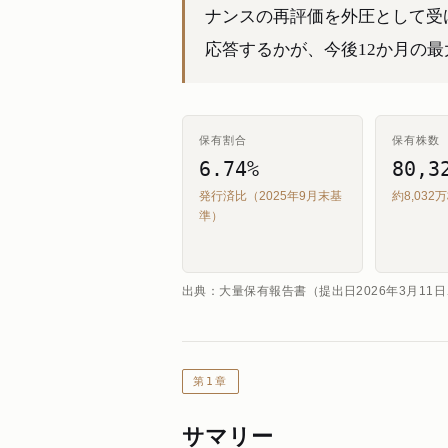
ナンスの再評価を外圧として受
応答するかが、今後12か月の
保有割合
保有株数
6.74%
80,3
発行済比（2025年9月末基
約8,032
準）
出典：大量保有報告書（提出日2026年3月11
第1章
サマリー