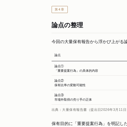
第4章
論点の整理
今回の大量保有報告から浮かび上がる
論点
論点①
「重要提案行為」の具体的内容
論点②
保有比率の変動可能性
論点③
市場外取得の売り手の正体
出典：大量保有報告書（提出日2026年3月1
保有目的に「重要提案行為」を明記し