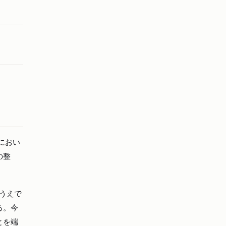
場におい
の整
うえで
る。今
とを端