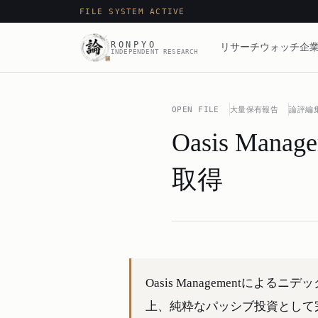
FILE SYSTEM ACTIVE
RONPYO
リサーチ
ウォッチ
企業
INDEPENDENT RESEARCH
OPEN FILE
大量保有報告
論評編
Oasis Man
取得
Oasis Managementに
上、純粋なパッシブ投資として