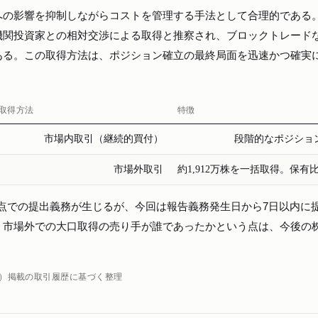
への影響を抑制しながらコストを管理する手法として合理的である
機関投資家との相対交渉による取得と推察され、ブロックトレード
ある。この取得方法は、ポジション確立の最終局面を迅速かつ確実
取得方法
特徴
市場内取引（継続的買付）
段階的なポジショ
市場外取引
約1,912万株を一括取得。保
点での提出義務が生じるが、今回は報告義務発生日から7日以内に
。市場外での大口取得の売り手が誰であったかという点は、今後の
。
日）掲載の取引履歴に基づく整理