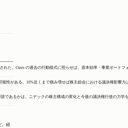
された。Oasis の過去の行動様式に照らせば、資本効率・事業ポー
い可能性がある。10%近くまで積み増せば株主総会における議決権影響
た主体が誰であるかは、ニデックの株主構成の変化と今後の議決権行使の力
だ。経