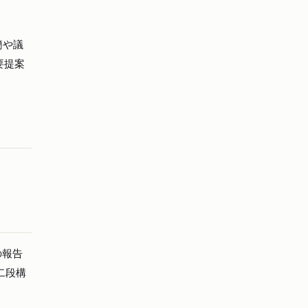
簡や議
要提案
の報告
二段構