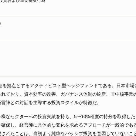
投資および重要提案行為
）
ny Ltd. は香港を拠点とするアクティビスト型ヘッジファンドである。日本市
られており、資本効率の改善、ガバナンス体制の刷新、非中核事業
経営陣との対話を主導する投資スタイルが特徴だ。
様なセクターへの投資実績を持ち、5〜10%程度の持分を取得した
を確保し、経営陣に具体的な変化を求めるアプローチが一般的であ
記されたことは、当初より純粋なパッシブ投資を意図していないこ