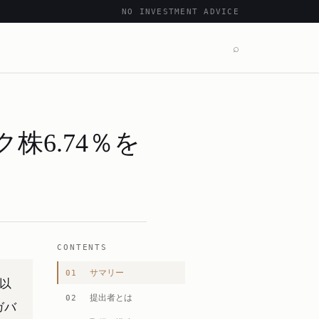
NO INVESTMENT ADVICE
⌕
デック株6.74％を
CONTENTS
サマリー
01
た以
提出者とは
02
ガバ