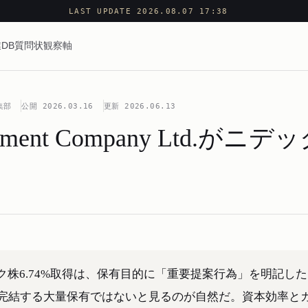
LAST UPDATE 2026.08.07 17:38
DB
質問状
観察軸
集部
公開
2026.03.16
更新
2026.06.13
agement Company Ltd.がニ
よるニデック株6.74%取得は、保有目的に「重要提案行為」を明記し
完結する大量保有ではないと見るのが自然だ。資本効率と