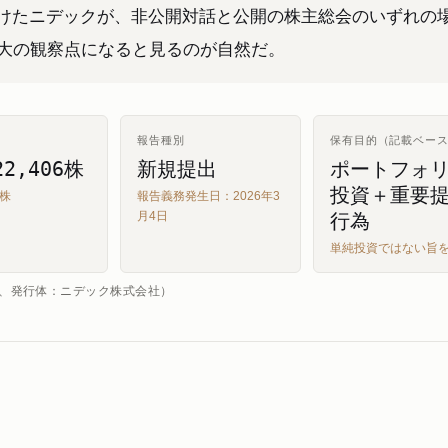
けたニデックが、非公開対話と公開の株主総会のいずれの
最大の観察点になると見るのが自然だ。
報告種別
保有目的（記載ベー
22,406株
新規提出
ポートフォ
投資＋重要
万株
報告義務発生日：2026年3
行為
月4日
単純投資ではない旨
日、発行体：ニデック株式会社）