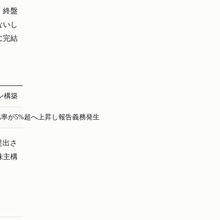
。終盤
ないし
に完結
ン構築
有比率が5%超へ上昇し報告義務発生
提出さ
株主構