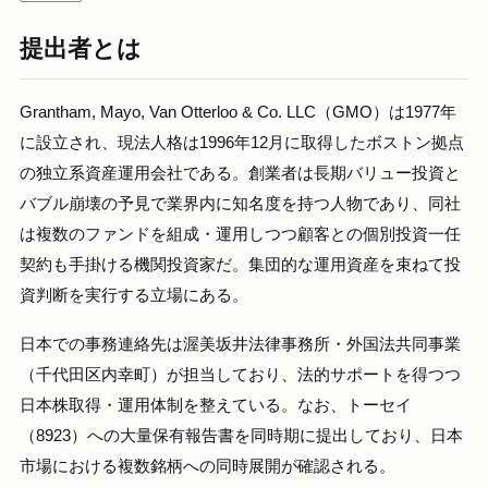
提出者とは
Grantham, Mayo, Van Otterloo & Co. LLC（GMO）は1977年
に設立され、現法人格は1996年12月に取得したボストン拠点
の独立系資産運用会社である。創業者は長期バリュー投資と
バブル崩壊の予見で業界内に知名度を持つ人物であり、同社
は複数のファンドを組成・運用しつつ顧客との個別投資一任
契約も手掛ける機関投資家だ。集団的な運用資産を束ねて投
資判断を実行する立場にある。
日本での事務連絡先は渥美坂井法律事務所・外国法共同事業
（千代田区内幸町）が担当しており、法的サポートを得つつ
日本株取得・運用体制を整えている。なお、トーセイ
（8923）への大量保有報告書を同時期に提出しており、日本
市場における複数銘柄への同時展開が確認される。