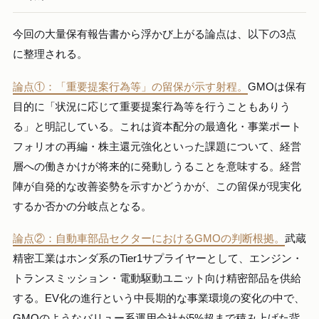
今回の大量保有報告書から浮かび上がる論点は、以下の3点
に整理される。
論点①：「重要提案行為等」の留保が示す射程。
GMOは保有
目的に「状況に応じて重要提案行為等を行うこともありう
る」と明記している。これは資本配分の最適化・事業ポート
フォリオの再編・株主還元強化といった課題について、経営
層への働きかけが将来的に発動しうることを意味する。経営
陣が自発的な改善姿勢を示すかどうかが、この留保が現実化
するか否かの分岐点となる。
論点②：自動車部品セクターにおけるGMOの判断根拠。
武蔵
精密工業はホンダ系のTier1サプライヤーとして、エンジン・
トランスミッション・電動駆動ユニット向け精密部品を供給
する。EV化の進行という中長期的な事業環境の変化の中で、
GMOのようなバリュー系運用会社が5%超まで積み上げた背