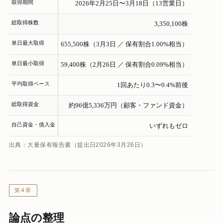
取得期間
2026年2月25日〜3月18日（13営業日）
総取得株数
3,350,100株
単日最大取得
655,500株（3月3日 ／ 保有割合1.00%相当）
単日最小取得
59,400株（2月26日 ／ 保有割合0.09%相当）
平均取得ペース
1回あたり0.3〜0.4%前後
総取得資金
約96億5,336万円（顧客・ファンド資金）
自己資金・借入金
いずれもゼロ
出典：大量保有報告書（提出日2026年3月26日）
第4章
論点の整理