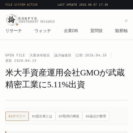
FILE SYSTEM ACTIVE
LAST UPDATE 2026.08.07 17:38
RONPYO
⌕
INDEPENDENT RESEARCH
リサーチ
ウォッチ
企業DB
質問状
観察軸
OPEN FILE
大量保有報告
論評編集部
公開
2026.04.10
更新
2026.06.13
米大手資産運用会社GMOが武蔵
精密工業に5.11%出資
サマリー
提出者とは
取得の構造
論点の整理
01
02
03
04