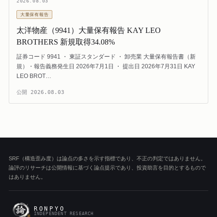
2026.08.03
大量保有報告
太洋物産（9941）大量保有報告 KAY LEO
BROTHERS 新規取得34.08%
証券コード 9941 ・ 東証スタンダード ・ 卸売業 大量保有報告書（新
規）・報告義務発生日 2026年7月1日 ・ 提出日 2026年7月31日 KAY
LEO BROT…
公開
2026.08.03
SRF（構造歪み度）は論点の多さを示す指標であり、不正の判定ではありません。
論評のリサーチは公開情報に基づく論点提示であり、投資助言を目的とするもので
はありません。
RONPYO
INDEPENDENT RESEARCH