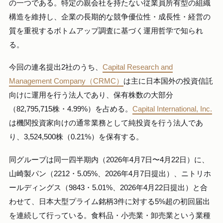
の一つである。特定の親会社を持たない従業員所有型の組織
構造を維持し、企業の長期的な競争優位性・成長性・経営の
質を重視するボトムアップ調査に基づく運用哲学で知られ
る。
今回の連名提出2社のうち、
Capital Research and
Management Company（CRMC）
は主に日本国外の投資信託
向けに運用を行う法人であり、保有株数の大部分
（82,795,715株・4.99%）を占める。
Capital International, Inc.
は機関投資家向けの通常業務として純投資を行う法人であ
り、3,524,500株（0.21%）を保有する。
同グループは同一四半期内（2026年4月7日〜4月22日）に、
山崎製パン（2212・5.05%、2026年4月7日提出）、ニトリホ
ールディングス（9843・5.01%、2026年4月22日提出）と合
わせて、日本大型プライム銘柄3件に対する5%超の初回届出
を連続して行っている。食料品・小売業・卸売業という業種