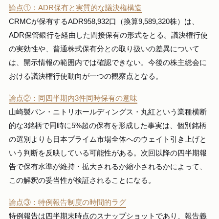
論点①：ADR保有と実質的な議決権構造
CRMCが保有するADR958,932口（換算9,589,320株）は、
ADR保管銀行を経由した間接保有の形式をとる。議決権行使
の実効性や、普通株式保有分との取り扱いの差異について
は、開示情報の範囲内では確認できない。今後の株主総会に
おける議決権行使動向が一つの観察点となる。
論点②：同四半期内3件同時保有の意味
山崎製パン・ニトリホールディングス・丸紅という業種横断
的な3銘柄で同時に5%超の保有を形成した事実は、個別銘柄
の選別よりも日本プライム市場全体へのウェイト引き上げと
いう判断を反映している可能性がある。次回以降の四半期報
告で保有水準が維持・拡大されるか縮小されるかによって、
この解釈の妥当性が検証されることになる。
論点③：特例報告制度の時間的ラグ
特例報告は四半期末時点のスナップショットであり、報告義