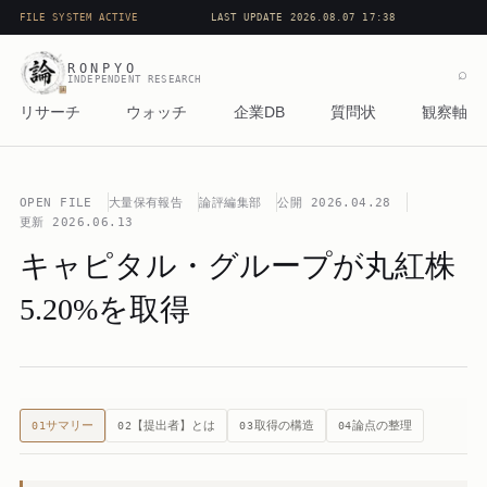
FILE SYSTEM ACTIVE
LAST UPDATE 2026.08.07 17:38
RONPYO
⌕
INDEPENDENT RESEARCH
リサーチ
ウォッチ
企業DB
質問状
観察軸
OPEN FILE
大量保有報告
論評編集部
公開
2026.04.28
更新
2026.06.13
キャピタル・グループが丸紅株
5.20%を取得
サマリー
【提出者】とは
取得の構造
論点の整理
01
02
03
04