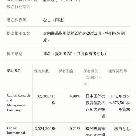
載された割合
潜在株券等
なし（両社）
提出根拠条文
金融商品取引法第27条の26第1項（特例報告制
度）
提出形態
連名（提出者2名・共同保有者なし）
提出者名
保有株数
保有割合
保有目的
担保契約等
（記載ベー
ス）
Capital Research
82,795,715
4.99%
日本国外の
JPモルガン
and
株
投資信託の
へ673,501株
Management
ための純投
を貸株
Company
資
Capital
3,524,500株
0.21%
機関投資家
該当なし
International,
のための通