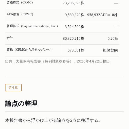
普通株式（CRMC）
73,206,395株
—
ADR換算（CRMC）
9,589,320株
958,932ADR×10株
普通株式（Capital International, Inc.）
3,524,500株
—
合計
86,320,215株
5.20%
貸株（CRMCからJPモルガンへ）
673,501株
担保契約
出典：大量保有報告書（特例対象株券等）、2026年4月22日提出
第4章
論点の整理
本報告書から浮かび上がる論点を3点に整理する。