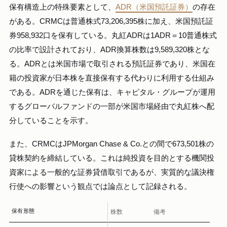
保有構造上の特殊要素として、
ADR（米国預託証券）
の存在
がある。CRMCは普通株式73,206,395株に加え、米国預託証
券958,932口を保有している。丸紅ADRは1ADR＝10普通株式
の比率で設計されており、ADR換算株数は9,589,320株とな
る。ADRとは米国市場で取引される預託証券であり、米国在
籍の投資家が日本株を直接保有する代わりに利用する仕組み
である。ADRを通じた保有は、キャピタル・グループが運用
するグローバルファンドの一部が米国市場経由で丸紅株へ配
分していることを示す。
また、CRMCはJPMorgan Chase & Co.との間で673,501株の
貸株契約を締結している。これは純投資を目的とする機関投
資家による一般的な証券貸借取引であるが、実質的な議決権
行使への影響という観点では論点として記録される。
保有形態
株数
備考