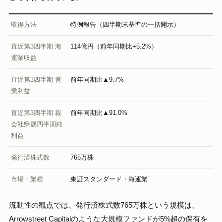
取得方法
特例報告（四半期末基準の一括開示）
直近第3四半期 海
114億円（前年同期比+5.2%）
運業収益
直近第3四半期 営
前年同期比▲9.7%
業利益
直近第3四半期 親
前年同期比▲91.0%
会社帰属四半期純
利益
発行済株式数
765万株
市場・業種
東証スタンダード・海運業
流動性の観点では、発行済株式数765万株という規模は、
Arrowstreet Capitalのような大規模ファンドが5%超の保有を