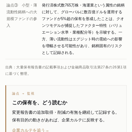
論点③ 小型・薄
発行済株式数765万株・海運業という属性の銘柄
流動性銘柄への大
に対して、グローバルに数百億ドルを運用する
規模ファンドの参
ファンドが5%超の保有を形成したことは、クオ
入
ンツモデルが捕捉したファクター特性（バリュ
エーション水準・業種配分等）を示唆する。一
方、薄い流動性はエグジット時の需給への影響
を増幅させる可能性があり、銘柄固有のリスク
として記録される。
出典：大量保有報告書の記載事項および金融商品取引法第27条の26第1項
に基づく整理。
論点 → 監視
この保有を、どう読むか
変更報告書の追加取得・削減の有無を継続して記録する。
保有目的の動きがあれば、企業カルテに反映する。
企業カルテを追う→