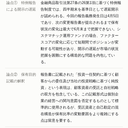
論点① 特例報告
金融商品取引法第27条の26第1項に基づく特例報
による開示の遅延
告制度では、四半期末を基準日として遅延開示
が認められる。今回の報告義務発生日は4月5日
であり、次の変更報告書が提出されるまで保有
状況の変化は最大で6月末まで把握できない。シ
ステマチック運用ファンドの場合、ファクター
スコアの変化に応じて短期間でポジションが変
動する可能性があり、開示の遅延が市場の状況
把握を困難にする構造的な問題を内包してい
る。
論点② 保有目的
報告書に記載された「投資一任契約に基づく顧
記載の解釈
客からの委任及び当社の投資戦略に基づく純投
資」という表現は、顧客資産の受託と自社戦略
の双方を包含している。この記載形式は個別企
業の経営への関与意図を否定するものとして標
準的に使用されるが、受託資産と自己勘定の混
在構造が保有比率の変動要因をより複雑にする
点は留意を要する。