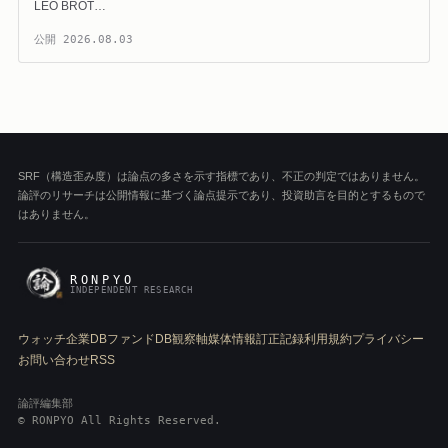
LEO BROT…
公開
2026.08.03
SRF（構造歪み度）は論点の多さを示す指標であり、不正の判定ではありません。
論評のリサーチは公開情報に基づく論点提示であり、投資助言を目的とするもので
はありません。
RONPYO
INDEPENDENT RESEARCH
ウォッチ
企業DB
ファンドDB
観察軸
媒体情報
訂正記録
利用規約
プライバシー
お問い合わせ
RSS
論評編集部
© RONPYO All Rights Reserved.