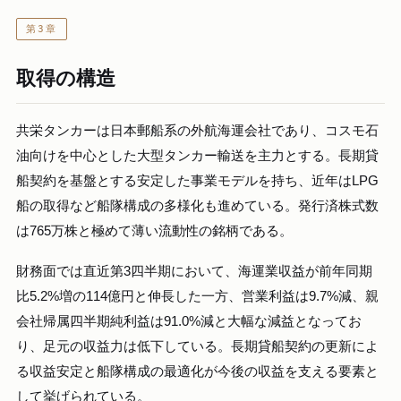
第3章
取得の構造
共栄タンカーは日本郵船系の外航海運会社であり、コスモ石
油向けを中心とした大型タンカー輸送を主力とする。長期貸
船契約を基盤とする安定した事業モデルを持ち、近年はLPG
船の取得など船隊構成の多様化も進めている。発行済株式数
は765万株と極めて薄い流動性の銘柄である。
財務面では直近第3四半期において、海運業収益が前年同期
比5.2%増の114億円と伸長した一方、営業利益は9.7%減、親
会社帰属四半期純利益は91.0%減と大幅な減益となってお
り、足元の収益力は低下している。長期貸船契約の更新によ
る収益安定と船隊構成の最適化が今後の収益を支える要素と
して挙げられている。