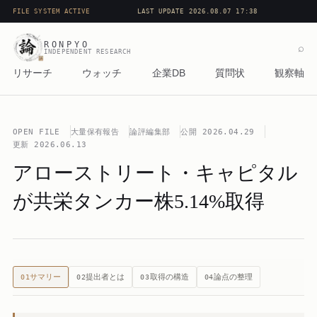
FILE SYSTEM ACTIVE
LAST UPDATE 2026.08.07 17:38
RONPYO
⌕
INDEPENDENT RESEARCH
リサーチ
ウォッチ
企業DB
質問状
観察軸
OPEN FILE
大量保有報告
論評編集部
公開
2026.04.29
更新
2026.06.13
アローストリート・キャピタル
が共栄タンカー株5.14%取得
サマリー
提出者とは
取得の構造
論点の整理
01
02
03
04