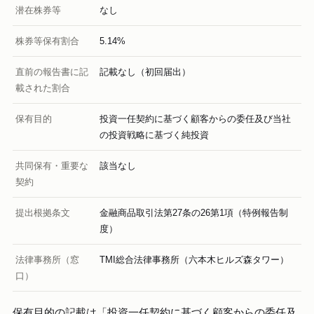
潜在株券等
なし
株券等保有割合
5.14%
直前の報告書に記
記載なし（初回届出）
載された割合
保有目的
投資一任契約に基づく顧客からの委任及び当社
の投資戦略に基づく純投資
共同保有・重要な
該当なし
契約
提出根拠条文
金融商品取引法第27条の26第1項（特例報告制
度）
法律事務所（窓
TMI総合法律事務所（六本木ヒルズ森タワー）
口）
保有目的の記載は「投資一任契約に基づく顧客からの委任及