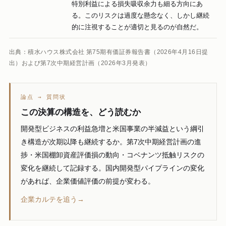
特別利益による損失吸収余力も細る方向にあ
る。このリスクは過度な懸念なく、しかし継続
的に注視することが適切と見るのが自然だ。
出典：積水ハウス株式会社 第75期有価証券報告書（2026年4月16日提
出）および第7次中期経営計画（2026年3月発表）
論点 → 質問状
この決算の構造を、どう読むか
開発型ビジネスの利益急増と米国事業の半減益という綱引
き構造が次期以降も継続するか。第7次中期経営計画の進
捗・米国棚卸資産評価損の動向・コベナンツ抵触リスクの
変化を継続して記録する。国内開発型パイプラインの変化
があれば、企業価値評価の前提が変わる。
企業カルテを追う→