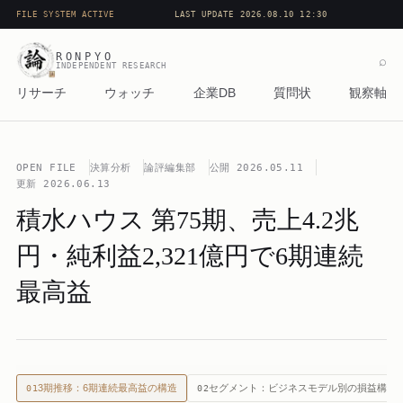
FILE SYSTEM ACTIVE
LAST UPDATE 2026.08.10 12:30
RONPYO
⌕
INDEPENDENT RESEARCH
リサーチ
ウォッチ
企業DB
質問状
観察軸
OPEN FILE
決算分析
論評編集部
公開
2026.05.11
更新
2026.06.13
積水ハウス 第75期、売上4.2兆
円・純利益2,321億円で6期連続
最高益
3期推移：6期連続最高益の構造
セグメント：ビジネスモデル別の損益構造
01
02