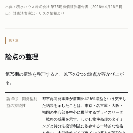
出典：積水ハウス株式会社 第75期有価証券報告書（2026年4月16日提
出）財務諸表注記・リスク情報より
第7章
論点の整理
第75期の構造を整理すると、以下の3つの論点が浮かび上が
る。
論点① 開発型利
都市再開発事業が前期比42.5%増益という突出し
益の持続性
た結果を示したことは、東京・名古屋・大阪・
福岡の中心部を中心に展開するプライスリーダ
ー戦略の成果を示す。しかし物件売却のタイミ
ングと持分法投資利益に依存する一時的な性格
も含む。大型物件パイプラインの厚みが第7次中