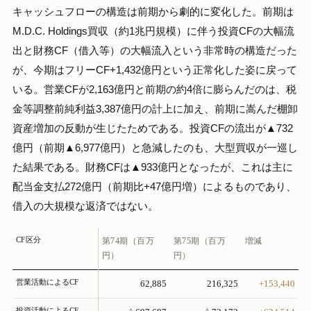
キャッシュフローの構造は前期から劇的に変化した。前期は
M.D.C. Holdings買収（約1兆円規模）に伴う投資CFの大幅流
出と財務CF（借入等）の大幅流入という非常時の構造だった
が、今期はフリーCF+1,432億円という正常化した姿に戻って
いる。営業CFが2,163億円と前期の約4倍に膨らんだのは、税
金等調整前純利益3,387億円の計上に加え、前期に嵩んだ棚卸
資産増加の反動が生じたためである。投資CFの流出が▲732
億円（前期▲6,977億円）と急減したのも、大型買収が一巡し
た結果である。財務CFは▲933億円となったが、これは主に
配当金支払272億円（前期比+47億円増）によるものであり、
借入の大規模な返済ではない。
CF区分
第74期（百万
第75期（百万
増減
円）
円）
営業活動によるCF
62,885
216,325
+153,440
投資活動によるCF