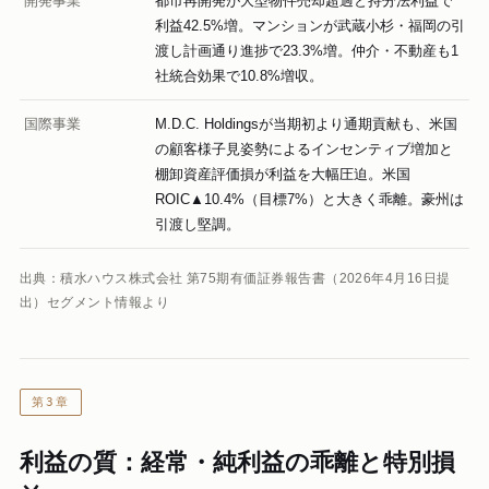
開発事業
都市再開発が大型物件売却超過と持分法利益で
利益42.5%増。マンションが武蔵小杉・福岡の引
渡し計画通り進捗で23.3%増。仲介・不動産も1
社統合効果で10.8%増収。
国際事業
M.D.C. Holdingsが当期初より通期貢献も、米国
の顧客様子見姿勢によるインセンティブ増加と
棚卸資産評価損が利益を大幅圧迫。米国
ROIC▲10.4%（目標7%）と大きく乖離。豪州は
引渡し堅調。
出典：積水ハウス株式会社 第75期有価証券報告書（2026年4月16日提
出）セグメント情報より
第3章
利益の質：経常・純利益の乖離と特別損