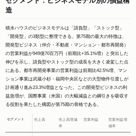
セグメント：ビジネスモデル別の損益構
造
積水ハウスのビジネスモデルは「請負型」「ストック型」
「開発型」の3類型に整理できる。第75期の最大の特徴は、
開発型ビジネス（仲介・不動産・マンション・都市再開発）
の営業利益が949億70百万円（前期比+35.1%増）と突出した
伸びを示し、請負型やストック型の成長を大きく凌駕した点
にある。都市再開発事業の営業利益は前期比42.5%増、マン
ション事業は武蔵小杉・福岡中央区などの大型物件引渡しが
計画通り進み23.3%増益となった。この開発型ビジネスの利
益急増が、国際事業（米国）の大幅減益との綱引きを吸収す
る役割を果たした構図が第75期の骨格である。
セグメント
売上高
売上高増減
営業利益
営業利益増
率
減率