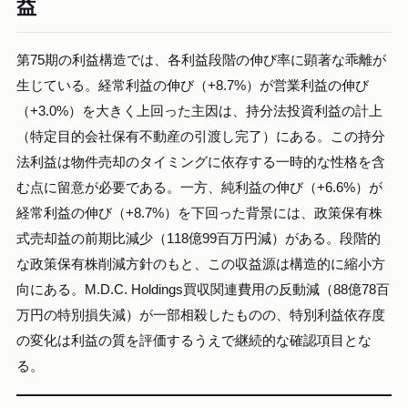
益
第75期の利益構造では、各利益段階の伸び率に顕著な乖離が
生じている。経常利益の伸び（+8.7%）が営業利益の伸び
（+3.0%）を大きく上回った主因は、持分法投資利益の計上
（特定目的会社保有不動産の引渡し完了）にある。この持分
法利益は物件売却のタイミングに依存する一時的な性格を含
む点に留意が必要である。一方、純利益の伸び（+6.6%）が
経常利益の伸び（+8.7%）を下回った背景には、政策保有株
式売却益の前期比減少（118億99百万円減）がある。段階的
な政策保有株削減方針のもと、この収益源は構造的に縮小方
向にある。M.D.C. Holdings買収関連費用の反動減（88億78百
万円の特別損失減）が一部相殺したものの、特別利益依存度
の変化は利益の質を評価するうえで継続的な確認項目とな
る。