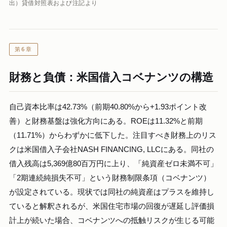
出）貸借対照表および注記より
第6章
財務と負債：米国借入コベナンツの構造
自己資本比率は42.73%（前期40.80%から+1.93ポイント改
善）と財務基盤は強化方向にある。ROEは11.32%と前期
（11.71%）からわずかに低下した。注目すべき財務上のリス
クは米国借入子会社NASH FINANCING, LLCにある。同社の
借入残高は5,369億80百万円に上り、「純資産ゼロ未満不可」
「2期連続純損失不可」という財務制限条項（コベナンツ）
が設定されている。現状では同社の純資産はプラスを維持し
ていると解釈されるが、米国住宅市場の回復が遅延し評価損
計上が続いた場合、コベナンツへの抵触リスクが生じる可能