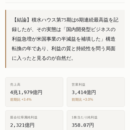
【結論】積水ハウス第75期は6期連続最高益を記
録したが、その実態は「国内開発型ビジネスの
利益急増が米国事業の半減益を補填した」構造
転換の年であり、利益の質と持続性を問う局面
に入ったと見るのが自然だ。
売上高
営業利益
4兆1,979億円
3,414億円
前期比 +3.4%
前期比 +3.0%
親会社帰属純利益
1株当たり純利益
2,321億円
358.07円