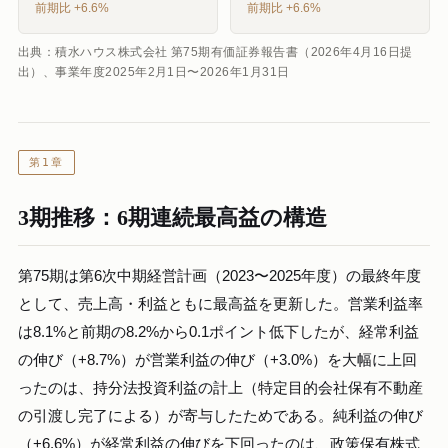
前期比 +6.6%
前期比 +6.6%
出典：積水ハウス株式会社 第75期有価証券報告書（2026年4月16日提
出）、事業年度2025年2月1日〜2026年1月31日
第1章
3期推移：6期連続最高益の構造
第75期は第6次中期経営計画（2023〜2025年度）の最終年度
として、売上高・利益ともに最高益を更新した。営業利益率
は8.1%と前期の8.2%から0.1ポイント低下したが、経常利益
の伸び（+8.7%）が営業利益の伸び（+3.0%）を大幅に上回
ったのは、持分法投資利益の計上（特定目的会社保有不動産
の引渡し完了による）が寄与したためである。純利益の伸び
（+6.6%）が経常利益の伸びを下回ったのは、政策保有株式