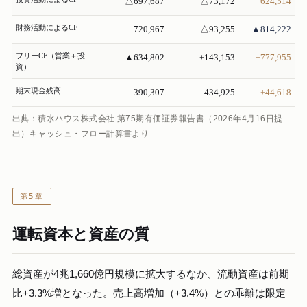
△697,687
△73,172
+624,514
財務活動によるCF
720,967
△93,255
▲814,222
フリーCF（営業＋投
▲634,802
+143,153
+777,955
資）
期末現金残高
390,307
434,925
+44,618
出典：積水ハウス株式会社 第75期有価証券報告書（2026年4月16日提
出）キャッシュ・フロー計算書より
第5章
運転資本と資産の質
総資産が4兆1,660億円規模に拡大するなか、流動資産は前期
比+3.3%増となった。売上高増加（+3.4%）との乖離は限定