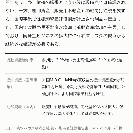
的であり、売上債権の膨張という兆候は現時点では確認され
ない。一方、棚卸資産（販売用不動産）の動向は注視を要す
る。国際事業では棚卸資産評価損が計上され利益を圧迫し
た。国内では販売用不動産が増加（流動資産増加の主因）し
ており、開発型ビジネスの拡大に伴う在庫リスクの観点から
継続的な確認が必要である。
流動資産増加率
前期比+3.3%増（売上高増加率+3.4%と概ね連
動）
棚卸資産（国際事
米国M.D.C. Holdings買収後の棚卸資産拡大が前
業）
期CFを圧迫。今期は反動で営業CF大幅回復。評
価損計上により国際事業利益を圧迫。
棚卸資産（国内）
販売用不動産が増加。開発型ビジネス拡大に伴
う在庫水準の変化として継続監視が必要。
出典：積水ハウス株式会社 第75期有価証券報告書（2026年4月16日提