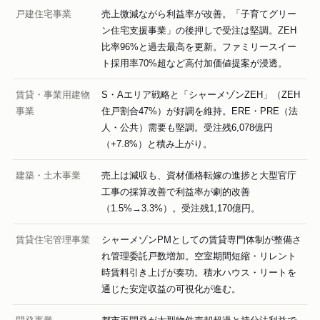
戸建住宅事業
売上微減ながら利益率が改善。「子育てグリー
ン住宅支援事業」の後押しで受注は堅調。ZEH
比率96%と過去最高を更新。ファミリースイー
ト採用率70%超など高付加価値提案が浸透。
賃貸・事業用建物
S・Aエリア戦略と「シャーメゾンZEH」（ZEH
事業
住戸割合47%）が好調を維持。ERE・PRE（法
人・公共）需要も堅調。受注残6,078億円
（+7.8%）と積み上がり。
建築・土木事業
売上は減収も、資材価格転嫁の進捗と大型官庁
工事の採算改善で利益率が劇的改善
（1.5%→3.3%）。受注残1,170億円。
賃貸住宅管理事業
シャーメゾンPMとしての賃貸専門体制が整備さ
れ管理委託戸数増加。空室期間短縮・リレント
時賃料引き上げが奏功。積水ハウス・リートを
通じた安定収益の可視化が進む。