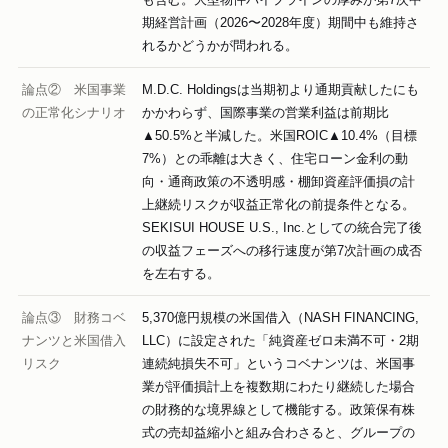
期経営計画（2026〜2028年度）期間中も維持さ
れるかどうかが問われる。
論点② 米国事業
M.D.C. Holdingsは当期初より通期貢献したにも
の正常化シナリオ
かかわらず、国際事業の営業利益は前期比
▲50.5%と半減した。米国ROIC▲10.4%（目標
7%）との乖離は大きく、住宅ローン金利の動
向・通商政策の不透明感・棚卸資産評価損の計
上継続リスクが収益正常化の前提条件となる。
SEKISUI HOUSE U.S., Inc.としての統合完了後
の収益フェーズへの移行速度が第7次計画の成否
を左右する。
論点③ 財務コベ
5,370億円規模の米国借入（NASH FINANCING,
ナンツと米国借入
LLC）に設定された「純資産ゼロ未満不可・2期
リスク
連続純損失不可」というコベナンツは、米国事
業が評価損計上を複数期にわたり継続した場合
の財務的な境界線として機能する。政策保有株
式の売却益縮小と組み合わさると、グループの