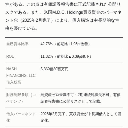
性がある。この点は有価証券報告書に正式記載された公開リ
スクである。また、米国M.D.C. Holdings買収資金のパーマネ
ント化（2025年2月完了）により、借入構造は中長期的な性
格を帯びている。
自己資本比率
42.73%（前期比+1.93pt改善）
ROE
11.32%（前期比▲0.39pt低下）
NASH
5,369億80百万円
FINANCING, LLC
借入残高
財務制限条項（コ
純資産ゼロ未満不可・2期連続純損失不可。有価
ベナンツ）
証券報告書に公開リスクとして記載。
借入パーマネント
2025年2月完了。買収資金が中長期借入として固
化
定化。