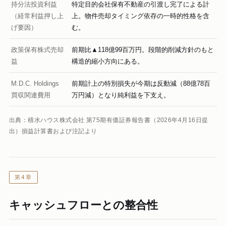
持分法投資利益
特定目的会社保有不動産の引渡し完了による計
（経常利益押し上
上。物件売却タイミング依存の一時的性格を含
げ要因）
む。
政策保有株式売却
前期比▲118億99百万円。段階的削減方針のもと
益
構造的縮小方向にある。
M.D.C. Holdings
前期計上の特別損失が今期は反動減（88億78百
買収関連費用
万円減）となり純利益を下支え。
出典：積水ハウス株式会社 第75期有価証券報告書（2026年4月16日提
出）損益計算書および注記より
第4章
キャッシュフローとの整合性