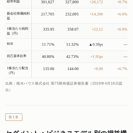
経常利益
301,627
327,800
+26,172
+8.7%
親会社帰属純利
217,705
232,095
+14,390
+6.6%
益
1株当たり純利
335.95
358.07
+22.12
+6.6%
益（円）
ROE
11.71%
11.32%
▲0.39pt
—
自己資本比率
40.80%
42.73%
+1.93pt
—
1株当たり配当
135.00
144.00
+9.00
+6.7%
（円）
出典：積水ハウス株式会社 第75期有価証券報告書（2026年4月16日提
出）
第2章