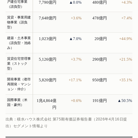
戸建住宅事業
7,790億円
▲0.0%
480億円
+4.3%
（請負型）
賃貸・事業用建
7,648億円
+3.6%
478億円
+7.4%
物事業（請負
型）
建築・土木事業
1,023億円
▲7.0%
20億円
+44.9%
（請負型・池絡
み）
賃貸住宅管理事
5,126億円
+3.7%
290億円
+21.5%
業（ストック
型）
開発事業（都市
5,820億円
+17.1%
950億円
+35.1%
再開発・マンシ
ョン・仲介）
国際事業（米
1兆4,864億
+0.6%
191億円
▲50.5%
国・豪州）
円
出典：積水ハウス株式会社 第75期有価証券報告書（2026年4月16日提
出）セグメント情報より