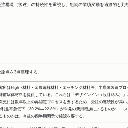
受注構造（後述）の持続性を重視し、短期の業績変動を過渡的と判
論点を3点整理する。
究所はHigh-k材料・金属電極材料・エッチング材料等、半導体製造プロ
殊前駆体材料を提供している。これらは「デザインイン（設計込み）」
変更には数年以上の再認定プロセスを要するため、受注の連続性が高い
利益率急低下（30.2%→22.8%）が単発の費用増加によるものか、コ
るものかは、今後の四半期開示で確認を要する。