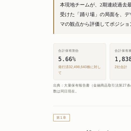
本現地チームが、2期連続過去
受けた「踊り場」の局面を、デ
マの観点から評価してポジショ
合計保有割合
合計保有
5.66%
1,83
発行済32,498,640株に対し
2社合計
て
出典：大量保有報告書（金融商品取引法第27条の
数は同日現在。
第1章