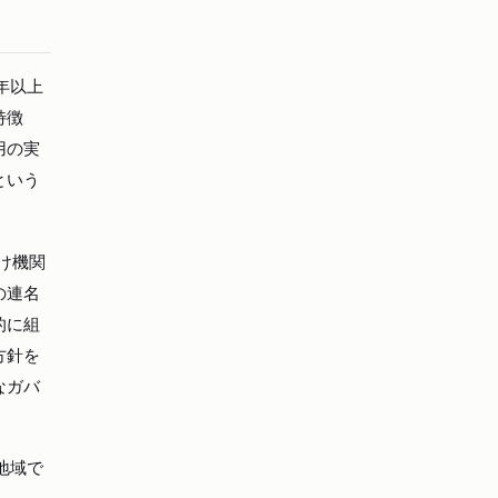
0年以上
特徴
用の実
という
向け機関
の連名
的に組
方針を
なガバ
ジア地域で