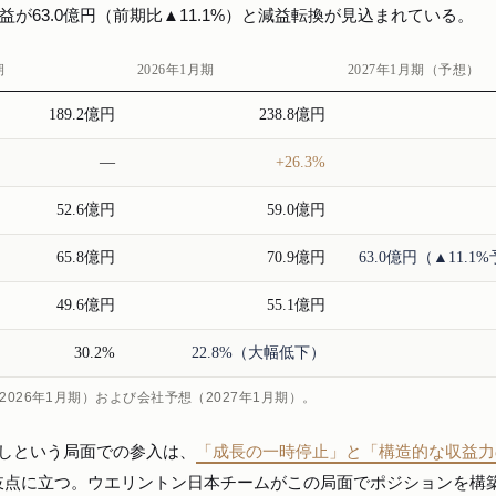
益が63.0億円（前期比▲11.1%）と減益転換が見込まれている。
期
2026年1月期
2027年1月期（予想）
189.2億円
238.8億円
—
+26.3%
52.6億円
59.0億円
65.8億円
70.9億円
63.0億円（▲11.1
49.6億円
55.1億円
30.2%
22.8%（大幅低下）
026年1月期）および会社予想（2027年1月期）。
しという局面での参入は、
「成長の一時停止」と「構造的な収益力
岐点に立つ。ウエリントン日本チームがこの局面でポジションを構