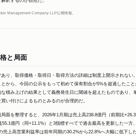
と解釈するのが自然だ。
 Management Company LLP公開情報。
性格と局面
であり、取得価格・取得日・取得方法の詳細は制度上開示されない
ことから、今回の公示をもって初めて保有割合が5%を超過したこと
的な積み上げの結果として義務発生日に閾値を超えたものであり、
な買い付けによるものとみるのが合理的だ。
を整理すると、2026年1月期は売上高238.8億円（前期比+26.
利益55.1億円（同+11.1%）と3指標すべてで過去最高を更新した一方
月）の売上高営業利益率は前年同期の30.2%から22.8%へ大幅に低下し