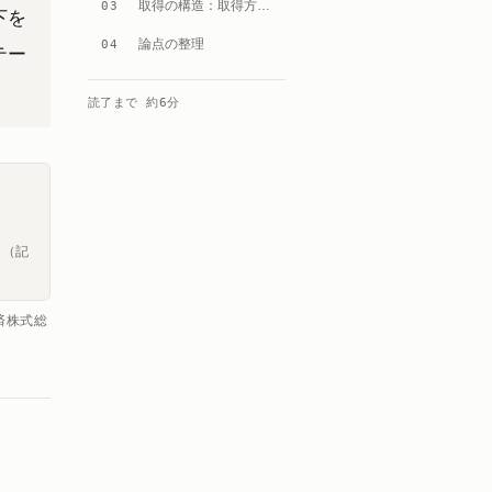
取得の構造：取得方法の性格と局面
03
下を
論点の整理
04
テー
。
読了まで 約
6
分
く（記
済株式総