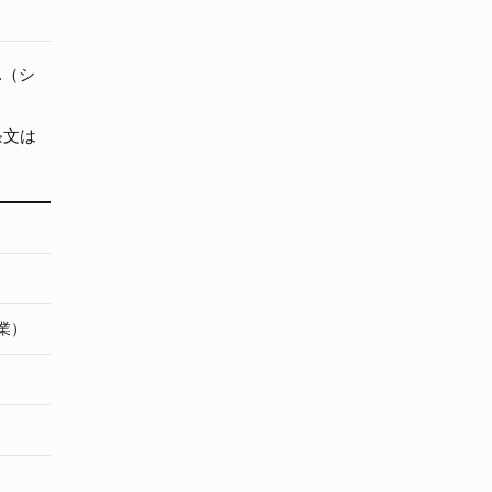
d.（シ
条文は
創業）