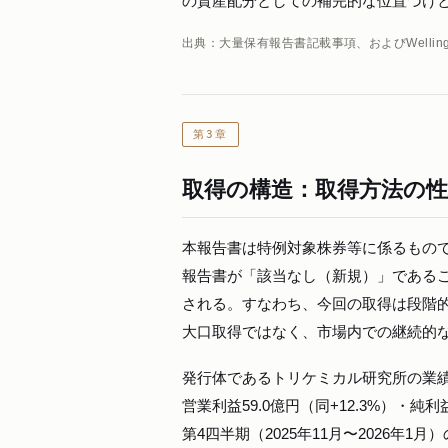
の資産配分としての補完的な位置づけ
出典：大量保有報告書記載事項、およびWellington
第3章
取得の構造：取得方法の
本報告書は特例対象株券等に係るもの
報告書が「該当なし（新規）」である
される。すなわち、今回の取得は段階
大口取得ではなく、市場内での継続的
発行体であるトリケミカル研究所の業績局面
営業利益59.0億円（同+12.3%）・純
第4四半期（2025年11月〜2026年1