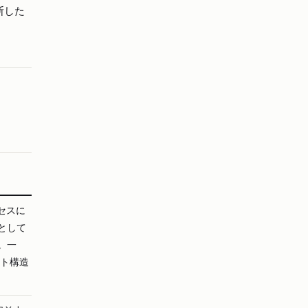
断した
セスに
として
。一
スト構造