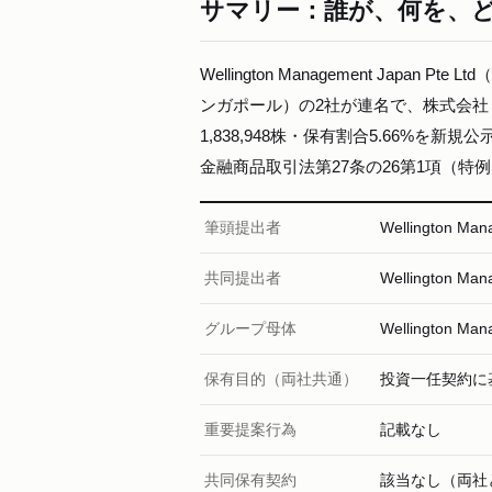
サマリー：誰が、何を、
Wellington Management Japan Pte 
ンガポール）の2社が連名で、株式会社
1,838,948株・保有割合5.66%を
金融商品取引法第27条の26第1項（特
筆頭提出者
Wellington M
共同提出者
Wellington M
グループ母体
Wellington
保有目的（両社共通）
投資一任契約に
重要提案行為
記載なし
共同保有契約
該当なし（両社