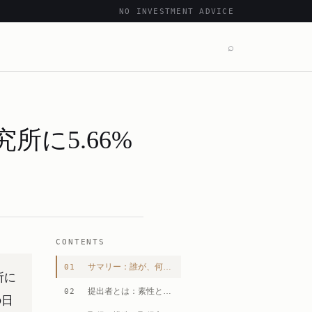
NO INVESTMENT ADVICE
⌕
に5.66%
CONTENTS
サマリー：誰が、何を、どれだけ、どの目的で
01
所に
提出者とは：素性と運用スタイル
02
の日