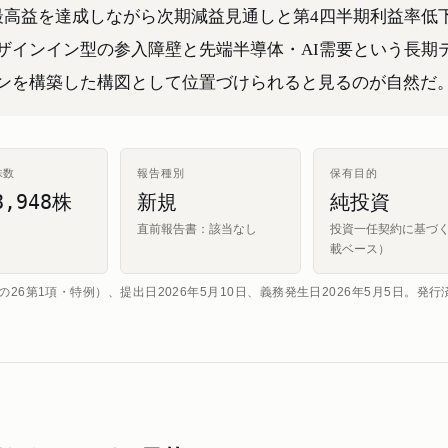
最高益を達成しながら次期減益見通しと第4四半期利益率低
ザインイン型の参入障壁と先端半導体・AI需要という長期
ンを構築した構図として位置づけられると見るのが自然だ
株数
報告種別
保有目的
8,948株
新規
純投資
直前報告書：該当なし
投資一任契約に基づ
載ベース）
26第1項・特例）、提出日2026年5月10日、義務発生日2026年5月5日。発行