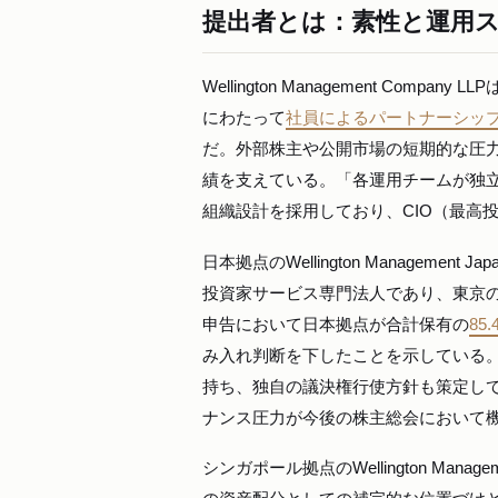
提出者とは：素性と運用
Wellington Management Co
にわたって
社員によるパートナーシッ
だ。外部株主や公開市場の短期的な圧
績を支えている。「各運用チームが独
組織設計を採用しており、CIO（最高
日本拠点のWellington Manageme
投資家サービス専門法人であり、東京
申告において日本拠点が合計保有の
85
み入れ判断を下したことを示している
持ち、独自の議決権行使方針も策定し
ナンス圧力が今後の株主総会において
シンガポール拠点のWellington Managem