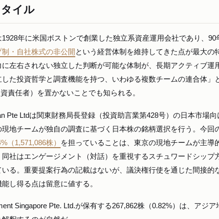
スタイル
mpany LLPは1928年に米国ボストンで創業した独立系資産運用会社であり、9
プ制・自社株式の非公開
という経営体制を維持してきた点が最大の
力に左右されない独立した判断が可能な体制が、長期アクティブ運
立した投資哲学と調査機能を持つ、いわゆる複数チームの連合体」
投資責任者）を置かないことでも知られる。
nt Japan Pte Ltdは関東財務局長登録（投資助言業第428号）の日本市場
の現地チームが独自の調査に基づく日本株の銘柄選択を行う。今回
.4%（1,571,086株）
を担っていることは、東京の現地チームが主導
。同社はエンゲージメント（対話）を重視するスチュワードシップ
ている。重要提案行為の記載はないが、議決権行使を通じた間接的
機能し得る点は留意に値する。
ent Singapore Pte. Ltd.が保有する267,862株（0.82%）は、ア