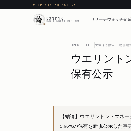
FILE SYSTEM ACTIVE
RONPYO
リサーチ
ウォッチ
企業
INDEPENDENT RESEARCH
OPEN FILE
大量保有報告
論評編
ウエリントン
保有公示
【結論】ウエリントン・マネー
5.66%の保有を新規公示した