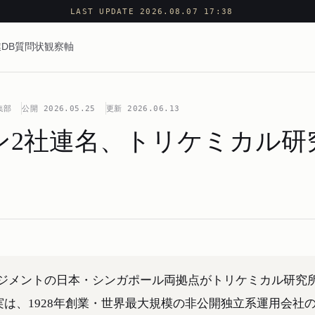
LAST UPDATE 2026.08.07 17:38
DB
質問状
観察軸
集部
公開
2026.05.25
更新
2026.06.13
2社連名、トリケミカル研究所
ジメントの日本・シンガポール両拠点がトリケミカル研究
事実は、1928年創業・世界最大規模の非公開独立系運用会社