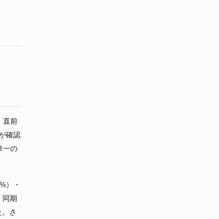
。直前
が確認
単一の
3%）・
、同期
た。さ