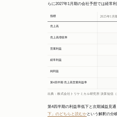
らに2027年1月期の会社予想では経常利
指標
2025年1月
売上高
売上高増収率
営業利益
経常利益
純利益
第4四半期 売上高営業利益率
出典：株式会社トリケミカル研究所 決算短信（2
第4四半期の利益率低下と次期減益見通
下」のどちらと読むか
という解釈の分