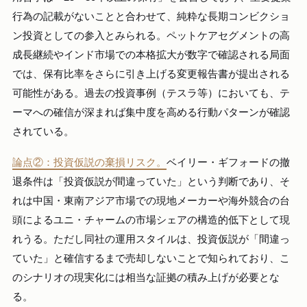
行為の記載がないことと合わせて、純粋な長期コンビクショ
ン投資としての参入とみられる。ペットケアセグメントの高
成長継続やインド市場での本格拡大が数字で確認される局面
では、保有比率をさらに引き上げる変更報告書が提出される
可能性がある。過去の投資事例（テスラ等）においても、テ
ーマへの確信が深まれば集中度を高める行動パターンが確認
されている。
論点②：投資仮説の棄損リスク。
ベイリー・ギフォードの撤
退条件は「投資仮説が間違っていた」という判断であり、そ
れは中国・東南アジア市場での現地メーカーや海外競合の台
頭によるユニ・チャームの市場シェアの構造的低下として現
れうる。ただし同社の運用スタイルは、投資仮説が「間違っ
ていた」と確信するまで売却しないことで知られており、こ
のシナリオの現実化には相当な証拠の積み上げが必要とな
る。