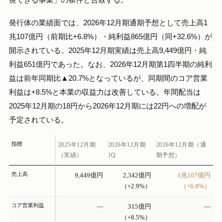
長できる事業」の条件と合致する。
発行体の業績面では、2026年12月期通期予想として売上高1
兆107億円（前期比+6.8%）・純利益865億円（同+32.6%）が
開示されている。2025年12月期実績は売上高9,449億円・純
利益651億円であった。なお、2026年12月期第1四半期の純利
益は前年同期比▲20.7%となっているが、同期間のコア営業
利益は+8.5%と本業の収益力は改善している。年間配当は
2025年12月期の18円から2026年12月期には22円への増配が
予定されている。
指標
2025年12月期
2026年12月期
2026年12月期（通
（実績）
1Q
期予想）
売上高
9,449億円
2,342億円
1兆107億円
（+2.9%）
（+6.8%）
コア営業利益
—
315億円
—
（+8.5%）