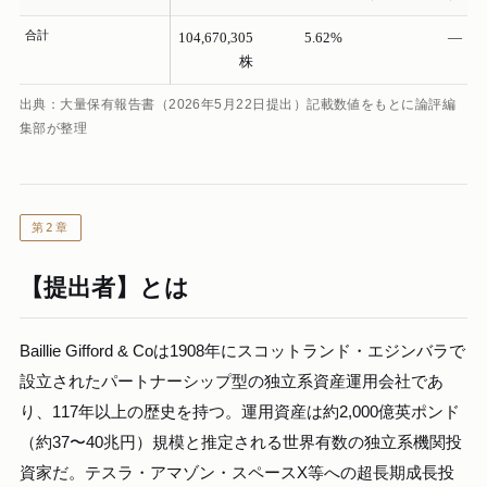
合計
104,670,305
5.62%
—
株
出典：大量保有報告書（2026年5月22日提出）記載数値をもとに論評編
集部が整理
第2章
【提出者】とは
Baillie Gifford & Coは1908年にスコットランド・エジンバラで
設立されたパートナーシップ型の独立系資産運用会社であ
り、117年以上の歴史を持つ。運用資産は約2,000億英ポンド
（約37〜40兆円）規模と推定される世界有数の独立系機関投
資家だ。テスラ・アマゾン・スペースX等への超長期成長投