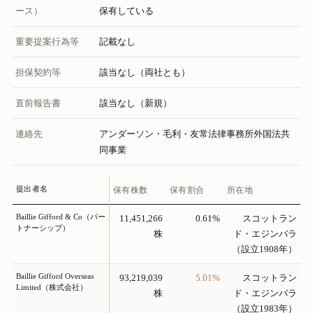
ース）
保有している
重要提案行為等
記載なし
担保契約等
該当なし（両社とも）
直前報告書
該当なし（新規）
連絡先
アンダーソン・毛利・友常法律事務所外国法共
同事業
提出者名
保有株数
保有割合
所在地
Baillie Gifford & Co（パー
11,451,266
0.61%
スコットラン
トナーシップ）
株
ド・エジンバラ
（設立1908年）
Baillie Gifford Overseas
93,219,039
5.01%
スコットラン
Limited（株式会社）
株
ド・エジンバラ
（設立1983年）