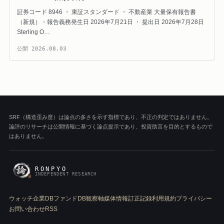
証券コード 8946 ・ 東証スタンダード ・ 不動産業 大量保有報告書
（新規）・報告義務発生日 2026年7月21日 ・ 提出日 2026年7月28日
Sterling O…
公開
2026.08.03
SRF（構造歪み度）は論点の多さを示す指標であり、不正の判定ではありません。
論評のリサーチは公開情報に基づく論点提示であり、投資助言を目的とするもので
はありません。
RONPYO
INDEPENDENT RESEARCH
ウォッチ
企業DB
ファンドDB
観察軸
媒体情報
訂正記録
利用規約
プライバシー
お問い合わせ
RSS