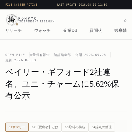
FILE SYSTEM ACTIVE
LAST UPDATE 2026.08.10 12:30
RONPYO
⌕
INDEPENDENT RESEARCH
リサーチ
ウォッチ
企業DB
質問状
観察軸
OPEN FILE
大量保有報告
論評編集部
公開
2026.05.28
更新
2026.06.13
ベイリー・ギフォード2社連
名、ユニ・チャームに5.62%保
有公示
サマリー
【提出者】とは
取得の構造
論点の整理
01
02
03
04