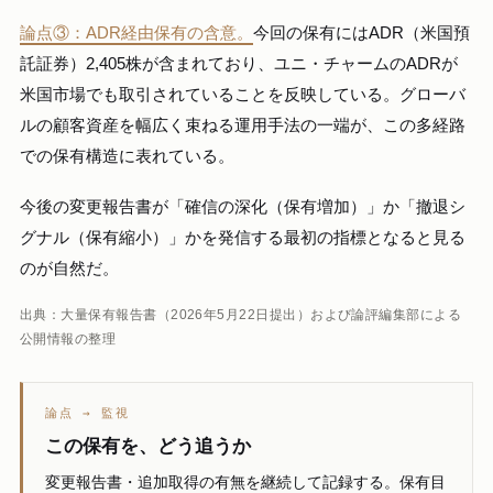
論点③：ADR経由保有の含意。
今回の保有にはADR（米国預
託証券）2,405株が含まれており、ユニ・チャームのADRが
米国市場でも取引されていることを反映している。グローバ
ルの顧客資産を幅広く束ねる運用手法の一端が、この多経路
での保有構造に表れている。
今後の変更報告書が「確信の深化（保有増加）」か「撤退シ
グナル（保有縮小）」かを発信する最初の指標となると見る
のが自然だ。
出典：大量保有報告書（2026年5月22日提出）および論評編集部による
公開情報の整理
論点 → 監視
この保有を、どう追うか
変更報告書・追加取得の有無を継続して記録する。保有目