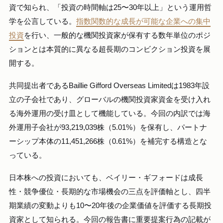
資で知られ、「投資の時間軸は25〜30年以上」という運用哲
学を公言している。
指数関数的な成長が可能な企業への集中
投資
を行い、一般的な機関投資家が保有する数年単位のポジ
ションとは本質的に異なる超長期のコンビクション投資を展
開する。
共同提出者であるBaillie Gifford Overseas Limitedは1983年設
立の子会社であり、グローバルの機関投資家資金を受け入れ
る海外運用の受け皿として機能している。今回の内訳では海
外運用子会社が93,219,039株（5.01%）を保有し、パートナ
ーシップ本体の11,451,266株（0.61%）を補完する構造とな
っている。
日本株への投資においても、ベイリー・ギフォードは成長
性・競争優位・長期的な市場機会の三点を評価軸とし、四半
期業績の変動よりも10〜20年後の企業価値を評価する長期投
資家として知られる。今回の報告書に重要提案行為の記載が