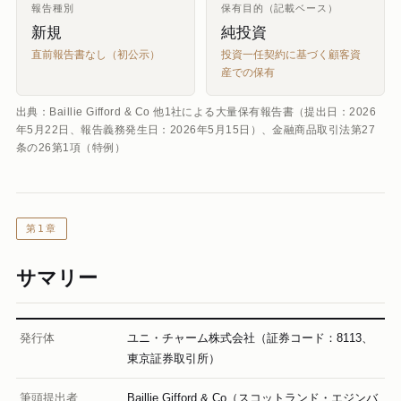
報告種別
保有目的（記載ベース）
新規
純投資
直前報告書なし（初公示）
投資一任契約に基づく顧客資
産での保有
出典：Baillie Gifford & Co 他1社による大量保有報告書（提出日：2026
年5月22日、報告義務発生日：2026年5月15日）、金融商品取引法第27
条の26第1項（特例）
第1章
サマリー
発行体
ユニ・チャーム株式会社（証券コード：8113、
東京証券取引所）
筆頭提出者
Baillie Gifford & Co（スコットランド・エジンバ