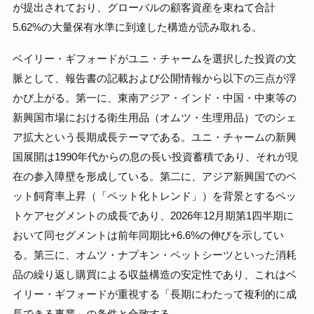
が提出されており、グローバルの顧客資産を束ねて合計
5.62%の大量保有水準に到達した構造が読み取れる。
ベイリー・ギフォードがユニ・チャームを選択した投資の文
脈として、報告書の記載および公開情報から以下の三点が浮
かび上がる。第一に、東南アジア・インド・中国・中東等の
新興国市場における衛生用品（オムツ・生理用品）でのシェ
ア拡大という長期成長テーマである。ユニ・チャームの新興
国展開は1990年代からの息の長い投資蓄積であり、それが現
在の参入障壁を形成している。第二に、アジア新興国でのペ
ット飼育率上昇（「ペット化トレンド」）を背景とするペッ
トケアセグメントの成長であり、2026年12月期第1四半期に
おいて同セグメントは前年同期比+6.6%の伸びを示してい
る。第三に、オムツ・ナプキン・ペットシーツといった消耗
品の繰り返し購買による収益構造の安定性であり、これはベ
イリー・ギフォードが重視する「長期にわたって複利的に成