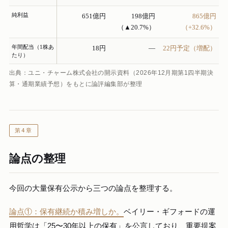
純利益
651億円
198億円
865億円
（▲20.7%）
（+32.6%）
年間配当（1株あ
18円
—
22円予定（増配）
たり）
出典：ユニ・チャーム株式会社の開示資料（2026年12月期第1四半期決
算・通期業績予想）をもとに論評編集部が整理
第4章
論点の整理
今回の大量保有公示から三つの論点を整理する。
論点①：保有継続か積み増しか。
ベイリー・ギフォードの運
用哲学は「25〜30年以上の保有」を公言しており、重要提案