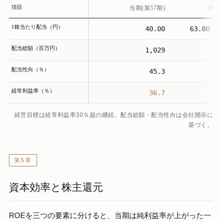
項目
当期(第57期)
前期
1株当たり配当（円）
40.00
63.00
配当総額（百万円）
1,029
配当性向（％）
45.3
経常利益率（％）
36.7
経営目標は経常利益率30％超の継続。配当総額・配当性向は会社開示に
基づく。
第5章
資本効率と株主還元
ROEを三つの要素に分けると、当期は純利益率が上がった一