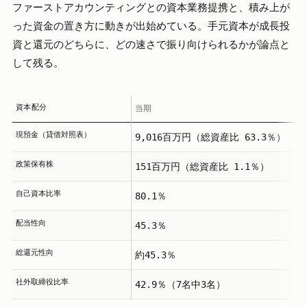
ファーストアカウンティングとの資本業務提携と、積み上が
った資金の置き方に動きが出始めている。手元資本が成長投
資と還元のどちらに、どの速さで振り向けられるかが論点と
して残る。
資本配分
当期
現預金（貸借対照表）
9,016百万円（総資産比 63.3％）
政策保有株
151百万円（総資産比 1.1％）
自己資本比率
80.1％
配当性向
45.3％
総還元性向
約45.3％
社外取締役比率
42.9％（7名中3名）