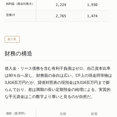
純利益（親会社株主）
2,224
1,930
＋
営業CF
2,765
1,474
＋
第2章
財務の構造
借入金・リース債務を含む有利子負債はゼロ。自己資本比率
は80％台へ戻し、財務面の余白は広い。CF上の現金同等物は
3,816百万円だが、貸借対照表の現預金は9,016百万円まで膨
らんでおり、差は満期の長い定期預金の純増による。実質的
な手元資金はこの数字より厚いと見るのが自然だ。
項目（百万円）
当期
前期