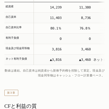
総資産
14,239
11,380
＋
自己資本
11,403
8,736
＋
自己資本比率
80.1％
76.8％
＋
有利子負債
0
0
現金及び現金同等物
3,816
3,460
ネット有利子負債
▲3,816
▲3,460
ネットキ
数値は連結。自己資本は純資産から新株予約権を控除して算定。現金及び
現金同等物はキャッシュ・フロー計算書ベース。
第3章
CFと利益の質