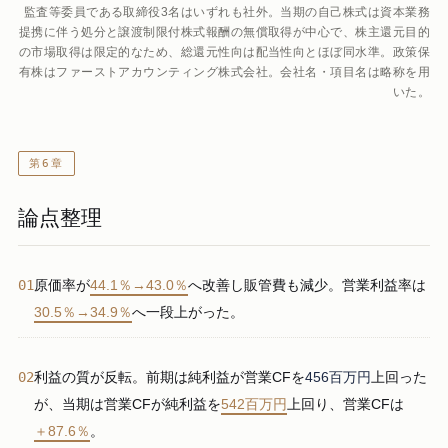
監査等委員である取締役3名はいずれも社外。当期の自己株式は資本業務
提携に伴う処分と譲渡制限付株式報酬の無償取得が中心で、株主還元目的
の市場取得は限定的なため、総還元性向は配当性向とほぼ同水準。政策保
有株はファーストアカウンティング株式会社。会社名・項目名は略称を用
いた。
第6章
論点整理
01
原価率が
44.1％→43.0％
へ改善し販管費も減少。営業利益率は
30.5％→34.9％
へ一段上がった。
02
利益の質が反転。前期は純利益が営業CFを
456百万円
上回った
が、当期は営業CFが純利益を
542百万円
上回り、営業CFは
＋87.6％
。