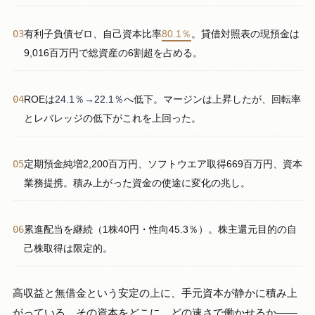
03
有利子負債ゼロ、自己資本比率
80.1％
。貸借対照表の現預金は
9,016百万円で総資産の6割超を占める。
04
ROEは
24.1％→22.1％
へ低下。マージンは上昇したが、回転率
とレバレッジの低下がこれを上回った。
05
定期預金純増2,200百万円、ソフトウエア取得669百万円、資本
業務提携。積み上がった資金の使途に変化の兆し。
06
累進配当を継続（1株40円・性向45.3％）。株主還元目的の自
己株取得は限定的。
高収益と無借金という安定の上に、手元資本が静かに積み上
がっている。その資本をどこに、どの速さで働かせるか——