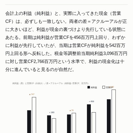
会計上の利益（純利益）と、実際に入ってきた現金（営業
CF）は、必ずしも一致しない。両者の差＝アクルーアルが正
に大きいほど、利益が現金の裏づけより先行している状態に
あたる。前期は純利益が営業CFを456百万円上回り、わずか
に利益が先行していたが、当期は営業CFが純利益を542百万
円上回る形へ反転した。税金等調整前当期純利益3,096百万円
に対し営業CF2,766百万円という水準で、利益の現金化は十
分に進んでいると見るのが自然だ。
純利益（黒）と営業CF（白抜き）／差＝アクルーアル（純利益−営業CF、百万円）
▲542
純利益
営業CF
▲747
＋456
▲76
＋180