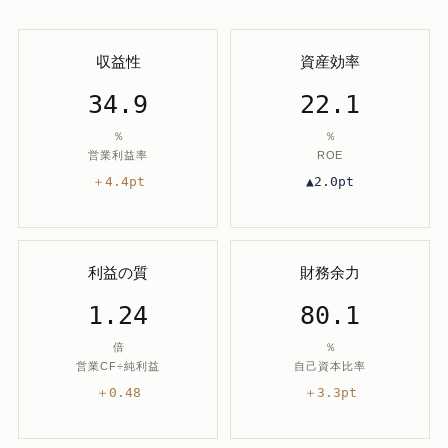
収益性
資産効率
34.9
22.1
％
％
営業利益率
ROE
＋4.4pt
▲2.0pt
利益の質
財務余力
1.24
80.1
倍
％
営業CF÷純利益
自己資本比率
＋0.48
＋3.3pt