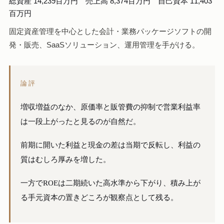
総資産 14,239百万円 売上高 8,374百万円 自己資本 11,403
百万円
固定資産管理を中心とした会計・業務パッケージソフトの開
発・販売、SaaSソリューション、運用管理を手がける。
論評
増収増益のなか、原価率と販管費の抑制で営業利益率
は一段上がったと見るのが自然だ。
前期に開いた利益と現金の差は当期で反転し、利益の
質はむしろ厚みを増した。
一方でROEは二期続いた高水準から下がり、積み上が
る手元資本の置きどころが観察点として残る。