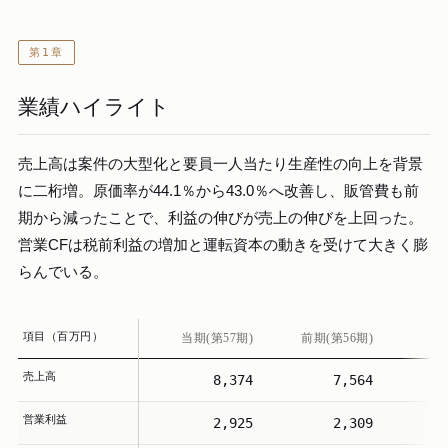
第1章
業績ハイライト
売上高は案件の大型化と要員一人当たり生産性の向上を背景
に二桁増。原価率が44.1％から43.0％へ改善し、販管費も前
期から減ったことで、利益の伸びが売上の伸びを上回った。
営業CFは税前利益の増加と運転資本の動きを受けて大きく膨
らんでいる。
項目（百万円）
当期(第57期)
前期(第56期)
売上高
8,374
7,564
＋
営業利益
2,925
2,309
＋