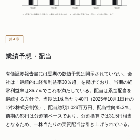
第53期
第54期
第55期
第56期
第57期
▲（営業CFが純利益を上回る）＝利益の現金化が進む。＋（純利益が営業CFを上回る）＝利益が現金に先行。
第4章
業績予想・配当
有価証券報告書には翌期の数値予想は開示されていない。会
社は「継続的に経常利益率30％超」を掲げており、当期の経
常利益率は36.7％でこれを満たしている。配当は累進配当を
継続する方針で、当期は1株当たり40円（2025年10月1日付の
1対2株式分割後）、配当総額1,029百万円、配当性向45.3％。
前期の63円は分割前ベースであり、分割換算では31.5円相当
となるため、一株当たりの実質配当は引き上げられている。