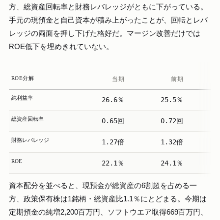
方、総資産回転率と財務レバレッジがともに下がっている。
手元の現預金と自己資本が積み上がったことが、回転とレバ
レッジの両面を押し下げた格好だ。マージン改善だけでは
ROE低下を埋めきれていない。
ROE分解
当期
前期
純利益率
26.6％
25.5％
総資産回転率
0.65回
0.72回
財務レバレッジ
1.27倍
1.32倍
ROE
22.1％
24.1％
資本配分を並べると、現預金が総資産の6割超を占める一
方、政策保有株は1銘柄・総資産比1.1％にとどまる。今期は
定期預金の純増2,200百万円、ソフトウエア取得669百万円、