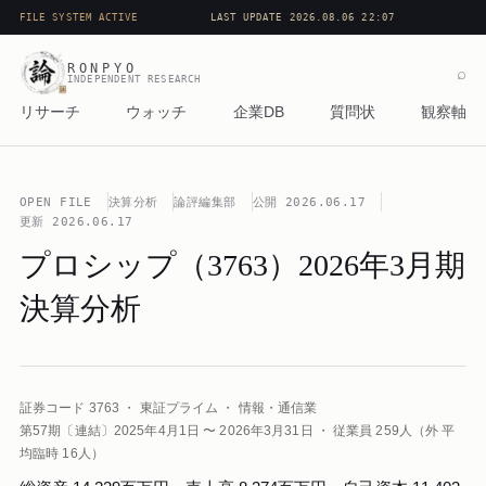
FILE SYSTEM ACTIVE
LAST UPDATE 2026.08.06 22:07
RONPYO
⌕
INDEPENDENT RESEARCH
リサーチ
ウォッチ
企業DB
質問状
観察軸
OPEN FILE
決算分析
論評編集部
公開
2026.06.17
更新
2026.06.17
プロシップ（3763）2026年3月期
決算分析
証券コード 3763 ・ 東証プライム ・ 情報・通信業
第57期〔連結〕2025年4月1日 〜 2026年3月31日 ・ 従業員 259人（外 平
均臨時 16人）