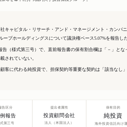
会社キャピタル・リサーチ・アンド・マネージメント・カンパ
ループホールディングスについて議決権ベース5.07%を報告し
特例報告（様式第三号）で、直前報告書の保有割合欄は「－」とな
記載されていない。
の顧客に代わる純投資で、担保契約等重要な契約は「該当なし
報告区分
提出者属性
保有目的
純投資
特例報告
投資顧問会社
法人（米国法人）
式第三号
海外投資信託向け