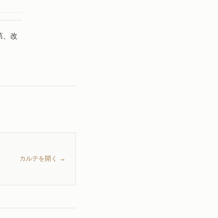
第、改
カルテを開く →