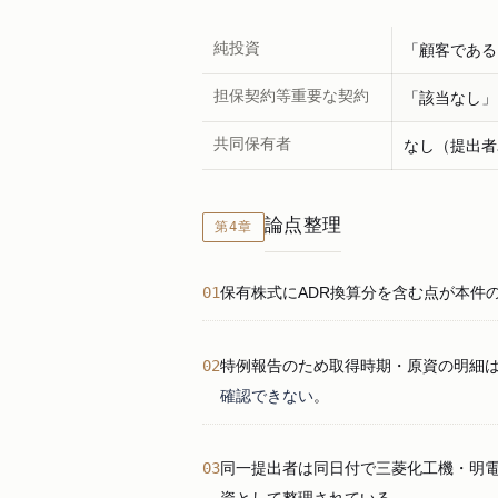
純投資
「顧客である
担保契約等重要な契約
「該当なし」
共同保有者
なし（提出者
論点整理
第4章
01
保有株式にADR換算分を含む点が本件の
02
特例報告のため取得時期・原資の明細
確認できない
。
03
同一提出者は同日付で三菱化工機・明
資として整理されている。