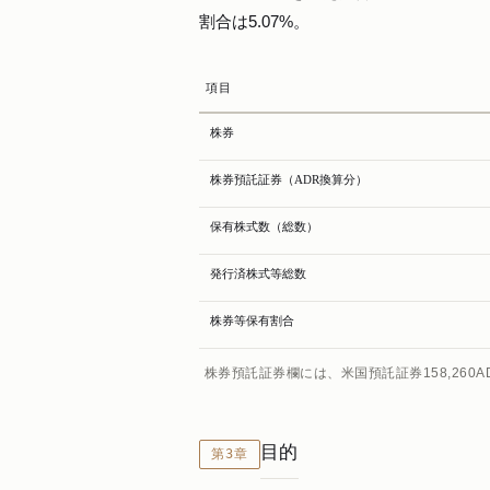
割合は5.07%。
項目
株券
株券預託証券（ADR換算分）
保有株式数（総数）
発行済株式等総数
株券等保有割合
株券預託証券欄には、米国預託証券158,26
目的
第3章