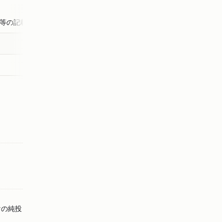
等の記載はない。
けの純投