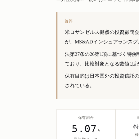
論評
米ロサンゼルス拠点の投資顧問
が、MS&ADインシュアランスグ
法第27条の26第1項に基づく
ており、比較対象となる数値は
保有目的は日本国外の投資信託
されている。
保有割合
5.07
%
様