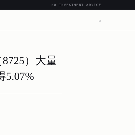
NO INVESTMENT ADVICE
⌕
8725）大量
.07%