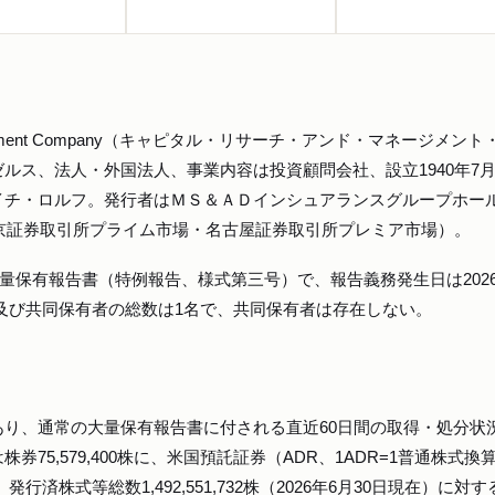
 Management Company（キャピタル・リサーチ・アンド・マネージメン
ルス、法人・外国法人、事業内容は投資顧問会社、設立1940年7月
イチ・ロルフ。発行者はＭＳ＆ＡＤインシュアランスグループホー
東京証券取引所プライム市場・名古屋証券取引所プレミア市場）。
大量保有報告書（特例報告、様式第三号）で、報告義務発生日は2026
出者及び共同保有者の総数は1名で、共同保有者は存在しない。
り、通常の大量保有報告書に付される直近60日間の取得・処分状
75,579,400株に、米国預託証券（ADR、1ADR=1普通株式換
0株。発行済株式等総数1,492,551,732株（2026年6月30日現在）に対