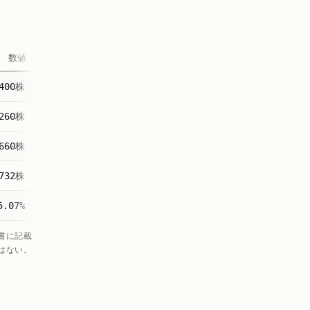
数値
,400株
,260株
,660株
,732株
5.07%
告書に記載
はない。