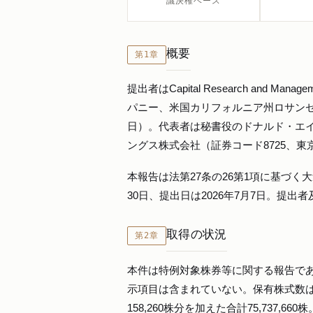
議決権ベース
概要
第1章
提出者はCapital Research and
パニー、米国カリフォルニア州ロサンゼ
日）。代表者は秘書役のドナルド・エ
ングス株式会社（証券コード8725、
本報告は法第27条の26第1項に基づく
30日、提出日は2026年7月7日。提
取得の状況
第2章
本件は特例対象株券等に関する報告であ
示項目は含まれていない。保有株式数は株券
158,260株分を加えた合計75,737,66