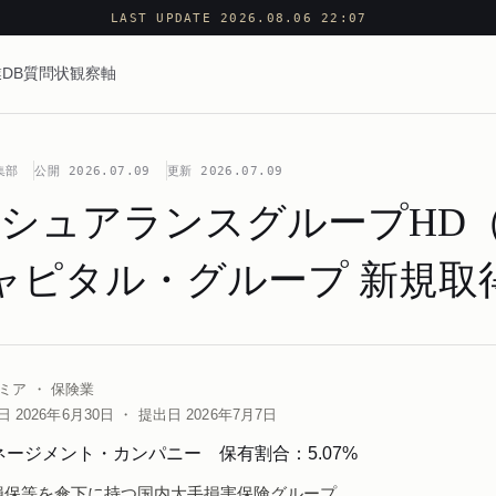
LAST UPDATE 2026.08.06 22:07
DB
質問状
観察軸
集部
公開
2026.07.09
更新
2026.07.09
ンシュアランスグループHD（
ャピタル・グループ 新規取得5
ミア ・ 保険業
26年6月30日 ・ 提出日 2026年7月7日
ージメント・カンパニー 保有割合：5.07%
損保等を傘下に持つ国内大手損害保険グループ。