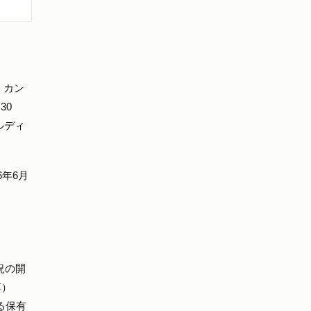
ト・カン
30
ルディ
年6月
況の開
算）
する保有