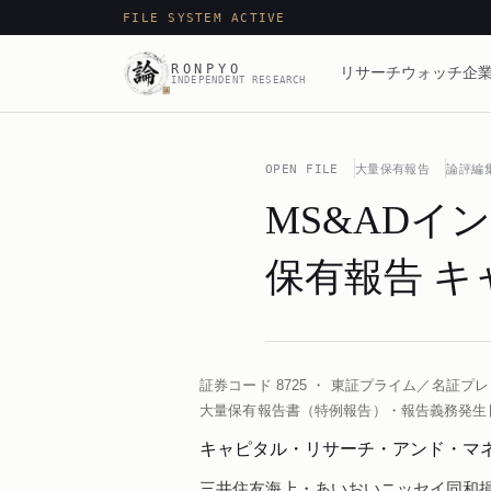
FILE SYSTEM ACTIVE
RONPYO
リサーチ
ウォッチ
企業
INDEPENDENT RESEARCH
OPEN FILE
大量保有報告
論評編
MS&ADイ
保有報告 キ
証券コード 8725 ・ 東証プライム／名証プレ
大量保有報告書（特例報告）・報告義務発生日 20
キャピタル・リサーチ・アンド・マネ
三井住友海上・あいおいニッセイ同和