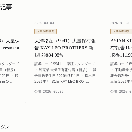
記事
2026.08.03
2026.07.31
大量保有報告
大量保有報告
946）大量保
太洋物産（9941）大量保有報
ASIAN 
nvestment
告 KAY LEO BROTHERS 新
有報告 Hash
規取得34.08%
取得11.19
証スタンダード
証券コード 9941 ・ 東証スタンダード
証券コード 8
告書（新規）・
・ 卸売業 大量保有報告書（新規）・報
・ 不動産業
21日 ・ 提
告義務発生日 2026年7月1日 ・ 提出日
報告義務発生日
ing O…
2026年7月31日 KAY LEO BROT…
出日 2026年7
公開
2026.08.03
公開
2026.0
ングス