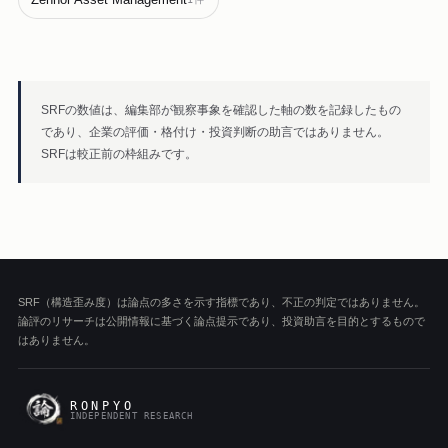
SRFの数値は、編集部が観察事象を確認した軸の数を記録したもの
であり、企業の評価・格付け・投資判断の助言ではありません。
SRFは較正前の枠組みです。
SRF（構造歪み度）は論点の多さを示す指標であり、不正の判定ではありません。
論評のリサーチは公開情報に基づく論点提示であり、投資助言を目的とするもので
はありません。
RONPYO
INDEPENDENT RESEARCH