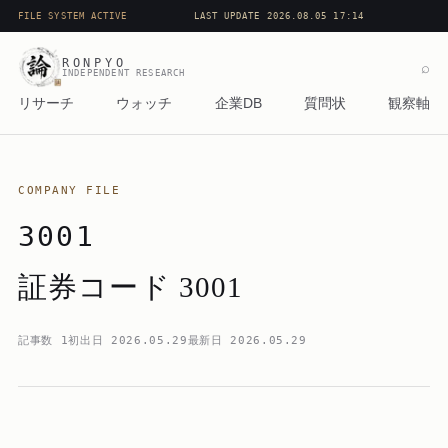
FILE SYSTEM ACTIVE
LAST UPDATE 2026.08.05 17:14
RONPYO
⌕
INDEPENDENT RESEARCH
リサーチ
ウォッチ
企業DB
質問状
観察軸
COMPANY FILE
3001
証券コード 3001
記事数
1
初出日
2026.05.29
最新日
2026.05.29